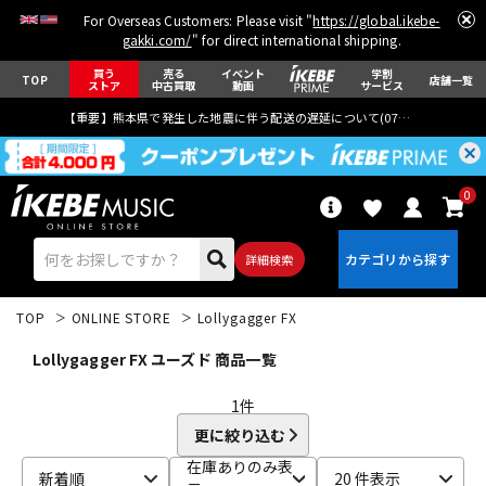
For Overseas Customers: Please visit "
https://global.ikebe-
gakki.com/
" for direct international shipping.
買う
売る
イベント
学割
TOP
店舗一覧
ストア
中古買取
動画
サービス
【重要】熊本県で発生した地震に伴う配送の遅延について(
07月29日
更新)
0
詳細検索
TOP
ONLINE STORE
Lollygagger FX
Lollygagger FX ユーズド 商品一覧
1
件
更に絞り込む
エレキギター
アコギ/エレアコ
在庫ありのみ表
新着順
20 件表示