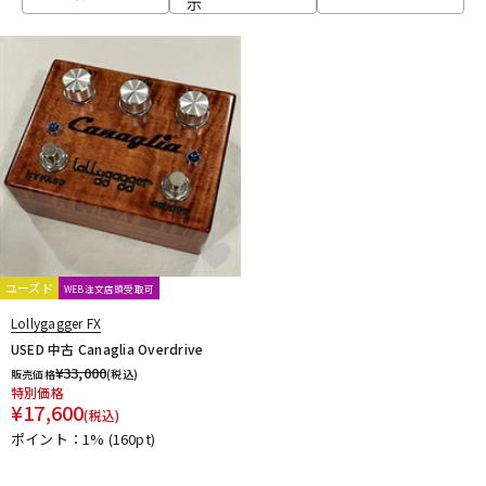
示
ベース
ウクレレ
ドラム
パーカッション
キーボード
電子ピアノ
管楽器
その他楽器
ユーズド
WEB注文店頭受取可
Lollygagger FX
アンプ
エフェクター
USED 中古 Canaglia Overdrive
¥
33,000
販売価格
(税込)
特別価格
¥
17,600
(税込)
DJ機器
DTM
ポイント：1%
(160pt)