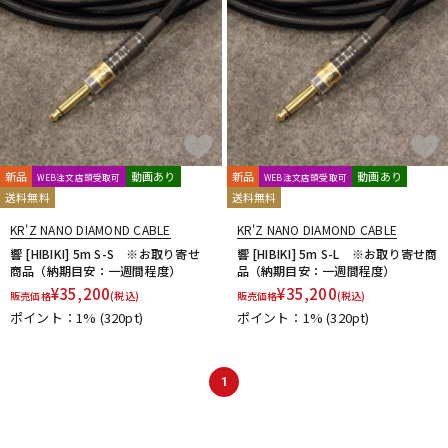
新品
動画あり
新品
動画あり
WEB注文店頭受取可
WEB注文店頭受取可
送料無料
送料無料
KR'Z NANO DIAMOND CABLE
KR'Z NANO DIAMOND CABLE
響 [HIBIKI] 5m S-S ※お取り寄せ
響 [HIBIKI] 5m S-L ※お取り寄せ商
商品（納期目安：一週間程度）
品（納期目安：一週間程度）
¥
35,200
¥
35,200
販売価格
(税込)
販売価格
(税込)
ポイント：1%
(320pt)
ポイント：1%
(320pt)
1