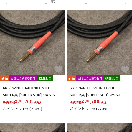
示
ベース
ウクレレ
ドラム
パーカッション
キーボード
電子ピアノ
管楽器
その他楽器
新品
動画あり
新品
動画あり
WEB注文店頭受取可
WEB注文店頭受取可
KR'Z NANO DIAMOND CABLE
KR'Z NANO DIAMOND CABLE
アンプ
エフェクター
SUPER爽 [SUPER SOU] 5m S-S
SUPER爽 [SUPER SOU] 5m S-L
¥
29,700
¥
29,700
販売価格
(税込)
販売価格
(税込)
ポイント：1%
(270pt)
ポイント：1%
(270pt)
DJ機器
DTM