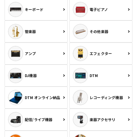
キーボード
電子ピアノ
管楽器
その他楽器
アンプ
エフェクター
DJ機器
DTM
DTM オンライン納品
レコーディング機器
配信/ライブ機器
楽器アクセサリ