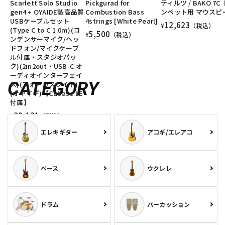
Scarlett Solo Studio
Pickgurad for
ティルツ / BAKO 7C
gen4 + OYAIDE製高品質
Combustion Bass
ンペット用 マウスピ
USBケーブルセット
4strings [White Pearl]
12,623
¥
（税込）
(Type C to C 1.0m)(コ
5,500
¥
（税込）
ンデンサーマイク/ヘッ
ドフォン/マイクケーブ
ル付属・スタジオパッ
ク)(2in2out・USB-C オ
ーディオインターフェイ
CATEGORY
ス)(フォーカスライト)
(オヤイデ)【Cubase LE
付属】
39,131
¥
（税込）
エレキギター
アコギ/エレアコ
ベース
ウクレレ
ドラム
パーカッション