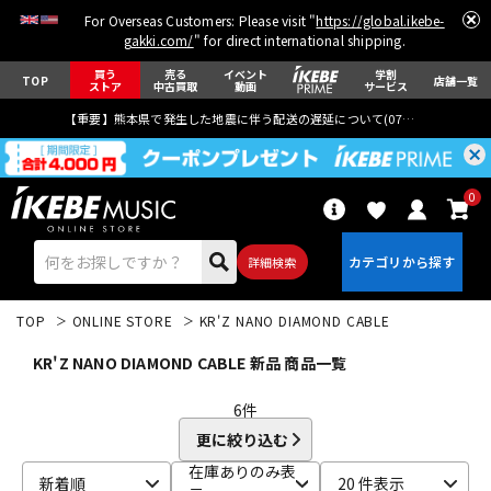
For Overseas Customers: Please visit "
https://global.ikebe-
gakki.com/
" for direct international shipping.
買う
売る
イベント
学割
TOP
店舗一覧
ストア
中古買取
動画
サービス
【重要】熊本県で発生した地震に伴う配送の遅延について(
07月29日
更新)
0
詳細検索
TOP
ONLINE STORE
KR'Z NANO DIAMOND CABLE
KR'Z NANO DIAMOND CABLE 新品 商品一覧
6
件
更に絞り込む
エレキギター
アコギ/エレアコ
在庫ありのみ表
新着順
20 件表示