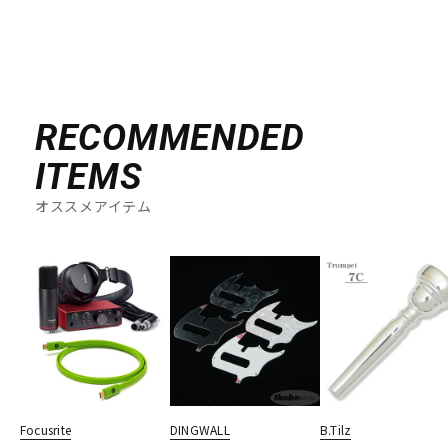
RECOMMENDED
ITEMS
オススメアイテム
Focusrite
DINGWALL
B.Tilz