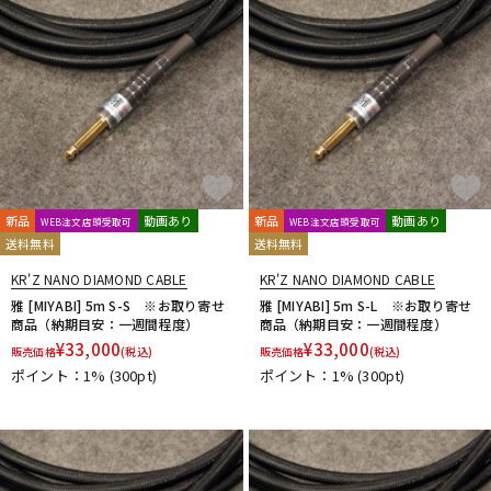
DTM オンライン納品
レコーディング機器
配信/ライブ機器
楽器アクセサリ
中古
ヴィンテージ
新品
動画あり
新品
動画あり
WEB注文店頭受取可
WEB注文店頭受取可
送料無料
送料無料
KR'Z NANO DIAMOND CABLE
KR'Z NANO DIAMOND CABLE
雅 [MIYABI] 5m S-S ※お取り寄せ
雅 [MIYABI] 5m S-L ※お取り寄せ
商品（納期目安：一週間程度）
商品（納期目安：一週間程度）
¥
33,000
¥
33,000
販売価格
(税込)
販売価格
(税込)
ポイント：1%
(300pt)
ポイント：1%
(300pt)