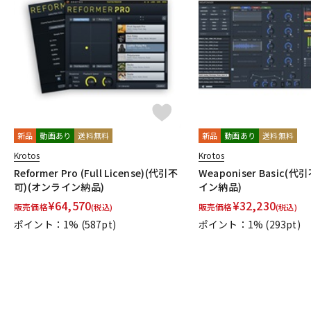
新品
動画あり
送料無料
新品
動画あり
送料無料
Krotos
Krotos
Reformer Pro (Full License)(代引不
Weaponiser Basic(
可)(オンライン納品)
イン納品)
¥
64,570
¥
32,230
販売価格
販売価格
(税込)
(税込)
ポイント：1%
(587pt)
ポイント：1%
(293pt)