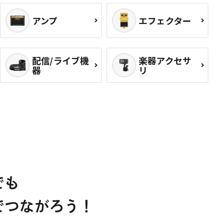
アンプ
エフェクター
配信/ライブ機
楽器アクセサ
器
リ