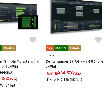
り
送料無料
新品
動画あり
送料無料
Krotos
r Simple Monsters (代
Dehumaniser 2 (代引不可)(オンライ
ンライン納品)
ン納品)
,001
¥
64,570
(税込)
販売価格
(税込)
6,060
(税込)
ポイント：1%
(587pt)
1%
(146pt)