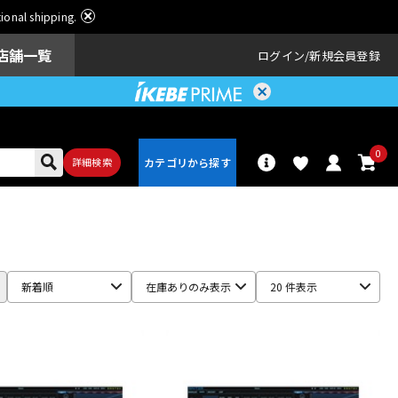
ational shipping.
店舗一覧
ログイン
新規会員登録
0
詳細検索
パーカッショ
ドラム
ン
新着順
在庫ありのみ表示
20 件表示
アンプ
エフェクター