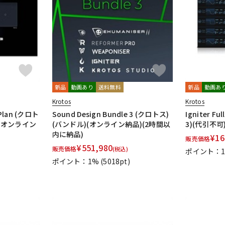
DTM オンラ
レコーディン
イン納品
グ機器
ジ
新品
動画あり
送料無料
新品
動画あ
Krotos
Krotos
 Plan (クロト
Sound Design Bundle 3 (クロトス)
Igniter F
(オンライン
(バンドル)(オンライン納品)(2時間以
3)(代引不
内に納品)
¥
16
販売価格
¥
551,980
販売価格
(税込)
ポイント：
ポイント：1%
(5018pt)