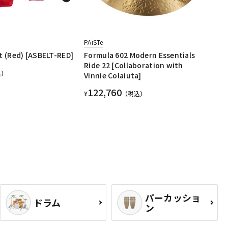
PAiSTe
t (Red) [ASBELT-RED]
Formula 602 Modern Essentials
Ride 22 [Collaboration with
込）
Vinnie Colaiuta]
122,760
¥
（税込）
パーカッショ
ドラム
ン