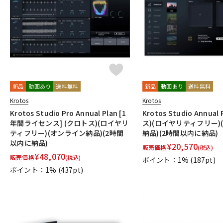
DJ機器
DTM
中古
ヴィンテー
新品
動画あり
送料無料
新品
動画あり
送料無料
Krotos
Krotos
Krotos Studio Pro Annual Plan [1
Krotos Studio Annual
年間ライセンス] (クロトス)(ロイヤリ
ス)(ロイヤリティフリー)
ティフリー)(オンライン納品)(2時間
納品)(2時間以内に納品)
以内に納品)
¥
20,570
販売価格
(税込)
¥
48,070
販売価格
(税込)
ポイント：1%
(187pt)
ポイント：1%
(437pt)