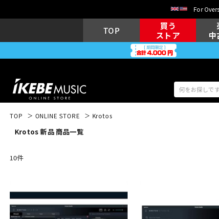
For Overs
買う
TOP
ストア
中
TOP
ONLINE STORE
Krotos
Krotos 新品 商品一覧
アコギ/エレ
エレキギター
アコ
10
件
キーボード
電子ピアノ