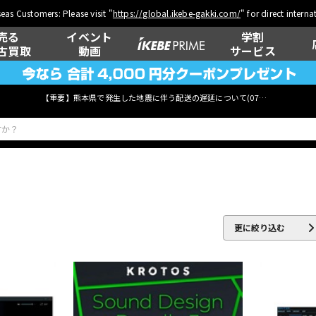
eas Customers: Please visit "
https://global.ikebe-gakki.com/
" for direct intern
売る
イベント
学割
古買取
動画
サービス
【重要】熊本県で発生した地震に伴う配送の遅延について(
07月29日
更新)
ベース
ウクレレ
更に絞り込む
管楽器
その他楽器