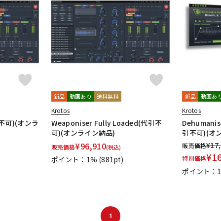
新品
動画あり
送料無料
新品
動画あ
Krotos
Krotos
代引不可)(オンラ
Weaponiser Fully Loaded(代引不
Dehumanise
可)(オンライン納品)
引不可)(オ
¥
96,910
¥
17
販売価格
販売価格
(税込)
¥
1
特別価格
ポイント：1%
(881pt)
ポイント：
1