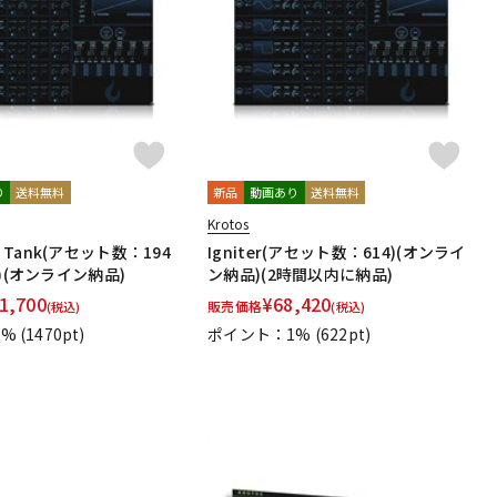
配信/ライブ
楽器アクセサ
機器
リ
り
送料無料
新品
動画あり
送料無料
Krotos
ull Tank(アセット数：194
Igniter(アセット数：614)(オンライ
可)(オンライン納品)
ン納品)(2時間以内に納品)
1,700
¥
68,420
販売価格
(税込)
(税込)
1%
(1470pt)
ポイント：1%
(622pt)