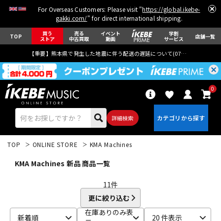
For Overseas Customers: Please visit "
https://global.ikebe-
gakki.com/
" for direct international shipping.
買う
売る
イベント
学割
TOP
店舗一覧
ストア
中古買取
動画
サービス
【重要】熊本県で発生した地震に伴う配送の遅延について(
07月29日
更新)
0
詳細検索
TOP
ONLINE STORE
KMA Machines
KMA Machines 新品 商品一覧
11
件
更に絞り込む
エレキギター
アコギ/エレアコ
在庫ありのみ表
新着順
20 件表示