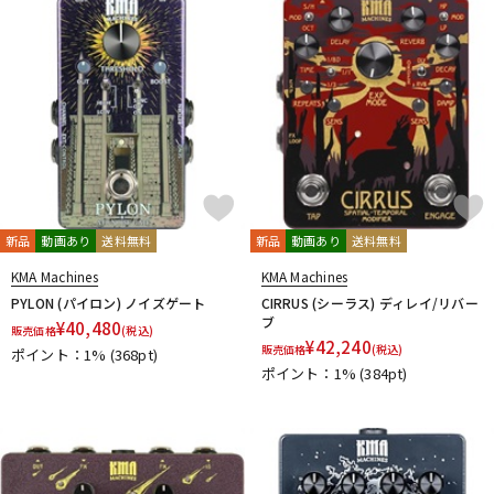
DTM オンライン納品
レコーディング機器
配信/ライブ機器
楽器アクセサリ
中古
ヴィンテージ
新品
動画あり
送料無料
新品
動画あり
送料無料
KMA Machines
KMA Machines
PYLON (パイロン) ノイズゲート
CIRRUS (シーラス) ディレイ/リバー
ブ
¥
40,480
販売価格
(税込)
¥
42,240
販売価格
(税込)
ポイント：1%
(368pt)
ポイント：1%
(384pt)