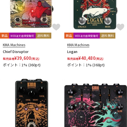
新品
送料無料
新品
送料無料
WEB注文店頭受取可
WEB注文店頭受取可
KMA Machines
KMA Machines
Chief Disruptor
Logan
¥
39,600
¥
40,480
販売価格
(税込)
販売価格
(税込)
ポイント：1%
(360pt)
ポイント：1%
(368pt)