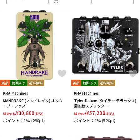
示
ベース
ウクレレ
ドラム
パーカッション
キーボード
電子ピアノ
管楽器
その他楽器
新品
動画あり
送料無料
新品
動画あり
送料無料
KMA Machines
KMA Machines
アンプ
エフェクター
MANDRAKE (マンドレイク) オクタ
Tyler Deluxe (タイラー デラックス)
ーブ・ファズ
周波数スプリッター
¥
30,800
¥
57,200
販売価格
(税込)
販売価格
(税込)
ポイント：1%
(280pt)
ポイント：1%
(520pt)
DJ機器
DTM