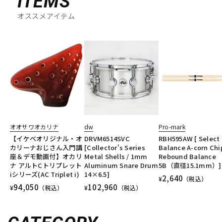
ITEMS
オススメアイテム
オオサワオカリナ
dw
Pro-mark
【イケベオリジナル・オ
DRVM6514SVC
RBH595AW [ Select
カリーナおじさん入門講
[Collector's Series
Balance A-corn Chi
座＆デモ動画付】オカリ
Metal Shells / 1mm
Rebound Balance
ナ アルトCトリプレット
Aluminum Snare Drum
5B（直径15.1mm）]
iシリーズ(AC Triplet i)
14×6.5]
2,640
¥
（税込）
94,050
102,960
¥
（税込）
¥
（税込）