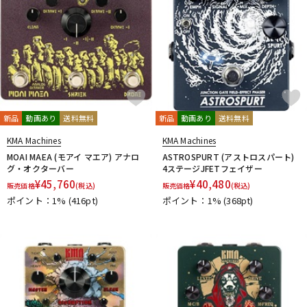
新品
動画あり
送料無料
新品
動画あり
送料無料
KMA Machines
KMA Machines
MOAI MAEA (モアイ マエア) アナロ
ASTROSPURT (アストロスパート)
グ・オクターバー
4ステージJFETフェイザー
¥
45,760
¥
40,480
販売価格
(税込)
販売価格
(税込)
ポイント：1%
(416pt)
ポイント：1%
(368pt)