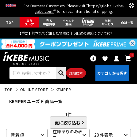
For Overseas Customers: Please visit "
https://global.ikebe-
gakki.com/
" for direct international shipping.
買う
売る
イベント
学割
TOP
店舗一覧
ストア
中古買取
動画
サービス
【重要】熊本県で発生した地震に伴う配送の遅延について(
07月29日
更新)
0
詳細検索
TOP
ONLINE STORE
KEMPER
KEMPER ユーズド 商品一覧
1
件
更に絞り込む
エレキギター
アコギ/エレアコ
在庫ありのみ表
新着順
20 件表示