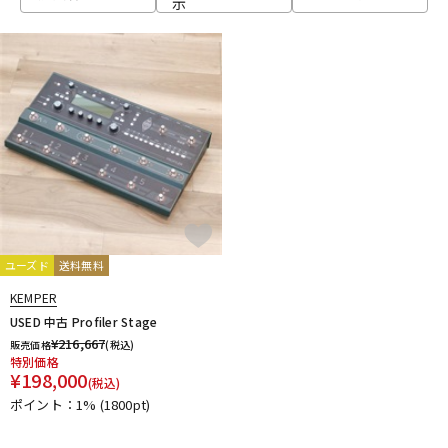
示
ベース
ウクレレ
ドラム
パーカッション
キーボード
電子ピアノ
管楽器
その他楽器
ユーズド
送料無料
KEMPER
アンプ
エフェクター
USED 中古 Profiler Stage
¥
216,667
販売価格
(税込)
特別価格
¥
198,000
(税込)
DJ機器
DTM
ポイント：1%
(1800pt)