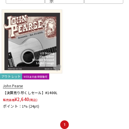
示
ベース
ウクレレ
ドラム
パーカッション
キーボード
電子ピアノ
管楽器
その他楽器
アウトレット
WEB注文店頭受取可
John Pearse
アンプ
エフェクター
【決算売り尽くしセール】#1400L
¥
2,640
販売価格
(税込)
ポイント：1%
(24pt)
DJ機器
DTM
1