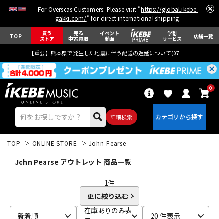
For Overseas Customers: Please visit "
https://global.ikebe-
gakki.com/
" for direct international shipping.
買う
売る
イベント
学割
TOP
店舗一覧
ストア
中古買取
動画
サービス
【重要】熊本県で発生した地震に伴う配送の遅延について(
07月29日
更新)
0
詳細検索
TOP
ONLINE STORE
John Pearse
John Pearse アウトレット 商品一覧
1
件
更に絞り込む
エレキギター
アコギ/エレアコ
在庫ありのみ表
新着順
20 件表示