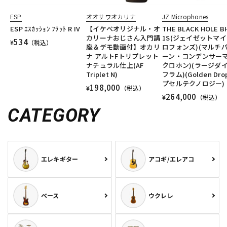
ESP
オオサワオカリナ
JZ Microphones
ESP ｴｽｶｯｼｮﾝ ﾌﾗｯﾄ R IV
【イケベオリジナル・オ
THE BLACK HOLE B
カリーナおじさん入門講
1S(ジェイゼットマ
534
¥
（税込）
座＆デモ動画付】オカリ
ロフォンズ)(マルチ
ナ アルトFトリプレット
ーン・コンデンサー
ナチュラル仕上(AF
クロホン)(ラージダ
Triplet N)
フラム)(Golden Dro
プセルテクノロジー)
198,000
¥
（税込）
264,000
¥
（税込）
CATEGORY
エレキギター
アコギ/エレアコ
ベース
ウクレレ