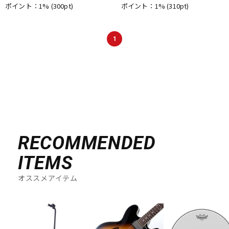
ポイント：1%
(300pt)
ポイント：1%
(310pt)
DTM オンライン納品
レコーディング機器
1
配信/ライブ機器
楽器アクセサリ
中古
ヴィンテージ
RECOMMENDED
ITEMS
オススメアイテム