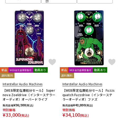
示
ベース
ウクレレ
ドラム
パーカッション
キーボード
電子ピアノ
管楽器
その他楽器
新品
動画あり
新品
動画あり
WEB注文店頭受取可
WEB注文店頭受取可
送料無料
送料無料
アンプ
エフェクター
Interstellar Audio Machines
Interstellar Audio Machines
【WEB限定在庫処分セール】 Super
【WEB限定在庫処分セール】 Fuzzs
nova Zoeldrive（インターステラー
quatch Fuzzdrive（インターステ
オーディオ）オーバードライブ
ラーオーディオ）ファズ
DJ機器
DTM
¥
36,300
¥
41,800
販売価格
(税込)
販売価格
(税込)
特別価格
特別価格
¥
33,000
¥
34,100
(税込)
(税込)