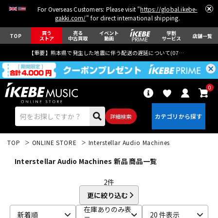
For Overseas Customers: Please visit "
https://global.ikebe-
gakki.com/
" for direct international shipping.
買う
売る
イベント
学割
TOP
店舗一覧
ストア
中古買取
動画
サービス
【重要】熊本県で発生した地震に伴う配送の遅延について(
07月29日
更新)
0
詳細検索
TOP
ONLINE STORE
Interstellar Audio Machines
Interstellar Audio Machines 新品 商品一覧
2
件
更に絞り込む
エレキギター
アコギ/エレアコ
在庫ありのみ表
新着順
20 件表示