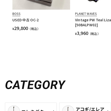
BOSS
PLANET WAVES
USED 中古 OC-2
Vintage PW Teal Liz
[50BALPW02]
29,800
¥
（税込）
3,960
¥
（税込）
CATEGORY
アコギ/エレア