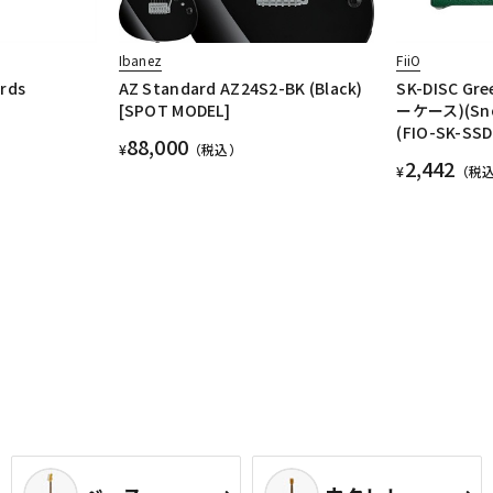
Ibanez
FiiO
ards
AZ Standard AZ24S2-BK (Black)
SK-DISC G
[SPOT MODEL]
ーケース)(Sno
(FIO-SK-SSD
88,000
¥
（税込）
2,442
¥
（税