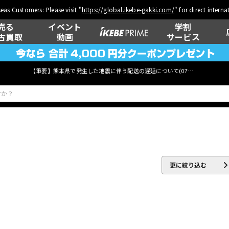
eas Customers: Please visit "
https://global.ikebe-gakki.com/
" for direct intern
売る
イベント
学割
古買取
動画
サービス
【重要】熊本県で発生した地震に伴う配送の遅延について(
07月29日
更新)
ベース
ウクレレ
更に絞り込む
管楽器
その他楽器