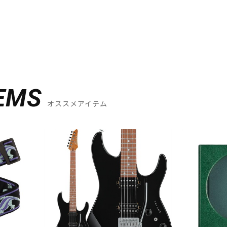
DTM オンラ
レコーディン
イン納品
グ機器
ジ
EMS
オススメアイテム