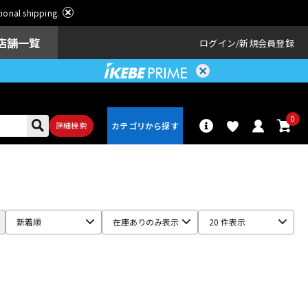
ational shipping.
店舗一覧
ログイン
新規会員登録
0
詳細検索
パーカッショ
ドラム
ン
新着順
在庫ありのみ表示
20 件表示
アンプ
エフェクター