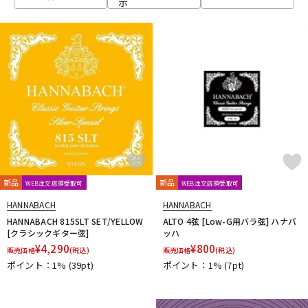
示
ベース
ウクレレ
ドラム
パーカッション
キーボード
電子ピアノ
管楽器
その他楽器
新品
新品
WEB注文店頭受取可
WEB注文店頭受取可
HANNABACH
HANNABACH
アンプ
エフェクター
HANNABACH 815SLT SET/YELLOW
ALTO 4弦 [Low-G用バラ弦] ハナバ
[クラシックギター弦]
ッハ
¥
4,290
¥
800
販売価格
(税込)
販売価格
(税込)
ポイント：1%
(39pt)
ポイント：1%
(7pt)
DJ機器
DTM