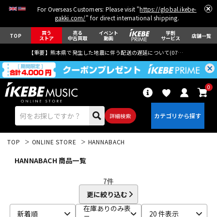
For Overseas Customers: Please visit "
https://global.ikebe-
gakki.com/
" for direct international shipping.
買う
売る
イベント
学割
TOP
店舗一覧
ストア
中古買取
動画
サービス
【重要】熊本県で発生した地震に伴う配送の遅延について(
07月29日
更新)
0
詳細検索
TOP
ONLINE STORE
HANNABACH
HANNABACH 商品一覧
7
件
更に絞り込む
エレキギター
アコギ/エレアコ
在庫ありのみ表
新着順
20 件表示