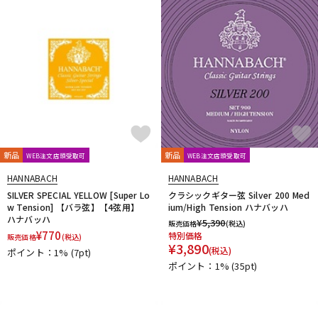
DTM オンライン納品
レコーディング機器
配信/ライブ機器
楽器アクセサリ
中古
ヴィンテージ
新品
新品
WEB注文店頭受取可
WEB注文店頭受取可
HANNABACH
HANNABACH
SILVER SPECIAL YELLOW [Super Lo
クラシックギター弦 Silver 200 Med
w Tension] 【バラ弦】【4弦用】
ium/High Tension ハナバッハ
ハナバッハ
¥
5,390
販売価格
(税込)
¥
770
特別価格
販売価格
(税込)
¥
3,890
(税込)
ポイント：1%
(7pt)
ポイント：1%
(35pt)