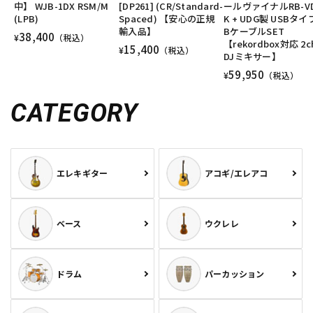
中】 WJB-1DX RSM/M
[DP261] (CR/Standard-
ールヴァイナルRB-VD
(LPB)
Spaced) 【安心の正規
K + UDG製 USBタイ
輸入品】
BケーブルSET
38,400
¥
（税込）
【rekordbox対応 2c
15,400
¥
（税込）
DJミキサー】
59,950
¥
（税込）
CATEGORY
エレキギター
アコギ/エレアコ
ベース
ウクレレ
ドラム
パーカッション