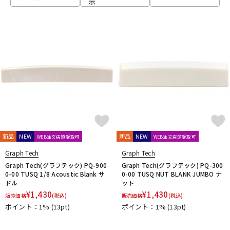
示
ベース
ウクレレ
ドラム
パーカッション
キーボード
電子ピアノ
管楽器
その他楽器
新品
NEW
新品
NEW
WEB注文店頭受取可
WEB注文店頭受取可
Graph Tech
Graph Tech
アンプ
エフェクター
Graph Tech(グラフテック) PQ-900
Graph Tech(グラフテック) PQ-300
0-00 TUSQ 1/8 Acoustic Blank サ
0-00 TUSQ NUT BLANK JUMBO ナ
ドル
ット
¥
1,430
¥
1,430
販売価格
(税込)
販売価格
(税込)
DJ機器
DTM
ポイント：1%
(13pt)
ポイント：1%
(13pt)