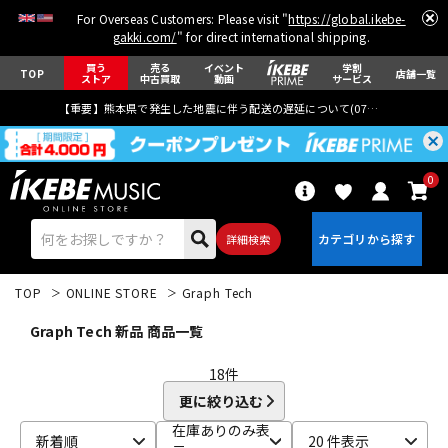
For Overseas Customers: Please visit "
https://global.ikebe-
gakki.com/
" for direct international shipping.
買う
売る
イベント
学割
TOP
店舗一覧
ストア
中古買取
動画
サービス
【重要】熊本県で発生した地震に伴う配送の遅延について(
07月29日
更新)
0
詳細検索
TOP
ONLINE STORE
Graph Tech
Graph Tech 新品 商品一覧
18
件
更に絞り込む
エレキギター
アコギ/エレアコ
在庫ありのみ表
新着順
20 件表示