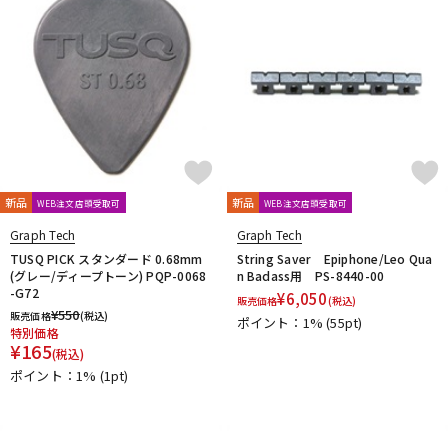
新品
新品
WEB注文店頭受取可
WEB注文店頭受取可
Graph Tech
Graph Tech
TUSQ PICK スタンダード 0.68mm
String Saver Epiphone/Leo Qua
(グレー/ディープトーン) PQP-0068
n Badass用 PS-8440-00
-G72
¥
6,050
販売価格
(税込)
¥
550
販売価格
(税込)
ポイント：1%
(55pt)
特別価格
¥
165
(税込)
ポイント：1%
(1pt)