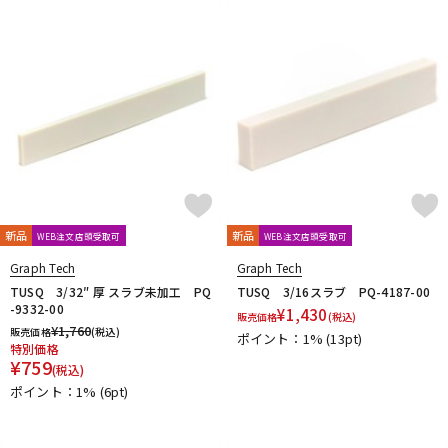
DTM オンライン納品
レコーディング機器
配信/ライブ機器
楽器アクセサリ
中古
ヴィンテージ
新品
新品
WEB注文店頭受取可
WEB注文店頭受取可
Graph Tech
Graph Tech
TUSQ 3/32″ 厚 スラブ未加工 PQ
TUSQ 3/16スラブ PQ-4187-00
-9332-00
¥
1,430
販売価格
(税込)
¥
1,760
販売価格
(税込)
ポイント：1%
(13pt)
特別価格
¥
759
(税込)
ポイント：1%
(6pt)