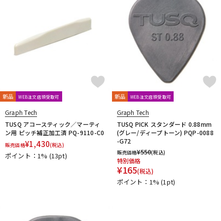
新品
新品
WEB注文店頭受取可
WEB注文店頭受取可
Graph Tech
Graph Tech
TUSQ アコースティック／マーティ
TUSQ PICK スタンダード 0.88mm
ン用 ピッチ補正加工済 PQ-9110-C0
(グレー/ディープトーン) PQP-0088
-G72
¥
1,430
販売価格
(税込)
¥
550
販売価格
(税込)
ポイント：1%
(13pt)
特別価格
¥
165
(税込)
ポイント：1%
(1pt)