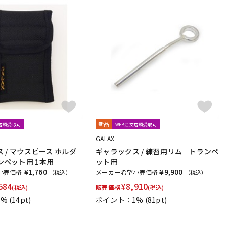
新品
文店頭受取可
WEB注文店頭受取可
GALAX
 / マウスピース ホルダ
ギャラックス / 練習用リム トランペ
ランペット用 1本用
ット用
¥1,760
¥9,900
小売価格
メーカー希望小売価格
（税込）
（税込）
584
¥
8,910
販売価格
(税込)
(税込)
1%
(14pt)
ポイント：1%
(81pt)