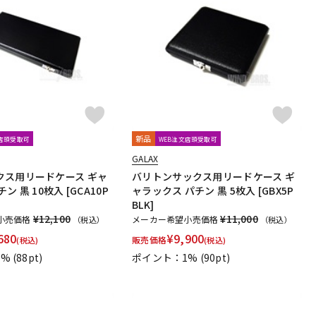
新品
文店頭受取可
WEB注文店頭受取可
GALAX
クス用リードケース ギャ
バリトンサックス用リードケース ギ
ン 黒 10枚入 [GCA10P
ャラックス パチン 黒 5枚入 [GBX5P
BLK]
¥12,100
¥11,000
小売価格
メーカー希望小売価格
（税込）
（税込）
680
¥
9,900
販売価格
(税込)
(税込)
1%
(88pt)
ポイント：1%
(90pt)