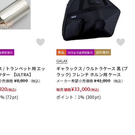
配信/ライブ
楽器アクセサ
機器
リ
新品
送料無料
文店頭受取可
WEB注文店頭受取可
GALAX
 / トランペット用 エッ
ギャラックス / ウルトラケース 黒 (ブ
ター 【ULTRA】
ラック) フレンチ ホルン用 ケース
¥8,800
¥41,800
小売価格
メーカー希望小売価格
（税込）
（税込）
920
¥
33,000
販売価格
(税込)
(税込)
1%
(72pt)
ポイント：1%
(300pt)