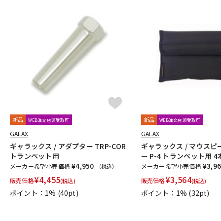
新品
新品
WEB注文店頭受取可
WEB注文店頭受取可
GALAX
GALAX
ギャラックス / アダプター TRP-COR
ギャラックス / マウスピ
トランペット用
ー P-4 トランペット用 4
¥4,950
¥3,9
メーカー希望小売価格
メーカー希望小売価格
（税込）
¥
4,455
¥
3,564
販売価格
販売価格
(税込)
(税込)
ポイント：1%
(40pt)
ポイント：1%
(32pt)