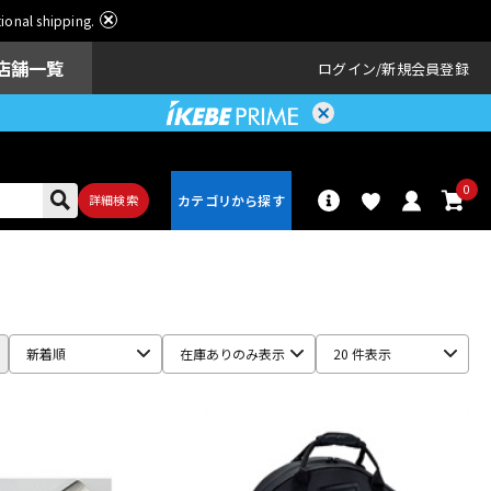
ational shipping.
店舗一覧
ログイン
新規会員登録
0
詳細検索
パーカッショ
ドラム
ン
新着順
在庫ありのみ表示
20 件表示
アンプ
エフェクター