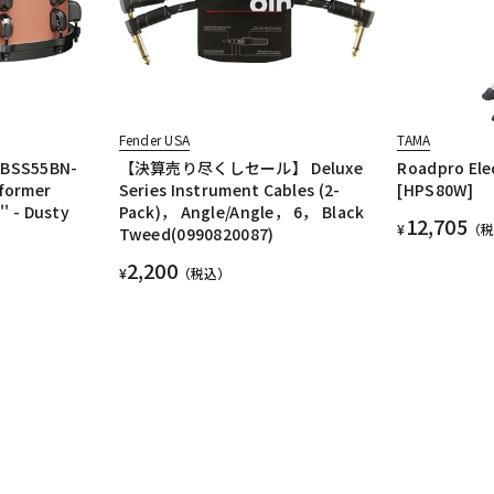
Fender USA
TAMA
BSS55BN-
【決算売り尽くしセール】 Deluxe
Roadpro Ele
rformer
Series Instrument Cables (2-
[HPS80W]
' - Dusty
Pack)， Angle/Angle， 6， Black
12,705
¥
（
Tweed(0990820087)
2,200
¥
（税込）