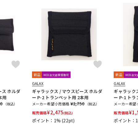
新品
新品
WEB注文店頭受取可
WEB注
GALAX
GALAX
ース ホルダ
ギャラックス / マウスピース ホルダ
ギャラックス
本用
ー P-2 トランペット用 2本用
ー P-1 ト
60
¥2,750
メーカー希望小売価格
メーカー希望
（税込）
（税込）
¥
2,475
¥
1,
販売価格
販売価格
(税込)
ポイント：1%
(22pt)
ポイント：