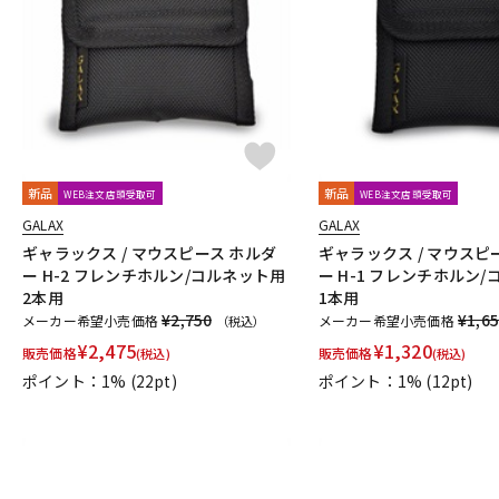
DJ機器
DTM
中古
ヴィンテー
新品
新品
WEB注文店頭受取可
WEB注文店頭受取可
GALAX
GALAX
ギャラックス / マウスピース ホルダ
ギャラックス / マウスピ
ー H-2 フレンチホルン/コルネット用
ー H-1 フレンチホルン
2本用
1本用
¥2,750
¥1,6
メーカー希望小売価格
メーカー希望小売価格
（税込）
¥
2,475
¥
1,320
販売価格
販売価格
(税込)
(税込)
ポイント：1%
(22pt)
ポイント：1%
(12pt)