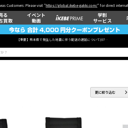
eas Customers: Please visit "
https://global.ikebe-gakki.com/
" for direct intern
売る
イベント
学割
古買取
動画
サービス
【重要】熊本県で発生した地震に伴う配送の遅延について(
07月29日
更新)
ベース
ウクレレ
更に絞り込む
管楽器
その他楽器