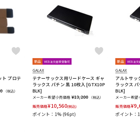
新品
新品
WEB注文店頭受取可
WEB注
GALAX
GALAX
ット プロテ
テナーサックス用リードケース ギャ
アルトサッ
ラックス パチン 黒 10枚入 [GTX10P
ラックス パチ
60
BLK]
BLK]
（税込）
¥13,200
メーカー希望小売価格
メーカー希望
（税込）
¥
10,560
¥
9,
販売価格
販売価格
(税込)
ポイント：1%
(96pt)
ポイント：