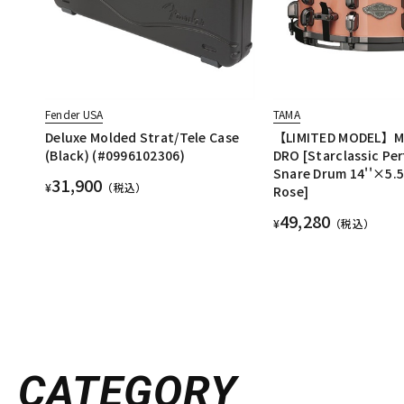
Fender USA
TAMA
Deluxe Molded Strat/Tele Case
【LIMITED MODEL】M
(Black) (#0996102306)
DRO [Starclassic Pe
Snare Drum 14''×5.5'
31,900
¥
（税込）
Rose]
49,280
¥
（税込）
CATEGORY