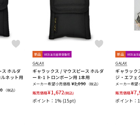
DTM オンラ
レコーディン
イン納品
グ機器
ジ
新品
新品
WEB注文店頭受取可
WEB注
GALAX
GALAX
ース ホルダ
ギャラックス / マウスピース ホルダ
ギャラックス
/コルネット用
ー R-1 トロンボーン用 1本用
ジ・エフェク
¥2,090
メーカー希望小売価格
メーカー希望
（税込）
50
（税込）
¥
1,672
¥
7,
販売価格
販売価格
(税込)
ポイント：1%
(15pt)
ポイント：