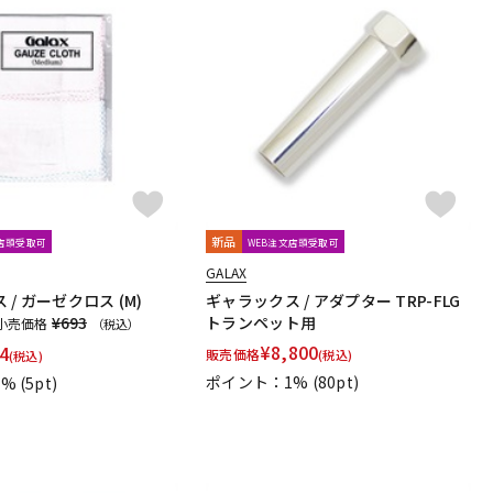
新品
文店頭受取可
WEB注文店頭受取可
GALAX
/ ガーゼクロス (M)
ギャラックス / アダプター TRP-FLG
¥693
トランペット用
小売価格
（税込）
¥
8,800
4
販売価格
(税込)
(税込)
ポイント：1%
(80pt)
1%
(5pt)