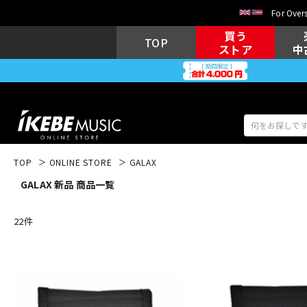
For Overs
買う
TOP
ストア
中
TOP
ONLINE STORE
GALAX
GALAX 新品 商品一覧
アコギ/エレ
エレキギター
アコ
22
件
キーボード
電子ピアノ