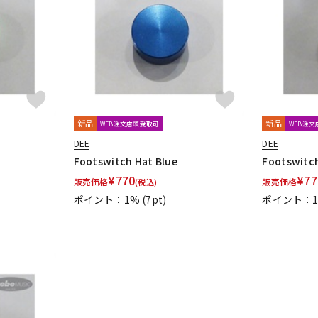
DTM オンラ
レコーディン
イン納品
グ機器
ジ
新品
新品
WEB注文店頭受取可
WEB注
DEE
DEE
Footswitch Hat Blue
Footswitch
¥
770
¥
77
販売価格
販売価格
(税込)
ポイント：1%
(7pt)
ポイント：