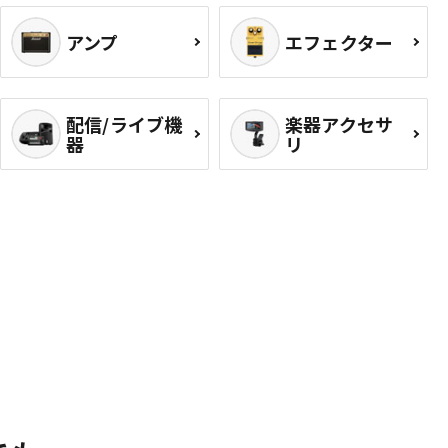
アンプ
エフェクター
配信/ライブ機
楽器アクセサ
器
リ