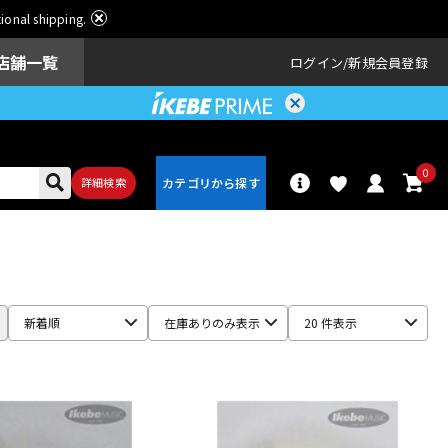
ational shipping.
店舗一覧
ログイン
新規会員登録
0
詳細検索
パーカッショ
ドラム
ン
新着順
在庫ありのみ表示
20 件表示
アンプ
エフェクター