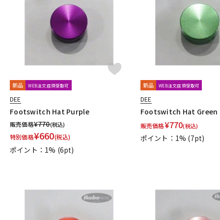
DJ機器
DTM
中古
ヴィンテー
新品
新品
WEB注文店頭受取可
WEB注文店頭受取可
DEE
DEE
Footswitch Hat Purple
Footswitch Hat Green
¥
770
¥
770
販売価格
(税込)
販売価格
(税込)
¥
660
特別価格
(税込)
ポイント：1%
(7pt)
ポイント：1%
(6pt)