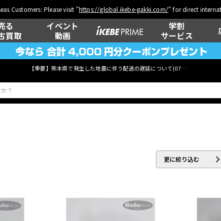
eas Customers: Please visit "
https://global.ikebe-gakki.com/
" for direct intern
売る
イベント
学割
古買取
動画
サービス
【重要】熊本県で発生した地震に伴う配送の遅延について(
07月29日
更新)
ベース
ウクレレ
更に絞り込む
管楽器
その他楽器