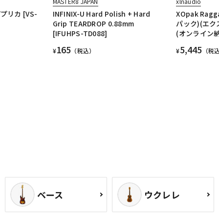
MASTER8 JAPAN
xlnaudio
リカ [VS-
INFINIX-U Hard Polish + Hard
XOpak Rag
Grip TEARDROP 0.88mm
パック)(エ
[IFUHPS-TD088]
(オンライン納
165
5,445
¥
（税込）
¥
（税
ベース
ウクレレ