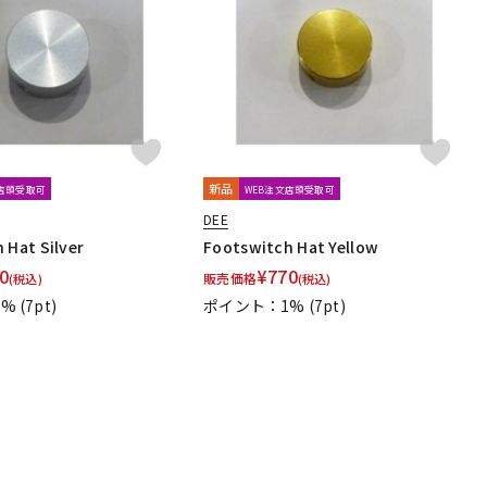
配信/ライブ
楽器アクセサ
機器
リ
新品
文店頭受取可
WEB注文店頭受取可
DEE
 Hat Silver
Footswitch Hat Yellow
0
¥
770
販売価格
(税込)
(税込)
1%
(7pt)
ポイント：1%
(7pt)