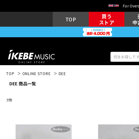
For Overs
買う
TOP
ストア
中
TOP
ONLINE STORE
DEE
DEE 商品一覧
アコギ/エレ
エレキギター
アコ
7
件
キーボード
電子ピアノ