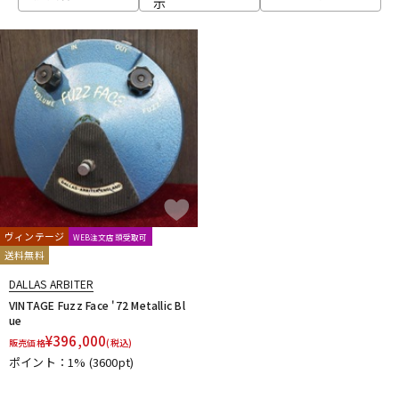
示
ベース
ウクレレ
ドラム
パーカッション
キーボード
電子ピアノ
管楽器
その他楽器
ヴィンテージ
WEB注文店頭受取可
送料無料
アンプ
エフェクター
DALLAS ARBITER
VINTAGE Fuzz Face '72 Metallic Bl
ue
¥
396,000
販売価格
(税込)
DJ機器
DTM
ポイント：1%
(3600pt)