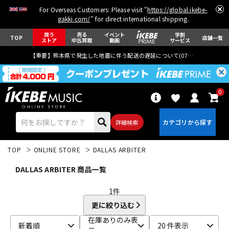
For Overseas Customers: Please visit "
https://global.ikebe-
gakki.com/
" for direct international shipping.
買う
売る
イベント
学割
TOP
店舗一覧
ストア
中古買取
動画
サービス
【重要】熊本県で発生した地震に伴う配送の遅延について(
07月29日
更新)
0
詳細検索
TOP
ONLINE STORE
DALLAS ARBITER
DALLAS ARBITER 商品一覧
1
件
更に絞り込む
エレキギター
アコギ/エレアコ
在庫ありのみ表
新着順
20 件表示