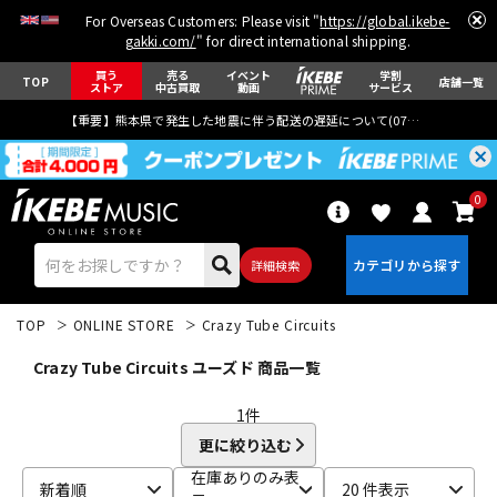
For Overseas Customers: Please visit "
https://global.ikebe-
gakki.com/
" for direct international shipping.
買う
売る
イベント
学割
TOP
店舗一覧
ストア
中古買取
動画
サービス
【重要】熊本県で発生した地震に伴う配送の遅延について(
07月29日
更新)
0
詳細検索
TOP
ONLINE STORE
Crazy Tube Circuits
Crazy Tube Circuits ユーズド 商品一覧
1
件
更に絞り込む
エレキギター
アコギ/エレアコ
在庫ありのみ表
新着順
20 件表示