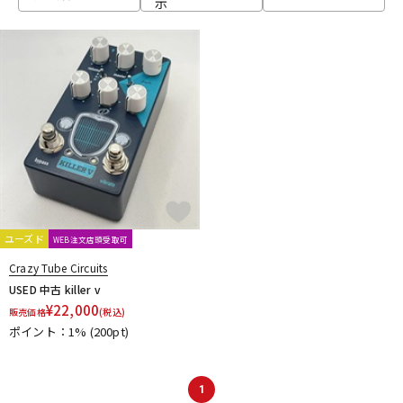
示
ベース
ウクレレ
ドラム
パーカッション
キーボード
電子ピアノ
管楽器
その他楽器
ユーズド
WEB注文店頭受取可
Crazy Tube Circuits
アンプ
エフェクター
USED 中古 killer v
¥
22,000
販売価格
(税込)
ポイント：1%
(200pt)
DJ機器
DTM
1