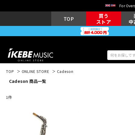
For Overs
買う
TOP
ストア
中
TOP
ONLINE STORE
Cadeson
Cadeson 商品一覧
アコギ/エレ
エレキギター
アコ
1
件
キーボード
電子ピアノ