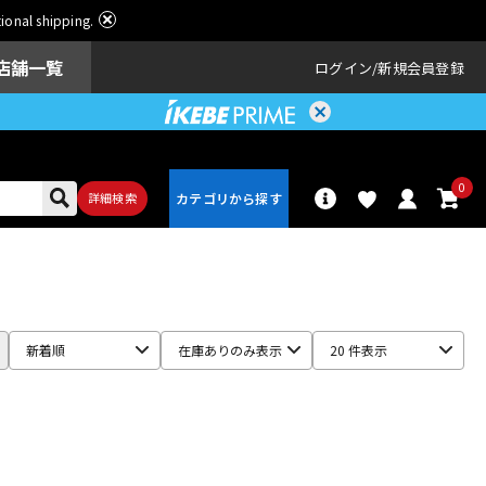
ational shipping.
店舗一覧
ログイン
新規会員登録
0
詳細検索
パーカッショ
ドラム
ン
新着順
在庫ありのみ表示
20 件表示
アンプ
エフェクター