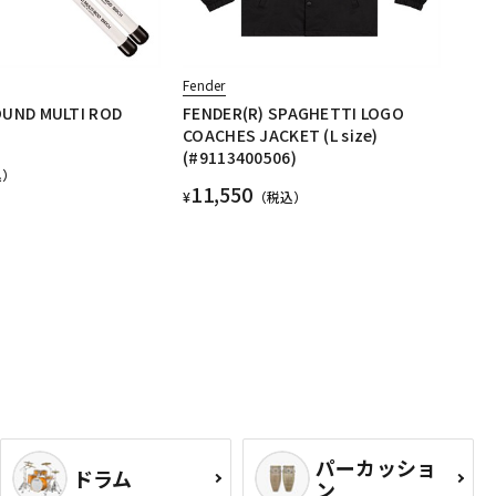
Fender
OUND MULTI ROD
FENDER(R) SPAGHETTI LOGO
COACHES JACKET (L size)
(#9113400506)
込）
11,550
¥
（税込）
パーカッショ
ドラム
ン