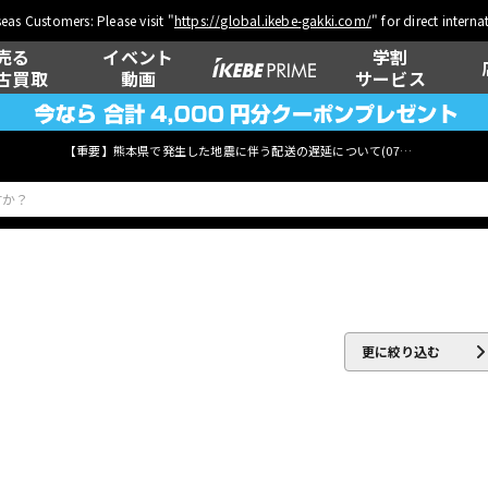
eas Customers: Please visit "
https://global.ikebe-gakki.com/
" for direct intern
売る
イベント
学割
古買取
動画
サービス
【重要】熊本県で発生した地震に伴う配送の遅延について(
07月29日
更新)
ベース
ウクレレ
更に絞り込む
管楽器
その他楽器