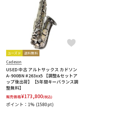
DJ機器
DTM
中古
ヴィンテー
ユーズド
送料無料
Cadeson
USED 中古 アルトサックス カドソン
A-900BN #263xx5 【調整&セットア
ップ後出荷】【5年間キーバランス調
整無料】
¥
173,800
販売価格
(税込)
ポイント：1%
(1580pt)