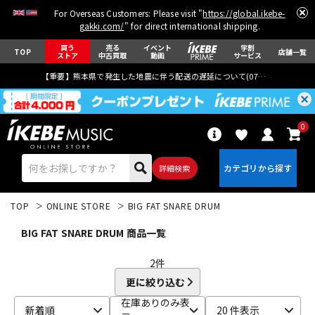
For Overseas Customers: Please visit "
https://global.ikebe-
gakki.com/
" for direct international shipping.
買う
売る
イベント
学割
TOP
店舗一覧
ストア
中古買取
動画
サービス
【重要】熊本県で発生した地震に伴う配送の遅延について(
07月29日
更新)
0
詳細検索
TOP
ONLINE STORE
BIG FAT SNARE DRUM
BIG FAT SNARE DRUM 商品一覧
2
件
更に絞り込む
エレキギター
アコギ/エレアコ
在庫ありのみ表
新着順
20 件表示