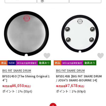
示
ベース
ウクレレ
ドラム
パーカッション
キーボード
電子ピアノ
管楽器
その他楽器
新品
NEW
動画あり
新品
動画あり
WEB注文店頭受取可
WEB注文店頭受取可
BIG FAT SNARE DRUM
BIG FAT SNARE DRUM
アンプ
エフェクター
BFSD14SO [The Shining Original 1
BFSD14SB [BIG FAT SNARE DRUM
4'']
/ JOSH'S SNARE-BOURINE 14]
¥
6,050
¥
7,678
販売価格
(税込)
販売価格
(税込)
ポイント：1%
(55pt)
ポイント：1%
(69pt)
DJ機器
DTM