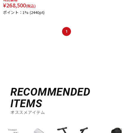
¥
268,500
DTM オンライン納品
レコーディング機器
(税込)
ポイント：1%
(2440pt)
配信/ライブ機器
楽器アクセサリ
1
中古
ヴィンテージ
RECOMMENDED
ITEMS
オススメアイテム