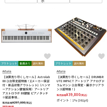
示
ベース
ウクレレ
ドラム
パーカッション
キーボード
電子ピアノ
管楽器
その他楽器
アウトレット
動画あり
送料無料
アウトレット
送料無料
Arturia
Arturia
アンプ
エフェクター
【決算売り尽くしセール】Astrolab
【決算売り尽くしセール】DRUMBR
88 (1台限定超特価！)(メーカー保証
UTE IMPACT アートリア アナログド
付・新品状態アウトレット)（ハンマ
ラムマシン (1台限定・展示クリアラ
ーアクション鍵盤採用）アートリア
ンス超特価！)
アストロラボ 88鍵盤 ピアノタッチ
DJ機器
DTM
¥
39,800
販売価格
(税込)
※配送事項...
ポイント：1%
(361pt)
¥
297,000
販売価格
(税込)
特別価格