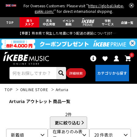
For Overseas Customers: Please visit "
https://global.ikebe-
gakki.com/
" for direct international shipping.
買う
売る
イベント
学割
TOP
店舗一覧
ストア
中古買取
動画
サービス
【重要】熊本県で発生した地震に伴う配送の遅延について(
07月29日
更新)
0
詳細検索
TOP
ONLINE STORE
Arturia
Arturia アウトレット 商品一覧
2
件
更に絞り込む
エレキギター
アコギ/エレアコ
在庫ありのみ表
新着順
20 件表示