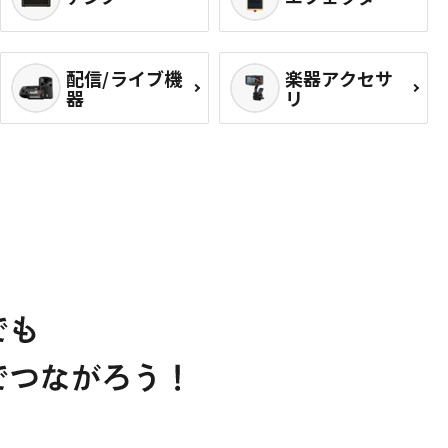
配信/ライブ機
楽器アクセサ
器
リ