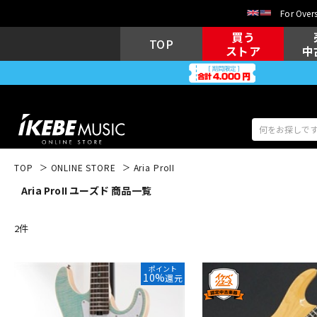
For Overs
買う
TOP
ストア
中
TOP
ONLINE STORE
Aria ProII
Aria ProII ユーズド 商品一覧
アコギ/エレ
エレキギター
アコ
2
件
キーボード
電子ピアノ
ポイント
10%
還元