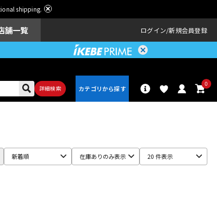
ational shipping.
店舗一覧
ログイン
新規会員登録
0
詳細検索
パーカッショ
ドラム
ン
新着順
在庫ありのみ表示
20 件表示
アンプ
エフェクター