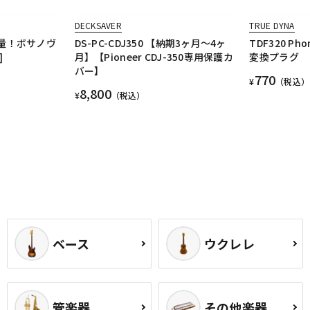
DECKSAVER
TRUE DYNA
[軽量！ボサノヴ
DS-PC-CDJ350 【納期3ヶ月～4ヶ
TDF320 Pho
]
月】【Pioneer CDJ-350専用保護カ
変換プラグ
バー】
770
¥
（税込）
8,800
¥
（税込）
ベース
ウクレレ
管楽器
その他楽器