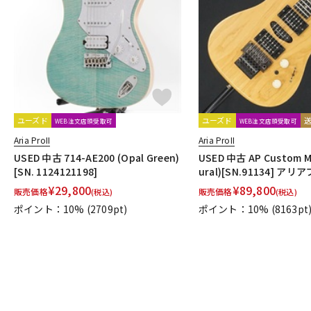
DJ機器
DTM
中古
ヴィンテー
ユーズド
ユーズド
WEB注文店頭受取可
WEB注文店頭受取可
Aria ProII
Aria ProII
USED 中古 714-AE200 (Opal Green)
USED 中古 AP Custom M
[SN. 1124121198]
ural)[SN.91134] アリ
¥
29,800
¥
89,800
販売価格
販売価格
(税込)
(税込)
ポイント：10%
(2709pt)
ポイント：10%
(8163pt