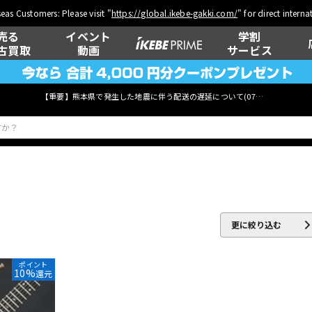
eas Customers: Please visit "
https://global.ikebe-gakki.com/
" for direct intern
売る
イベント
学割
古買取
動画
サービス
【重要】熊本県で発生した地震に伴う配送の遅延について(
07月29日
更新)
ベース
ウクレレ
更に絞り込む
管楽器
その他楽器
ポイント
10%
還元