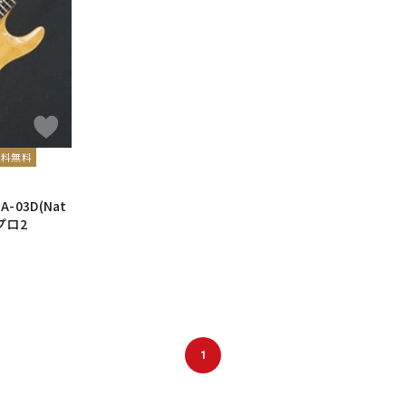
DTM オンラ
レコーディン
イン納品
グ機器
ジ
送料無料
A-03D(Nat
アプロ2
)
1