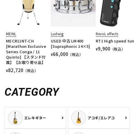
DTM オンライン納品
レコーディング機器
配信/ライブ機器
楽器アクセサリ
MEINL
Ludwig
RevoL effects
MECR11NT-CH
USED 中古 LM400
RT1 High speed tun
[Marathon Exclusive
[Supraphonic 14×5]
中古
ヴィンテージ
9,900
¥
（税込）
Series Conga / 11
66,000
¥
（税込）
Quinto] 【スタンド付
属】【お取り寄せ品】
82,720
¥
（税込）
CATEGORY
エレキギター
アコギ/エレアコ