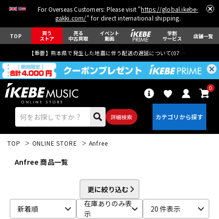
For Overseas Customers: Please visit "
https://global.ikebe-
gakki.com/
" for direct international shipping.
買う
売る
イベント
学割
TOP
店舗一覧
ストア
中古買取
動画
サービス
【重要】熊本県で発生した地震に伴う配送の遅延について(
07月29日
更新)
0
詳細検索
TOP
ONLINE STORE
Anfree
Anfree 商品一覧
更に絞り込む
エレキギター
アコギ/エレアコ
在庫ありのみ表
新着順
20 件表示
示