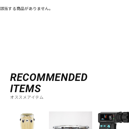
該当する商品がありません。
ベース
ウクレレ
ドラム
パーカッション
キーボード
電子ピアノ
管楽器
その他楽器
RECOMMENDED
ITEMS
アンプ
エフェクター
オススメアイテム
DJ機器
DTM