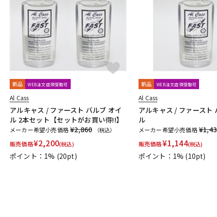
DJ機器
DTM
中古
ヴィンテー
新品
新品
WEB注文店頭受取可
WEB注文店頭受取可
Al Cass
Al Cass
アルキャス / ファースト バルブ オイ
アルキャス / ファースト 
ル 2本セット【セットがお買い得!!】
ル
¥2,860
¥1,4
メーカー希望小売価格
メーカー希望小売価格
（税込）
¥
2,200
¥
1,144
販売価格
販売価格
(税込)
(税込)
ポイント：1%
(20pt)
ポイント：1%
(10pt)