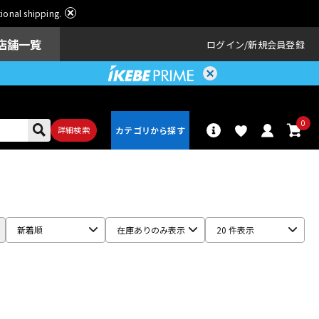
ational shipping.
店舗一覧
ログイン
新規会員登録
0
詳細検索
パーカッショ
ドラム
ン
新着順
在庫ありのみ表示
20 件表示
アンプ
エフェクター