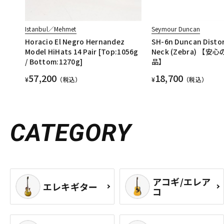
Istanbul／Mehmet
Seymour Duncan
Horacio El Negro Hernandez
SH-6n Duncan Distor
Model HiHats 14 Pair [Top:1056g
Neck (Zebra) 【
/ Bottom:1270g]
品】
57,200
18,700
¥
（税込）
¥
（税込）
CATEGORY
アコギ/エレア
エレキギター
コ