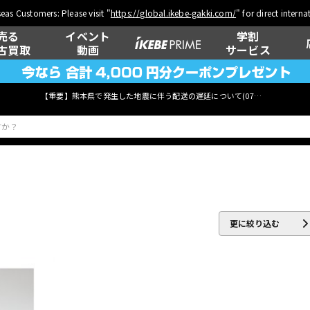
eas Customers: Please visit "
https://global.ikebe-gakki.com/
" for direct intern
売る
イベント
学割
古買取
動画
サービス
【重要】熊本県で発生した地震に伴う配送の遅延について(
07月29日
更新)
ベース
ウクレレ
更に絞り込む
管楽器
その他楽器