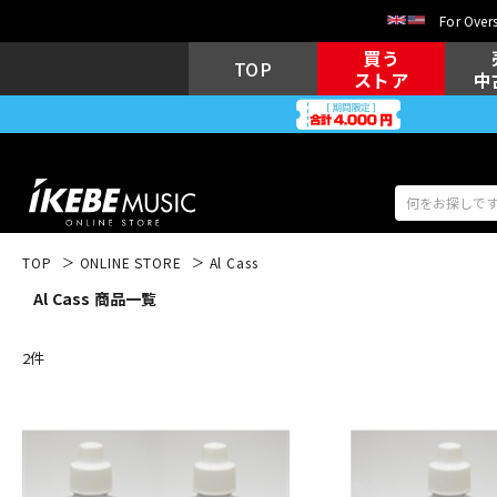
For Overs
買う
TOP
ストア
中
TOP
ONLINE STORE
Al Cass
Al Cass 商品一覧
アコギ/エレ
エレキギター
アコ
2
件
キーボード
電子ピアノ