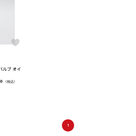
DTM オンラ
レコーディン
イン納品
グ機器
ジ
バルブ オイ
30
（税込）
1