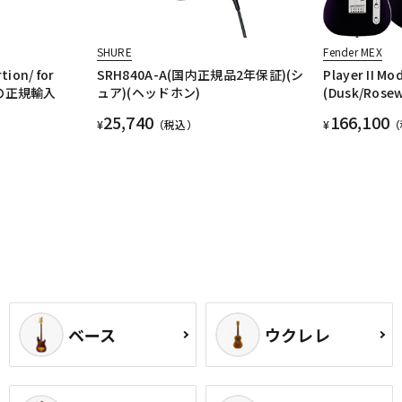
SHURE
Fender MEX
tion/ for
SRH840A-A(国内正規品2年保証)(シ
Player II Mo
安心の正規輸入
ュア)(ヘッドホン)
(Dusk/Rose
25,740
166,100
¥
（税込）
¥
（
ベース
ウクレレ