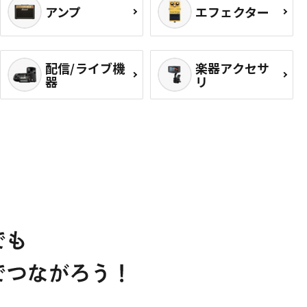
アンプ
エフェクター
配信/ライブ機
楽器アクセサ
器
リ