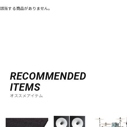
該当する商品がありません。
ベース
ウクレレ
ドラム
パーカッション
キーボード
電子ピアノ
管楽器
その他楽器
RECOMMENDED
ITEMS
アンプ
エフェクター
オススメアイテム
DJ機器
DTM