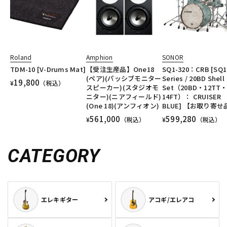
DTM オンライン納品
レコーディング機器
配信/ライブ機器
楽器アクセサリ
Roland
Amphion
SONOR
TDM-10 [V-Drums Mat]
【受注生産品】One18
SQ1-320：CRB [SQ1
(ペア)(パッシブモニター
Series / 20BD Shell
中古
ヴィンテージ
19,800
¥
（税込）
スピーカー)(スタジオモ
Set（20BD・12TT
ニター)(ニアフィールド)
14FT）： CRUISER
(One 18)(アンフィオン)
BLUE] 【お取り寄せ
561,000
599,280
¥
（税込）
¥
（税込）
CATEGORY
エレキギター
アコギ/エレアコ