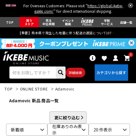
For Overseas Customers: Please visit "
https://global.ikebe-
gakki.com/
" for direct international shipping.
買う
売る
イベント
学割
TOP
店舗一覧
ストア
中古買取
動画
サービス
【重要】熊本県で発生した地震に伴う配送の遅延について(
07月29日
更新)
0
詳細検索
TOP
ONLINE STORE
Adamovic
Adamovic 新品 商品一覧
更に絞り込む
エレキギター
アコギ/エレアコ
在庫ありのみ表
新着順
20 件表示
示