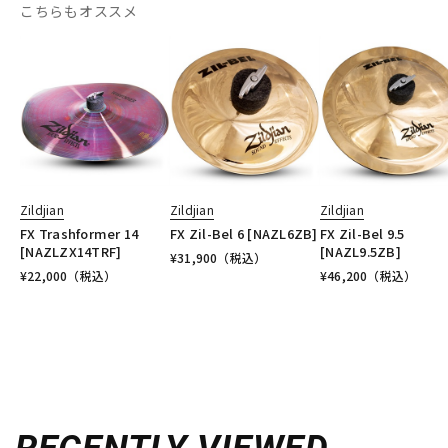
こちらもオススメ
Zildjian
Zildjian
Zildjian
FX Trashformer 14
FX Zil-Bel 6 [NAZL6ZB]
FX Zil-Bel 9.5
[NAZLZX14TRF]
[NAZL9.5ZB]
¥
31,900
（税込）
¥
22,000
（税込）
¥
46,200
（税込）