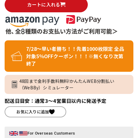
カートに入れる
7/28～早い者勝ち！！先着1000枚限定 全品
対象5％OFFクーポン！！！※無くなり次第
終了
48回まで金利手数料無料!かんたんWEB分割払い
（WeBBy）シミュレーター
配送日目安：通常3～4営業日以内に発送予定
お気に入りに追加
For Overseas Customers