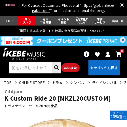
For Overseas Customers: Please visit "
https://global.ikebe-
gakki.com/
" for direct international shipping.
買う
売る
イベント
学割
TOP
店舗一覧
ストア
中古買取
動画
サービス
【重要】熊本県で発生した地震に伴う配送の遅延について(
07月29日
更新)
0
詳細検索
TOP
ONLINE STORE
ドラム
シンバル
ライドシンバル
Z
Zildjian
K Custom Ride 20 [NKZL20CUSTOM]
ドラステサマーセール2026対象品！
ポイント
エレキギター
アコギ/エレアコ
10%
還元