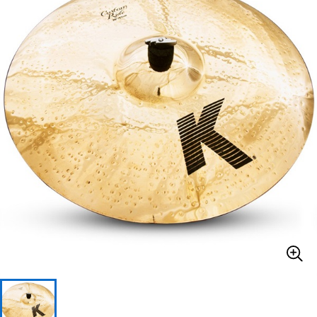
ベース
ウクレレ
ドラム
パーカッション
キーボード
電子ピアノ
管楽器
その他楽器
アンプ
エフェクター
DJ機器
DTM