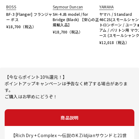
BOSS
Seymour Duncan
YAMAHA
BF-3 [Flanger] フランジャ
SH-4 JB model /for
ヤマハ / Standard
ー ボス
Bridge (Black) 【安心の正
46C2S(スモールシャン
規輸入品】
トロンボーン / ユーフ
¥
18,700
（税込）
アム / バリトン用 マ
¥
18,700
（税込）
ース (スモールシャンク
¥
12,018
（税込）
【今ならポイント10％還元！】
ポイントアップキャンペーンは予告なく終了する場合がありま
す。
ご購入はお早めにどうぞ！
商品説明
【Rich Dry + Complex ～伝説のK Zildjianサウンドと21世