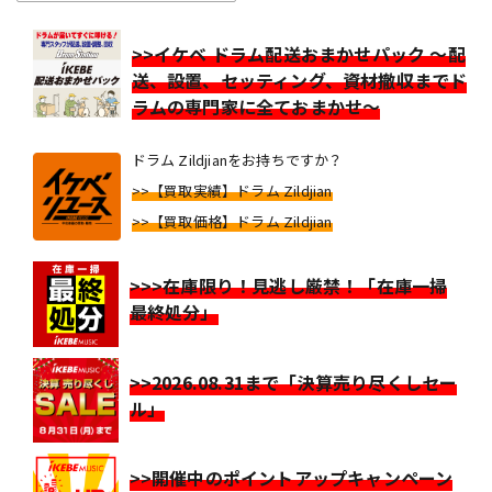
>>イケベ ドラム配送おまかせパック ～配
送、設置、セッティング、資材撤収までド
ラムの専門家に全ておまかせ～
ドラム Zildjianをお持ちですか？
>>【買取実績】ドラム Zildjian
>>【買取価格】ドラム Zildjian
>>>在庫限り！見逃し厳禁！「在庫一掃
最終処分」
>>2026.08.31まで「決算売り尽くしセー
ル」
>>開催中のポイントアップキャンペーン