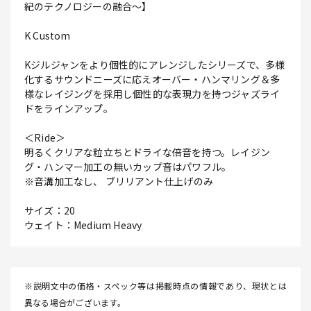
紀のテクノロジーの融合～】
K Custom
Kジルジャンをより個性的にアレンジしたシリーズで、多様
化するサウンドニーズに応えオーバー・ハンマリング＆多
様なレイジングを採用し個性的な表現力を持つジャズライ
ドをラインアップ。
＜Ride＞
明るくクリアな粒立ちとドライな倍音を持つ。レイジン
グ・ハンマー加工の無いカップ音はパワフル。
※音溝加工なし、 ブリリアント仕上げのみ
サイズ：20
ウェイト：Medium Heavy
※説明文中の価格・スペック等は掲載時点の情報であり、現状とは
異なる場合がございます。