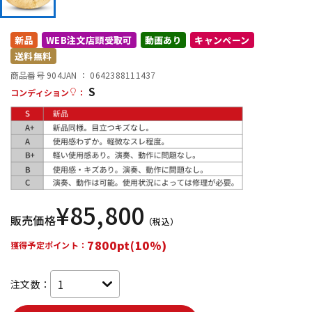
DTM オンライン納品
レコーディング機器
新品
WEB注文店頭受取可
動画あり
キャンペーン
送料無料
配信/ライブ機器
楽器アクセサリ
商品番号 904
JAN ：
0642388111437
S
コンディション
：
中古
ヴィンテージ
¥
85,800
販売価格
（税込）
7800pt(10%)
獲得予定ポイント：
注文数：