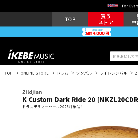
For Overs
買う
TOP
ストア
中
TOP
ONLINE STORE
ドラム
シンバル
ライドシンバル
Z
アコギ/エレ
エレキギター
アコ
Zildjian
K Custom Dark Ride 20 [NKZL20CDR
ドラステサマーセール2026対象品！
キーボード
電子ピアノ