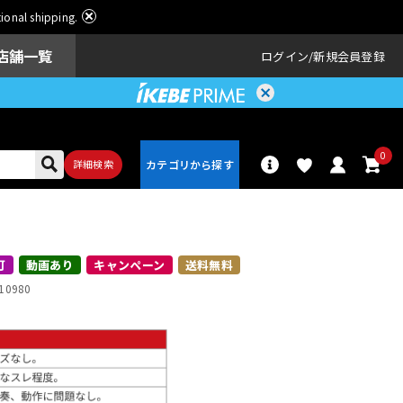
ational shipping.
店舗一覧
ログイン
新規会員登録
0
詳細検索
パーカッショ
ドラム
ン
可
動画あり
キャンペーン
送料無料
10980
アンプ
エフェクター