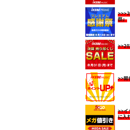
>>>
祭」
>>2
>>
>>
に入