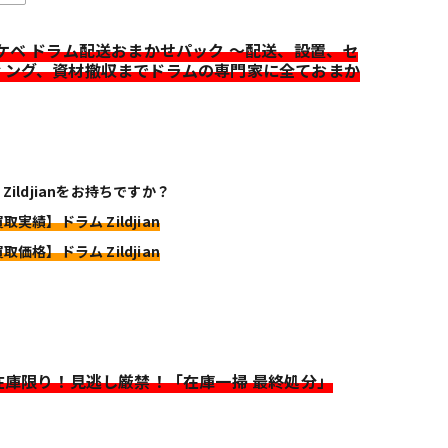
イケベ ドラム配送おまかせパック ～配送、設置、セ
ィング、資材撤収までドラムの専門家に全ておまか
Zildjianをお持ちですか？
取実績】ドラム Zildjian
取価格】ドラム Zildjian
>在庫限り！見逃し厳禁！「在庫一掃 最終処分」