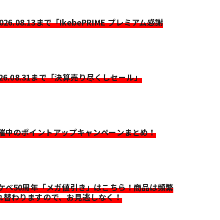
2026.08.13まで「IkebePRIME プレミアム感謝
026.08.31まで「決算売り尽くしセール」
開催中のポイントアップキャンペーンまとめ！
イケベ50周年「メガ値引き」はこちら！商品は頻繁
れ替わりますので、お見逃しなく！