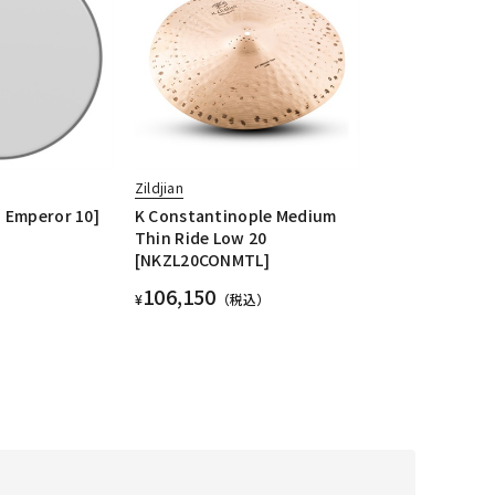
Zildjian
 Emperor 10]
K Constantinople Medium
Thin Ride Low 20
[NKZL20CONMTL]
106,150
¥
（税込）