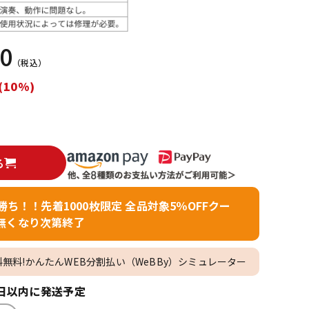
配信/ライブ
楽器アクセサ
機器
リ
00
（税込）
(10%)
る
者勝ち！！先着1000枚限定 全品対象5％OFFクー
無くなり次第終了
料無料!かんたんWEB分割払い（WeBBy）シミュレーター
日以内に発送予定