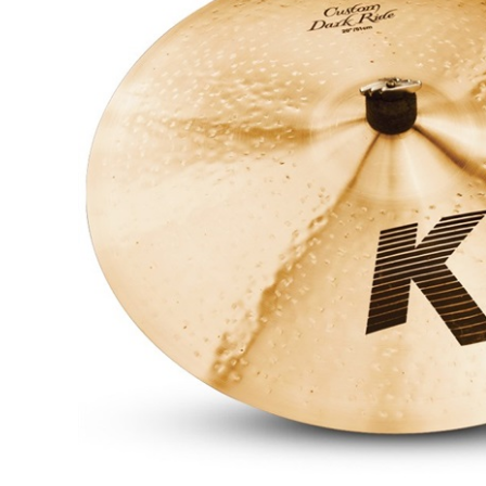
DJ機器
DTM
中古
ヴィンテー