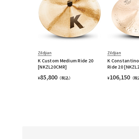
Zildjian
Zildjian
K Custom Medium Ride 20
K Constantin
[NKZL20CMR]
Ride 20 [NKZ
85,800
106,150
¥
（税込）
¥
（税