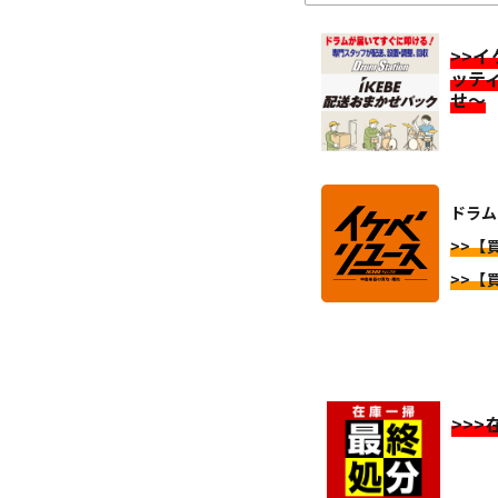
>>
ッテ
せ～
ドラム 
>>【買
>>【買
>>