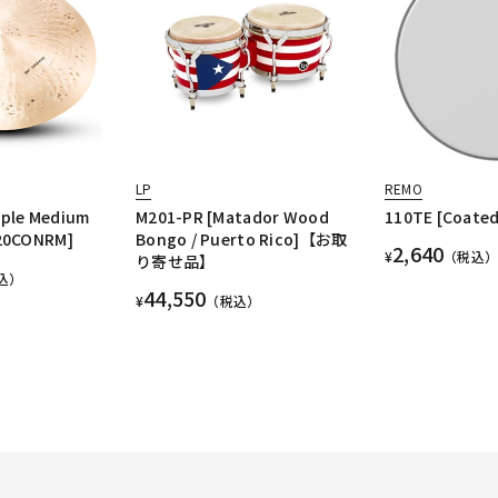
LP
REMO
ople Medium
M201-PR [Matador Wood
110TE [Coated
L20CONRM]
Bongo / Puerto Rico]【お取
2,640
¥
（税込）
り寄せ品】
込）
44,550
¥
（税込）