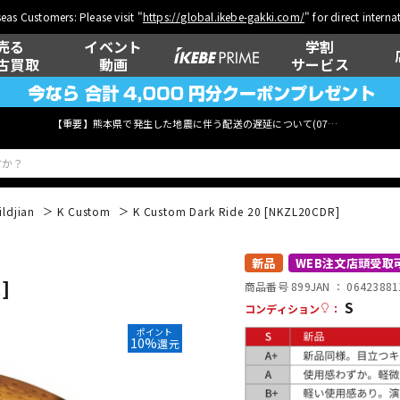
eas Customers: Please visit "
https://global.ikebe-gakki.com/
" for direct intern
売る
イベント
学割
古買取
動画
サービス
【重要】熊本県で発生した地震に伴う配送の遅延について(
07月29日
更新)
ildjian
K Custom
K Custom Dark Ride 20 [NKZL20CDR]
ベース
ウクレレ
新品
WEB注文店頭受取
]
商品番号 899
JAN ：
06423881
S
コンディション
：
ポイント
管楽器
その他楽器
10%
還元