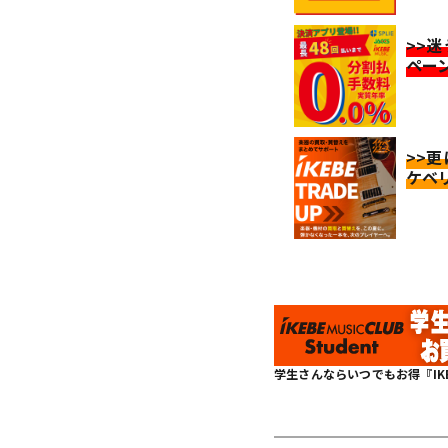
>>
ペー
>>
ケベ
学生さんならいつでもお得『IKEBE 