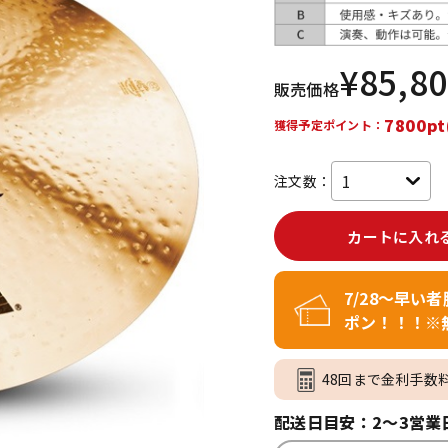
DTM オンラ
レコーディン
イン納品
グ機器
¥
85,8
販売価格
ジ
7800pt
獲得予定ポイント：
注文数：
カートに入れ
7/28～早い
ポン！！！※
48回まで金利手数
配送日目安：2～3営業