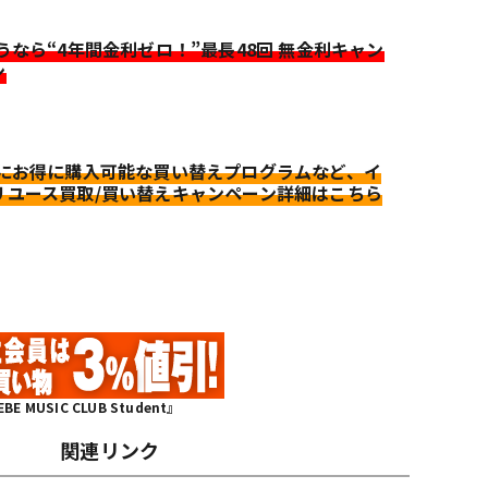
迷うなら“4年間金利ゼロ！”最長48回 無金利キャン
ン
更にお得に購入可能な買い替えプログラムなど、イ
リユース買取/買い替えキャンペーン詳細はこちら
MUSIC CLUB Student』
関連リンク