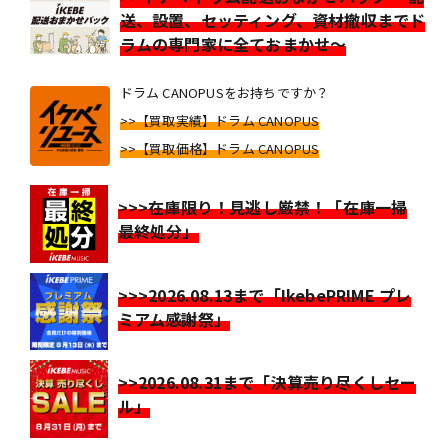
送、設置、セッティング、資材撤収までド
ラムの専門家に全ておまかせ～
ドラム CANOPUSをお持ちですか？
>>【買取実績】ドラム CANOPUS
>>【買取価格】ドラム CANOPUS
>>>在庫限り！見逃し厳禁！「在庫一掃
最終処分」
>>>2026.08.13まで「IkebePRIME プレ
ミアム感謝祭」
>>2026.08.31まで「決算売り尽くしセー
ル」