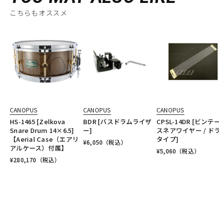
こちらもオススメ
CANOPUS
CANOPUS
CANOPUS
HS-1465 [Zelkova
BDR [バスドラムライザ
CPSL-14DR [ビンテ
Snare Drum 14×6.5]
ー]
スネアワイヤー / ド
【Aerial Case（エアリ
タイプ]
¥
6,050
（税込）
アルケース）付属】
¥
5,060
（税込）
¥
280,170
（税込）