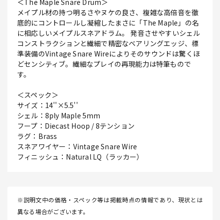
＜The Maple Snare Drum＞
メイプル材の持つ明るさやヌケの良さ、複雑な高倍音を徹
底的にコントロールし凝縮したまさに「The Maple」の名
に相応しいメイプルスネアドラム。 発音させやすいシェル
コンストラクションと繊細で精密なベアリングエッジ、標
準装備のVintage Snare Wireによりそのサウンドは驚くほ
どセンシティブ。繊細なプレイの再現能力は特筆もので
す。
＜スペック＞
サイズ：14''×5.5''
シェル：8ply Maple 5mm
フープ：Diecast Hoop / 8テンション
ラグ：Brass
スネアワイヤー：Vintage Snare Wire
フィニッシュ：Natural LQ（ラッカー）
※説明文中の価格・スペック等は掲載時点の情報であり、現状とは
異なる場合がございます。