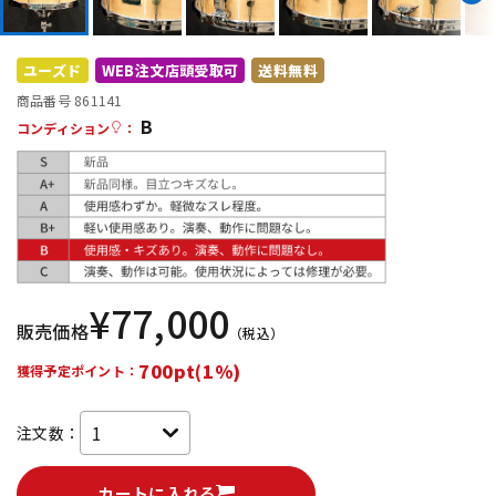
DTM オンライン納品
レコーディング機器
ユーズド
WEB注文店頭受取可
送料無料
配信/ライブ機器
楽器アクセサリ
商品番号 861141
B
コンディション
：
中古
ヴィンテージ
¥
77,000
販売価格
（税込）
700pt(1%)
獲得予定ポイント：
注文数：
カートに入れる