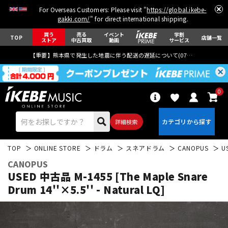
For Overseas Customers: Please visit "
https://global.ikebe-
gakki.com/
" for direct international shipping.
買う
売る
イベント
学割
TOP
店舗一覧
ストア
中古買取
動画
サービス
【重要】熊本県で発生した地震に伴う配送の遅延について(
07月29日
更新)
0
詳細検索
TOP
ONLINE STORE
ドラム
スネアドラム
CANOPUS
U
CANOPUS
USED 中古品 M-1455 [The Maple Snare
Drum 14''×5.5'' - Natural LQ]
エレキギター
アコギ/エレアコ