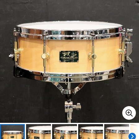
ベース
ウクレレ
ドラム
パーカッション
キーボード
電子ピアノ
管楽器
その他楽器
アンプ
エフェクター
DJ機器
DTM