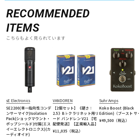
RECOMMENDED
ITEMS
こちらもよく見られています
sE Electronics
VANDOREN
Suhr Amps
SE2200(単一指向性コンデ
【2個セット】《硬さ：
Koko Boost (Black
ンサーマイク)Isolation
2.5》B♭クラリネット用リ
Edition)（ブースト 
Pack(ショックマウント・
ード バンドレン V21 【宅
¥
49,500
（税込）
ポップシールド)付属(エス
配便発送】【正規輸入品】
イーエレクトロニクス)(カ
¥
11,035
（税込）
ーディオイド)