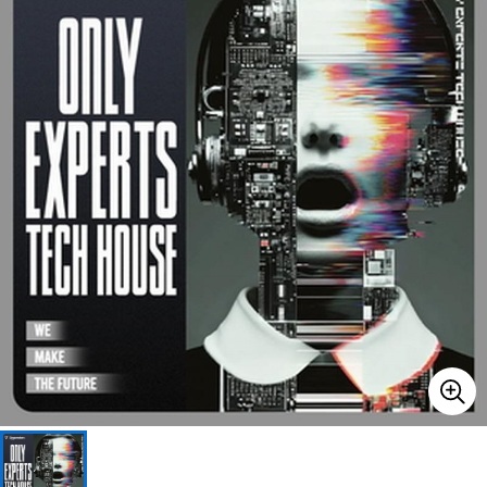
ドラム
パーカッション
キーボード
電子ピアノ
管楽器
その他楽器
アンプ
エフェクター
DJ機器
DTM
DTM オンライン納品
レコーディング機器