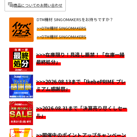
商品についてのお問い合わせ
DTM機材 SINGOMAKERSをお持ちですか？
>>DTM機材 SINGOMAKERS
>>DTM機材 SINGOMAKERS
>>>在庫限り！見逃し厳禁！「在庫一掃
最終処分」
>>>2026.08.13まで「IkebePRIME プレ
ミアム感謝祭」
>>2026.08.31まで「決算売り尽くしセー
ル」
>>開催中のポイントアップキャンペーン