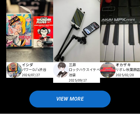
イシダ
三井
オカザキ
パワーDJ's渋谷
ロックハウスイケベ
リボレ秋葉原
2026/07/27
池袋
2025/02/20
2025/09/17
VIEW MORE