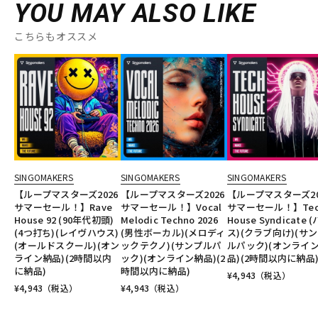
YOU MAY ALSO LIKE
こちらもオススメ
SINGOMAKERS
SINGOMAKERS
SINGOMAKERS
【ループマスターズ2026
【ループマスターズ2026
【ループマスターズ20
サマーセール！】Rave
サマーセール！】Vocal
サマーセール！】Tec
House 92 (90年代初頭)
Melodic Techno 2026
House Syndicate 
(4つ打ち)(レイヴハウス)
(男性ボーカル)(メロディ
ス)(クラブ向け)(サ
(オールドスクール)(オン
ックテクノ)(サンプルパ
ルパック)(オンライ
ライン納品)(2時間以内
ック)(オンライン納品)(2
品)(2時間以内に納品
に納品)
時間以内に納品)
¥
4,943
（税込）
¥
4,943
（税込）
¥
4,943
（税込）