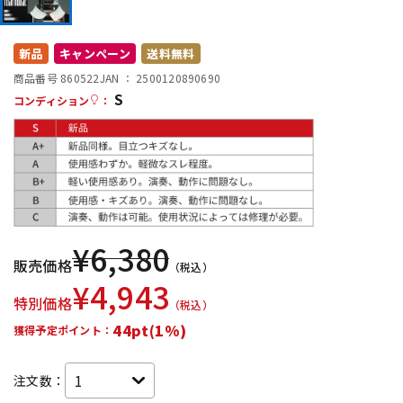
配信/ライブ機器
楽器アクセサリ
新品
キャンペーン
送料無料
商品番号 860522
JAN ：
2500120890690
中古
ヴィンテージ
S
コンディション
：
¥
6,380
販売価格
（税込）
¥
4,943
特別価格
（税込）
44pt(1%)
獲得予定ポイント：
注文数：