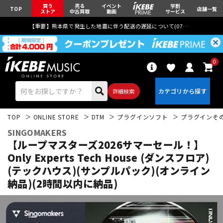
買う
売る
イベント
学割
TOP
店舗一覧
ストア
中古買取
動画
サービス
【重要】熊本県で発生した地震に伴う配送の遅延について(
07月29日
更新)
0
詳細検索
TOP
ONLINE STORE
DTM
プラグインソフト
プラグインそ
SINGOMAKERS
【ループマスターズ2026サマーセール！】
Only Experts Tech House (ダンスフロア)
(テックハウス)(サンプルパック)(オンライン
エレキギター
アコギ/エレアコ
納品)(2時間以内に納品)
ベース
ウクレレ