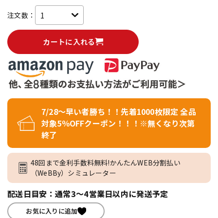
注文数：
カートに入れる
7/28～早い者勝ち！！先着1000枚限定 全品
対象5％OFFクーポン！！！※無くなり次第
終了
48回まで金利手数料無料!かんたんWEB分割払い
（WeBBy）シミュレーター
配送日目安：通常3～4営業日以内に発送予定
お気に入りに追加