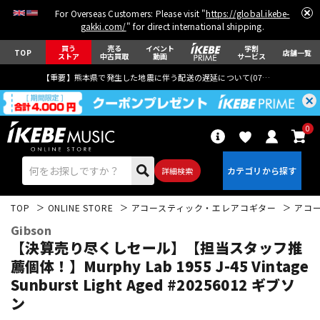
For Overseas Customers: Please visit "
https://global.ikebe-
gakki.com/
" for direct international shipping.
買う
売る
イベント
学割
TOP
店舗一覧
ストア
中古買取
動画
サービス
【重要】熊本県で発生した地震に伴う配送の遅延について(
07月29日
更新)
0
詳細検索
TOP
ONLINE STORE
アコースティック・エレアコギター
アコ
Gibson
【決算売り尽くしセール】【担当スタッフ推
薦個体！】Murphy Lab 1955 J-45 Vintage
Sunburst Light Aged #20256012 ギブソ
エレキギター
アコギ/エレアコ
ン