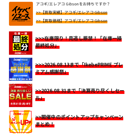
アコギ/エレアコ Gibsonをお持ちですか？
>>【買取実績】アコギ/エレアコ Gibson
>>【買取価格】アコギ/エレアコ Gibson
>>>在庫限り！見逃し厳禁！「在庫一掃
最終処分」
>>>2026.08.13まで「IkebePRIME プレ
ミアム感謝祭」
>>2026.08.31まで「決算売り尽くしセー
ル」
>>開催中のポイントアップキャンペーン
まとめ！