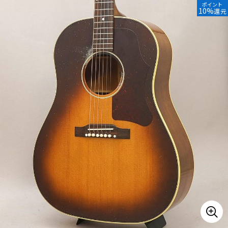
ポイント
10%
還元
ベース
ウクレレ
ドラム
パーカッション
キーボード
電子ピアノ
管楽器
その他楽器
アンプ
エフェクター
DJ機器
DTM