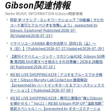
Gibson関連情報
Ikebe MUSIC INFORMATION Gibson関連情報
阿部 学 イケシブ・エレキワークショップ「中級編！サビの
コード進行とアルペジオを攻略しよう」 supported by
Gibson, Epiphone[
Published:2026-07-
30/
Updated:2026-07-23
]
イケベリユースAKIBA 夏の中古祭り【8月1日（土）～
9（日）】[
Published:2026-07-27/
Updated:2026-07-29
]
【週刊イケベミュージック・マガジン📖#16】Gibson SG特
集 第四回 SGの愛すべき弱点とその対策編！2026.6.26配信
分[
Published:2026-07-10
]
IKEBE LIVE SHOPPING #229｜アコギをブルースでかき鳴
らせ！Gibson Murphy Lab Collection 徹底解説
【presented by ハートマンギターズ & アコースティックス
テーション】[
Published:2026-07-09
]
IKEBE LIVE SHOPPING #228｜寒河江康隆の“俺にGibson
を弾かせろ！” Vol.11｜IKEBE Gibson POP UP “温故知新”
直前スペシャル！～【presented by ギターズステーショ