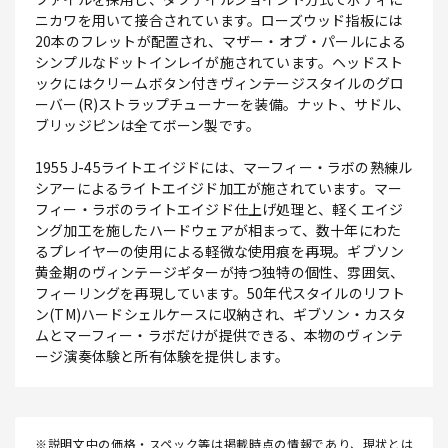
ニカワを用いて接合されています。ローズウッド指板には
20本のフレットが配置され、マザー・オブ・パールによる
シンプルなドットインレイが施されています。ヘッドスト
ックにはクリームボタン付きヴィンテージスタイルのグロ
ーバー(R)ストラップチューナーを装備。ナット、サドル、
ブリッジピンは全てボーン製です。
1955 J-45ライトエイジドには、マーフィー・ラボの熟練ル
シアーによるライトエイジド加工が施されています。マー
フィー・ラボのライトエイジド仕上げ処理と、軽くエイジ
ング加工を施したハードウェアが相まって、数十年にわた
るプレイヤーの使用による軽微な使用痕を再現。ギブソン
黄金期のヴィンテージギターが持つ独特の個性、雰囲気、
フィーリングを再現しています。50年代スタイルのリフト
ン(TM)ハードシェルケースに収納され、ギブソン・カスタ
ムとマーフィー・ラボだけが提供できる、本物のヴィンテ
ージ演奏体験と所有体験を提供します。
※説明文中の価格・スペック等は掲載時点の情報であり、現状とは