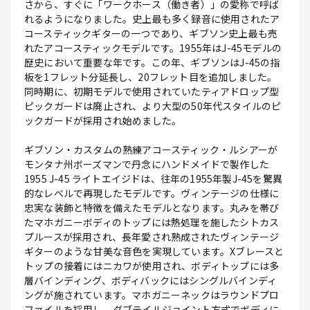
さから、すぐに「ワークホース（働き者）」の愛称で呼ば
れるようになりました。史上最も多く録音に使用されたア
コースティックギターの一つであり、ギブソン史上最も売
れたアコースティックモデルです。1955年はJ-45モデルの
歴史において重要な年です。この年、ギブソンはJ-45の指
板を1フレット分延長し、20フレット目を追加しました。
同時期に、初期モデルで使用されていたティアドロップ型
ピックガードは廃止され、より大型の50年代スタイルのピ
ックガードが採用され始めました。
ギブソン・カスタムの熟練アコースティック・ルシアーが
モンタナ州ボーズマンで丹念にハンドメイドで製作した
1955 J-45 ライトエイジドは、往年の1955年製J-45を驚異
的なレベルで再現したモデルです。ヴィンテージの仕様に
忠実な装飾と特徴を備えたモデルとなります。丸みを帯び
たマホガニーボディのトップには熱処理を施したシトカス
プルースが採用され、長年愛され熟成されたヴィンテージ
ギターのような甘美な音色を実現しています。Xブレースと
トップの接着にはニカワが使用され、ボディトップには多
層バインディング、ボディバックにはシングルバインディ
ングが施されています。マホガニーネックはラウンドプロ
ファイルを採用し、ダブテイルジョイント方式でボディに