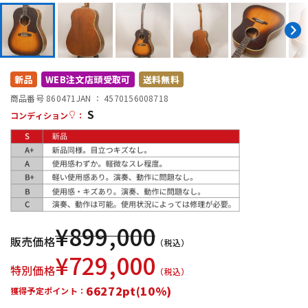
DTM オンライン納品
レコーディング機器
配信/ライブ機器
楽器アクセサリ
新品
WEB注文店頭受取可
送料無料
商品番号 860471
JAN ：
4570156008718
中古
ヴィンテージ
S
コンディション
：
¥
899,000
販売価格
（税込）
¥
729,000
特別価格
（税込）
66272pt(10%)
獲得予定ポイント：