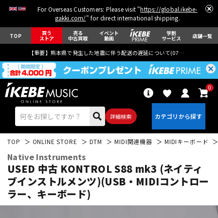
For Overseas Customers: Please visit "
https://global.ikebe-
gakki.com/
" for direct international shipping.
買う
売る
イベント
学割
TOP
店舗一覧
ストア
中古買取
動画
サービス
【重要】熊本県で発生した地震に伴う配送の遅延について(
07月29日
更新)
0
詳細検索
TOP
ONLINE STORE
DTM
MIDI関連機器
MIDIキーボード
Native Instruments
USED 中古 KONTROL S88 mk3 (ネイティ
ブインストルメンツ)(USB・MIDIコントロー
ラー、キーボード)
エレキギター
アコギ/エレアコ