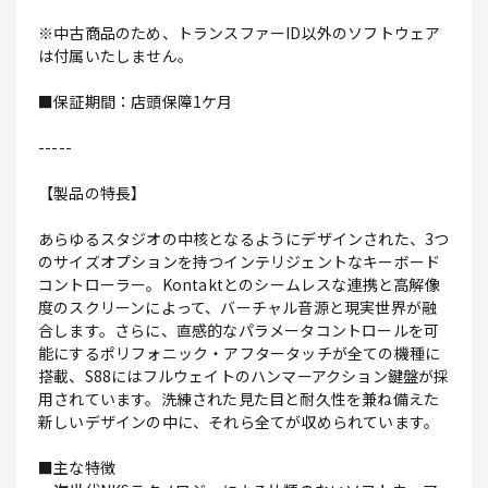
※中古商品のため、トランスファーID以外のソフトウェア
は付属いたしません。
■保証期間：店頭保障1ケ月
-----
【製品の特長】
あらゆるスタジオの中核となるようにデザインされた、3つ
のサイズオプションを持つインテリジェントなキーボード
コントローラー。Kontaktとのシームレスな連携と高解像
度のスクリーンによって、バーチャル音源と現実世界が融
合します。さらに、直感的なパラメータコントロールを可
能にするポリフォニック・アフタータッチが全ての機種に
搭載、S88にはフルウェイトのハンマーアクション鍵盤が採
用されています。洗練された見た目と耐久性を兼ね備えた
新しいデザインの中に、それら全てが収められています。
■主な特徴