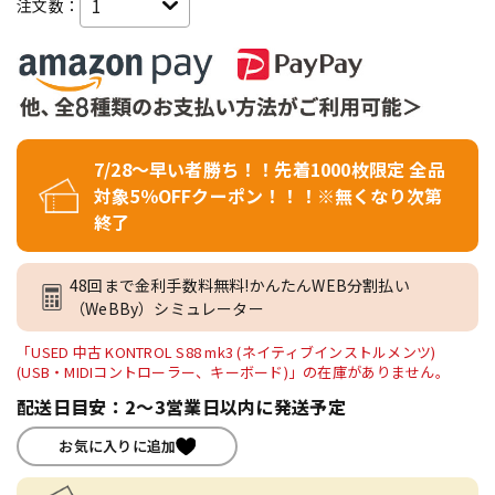
注文数：
7/28～早い者勝ち！！先着1000枚限定 全品
対象5％OFFクーポン！！！※無くなり次第
終了
48回まで金利手数料無料!かんたんWEB分割払い
（WeBBy）シミュレーター
「USED 中古 KONTROL S88 mk3 (ネイティブインストルメンツ)
(USB・MIDIコントローラー、キーボード)」の在庫がありません。
配送日目安：2～3営業日以内に発送予定
お気に入りに追加