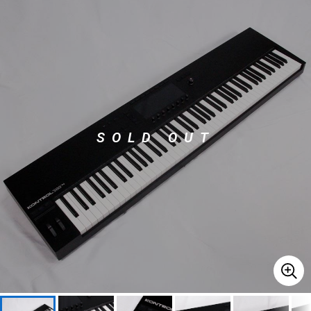
ベース
ウクレレ
ドラム
パーカッション
キーボード
電子ピアノ
SOLD OUT
管楽器
その他楽器
アンプ
エフェクター
DJ機器
DTM