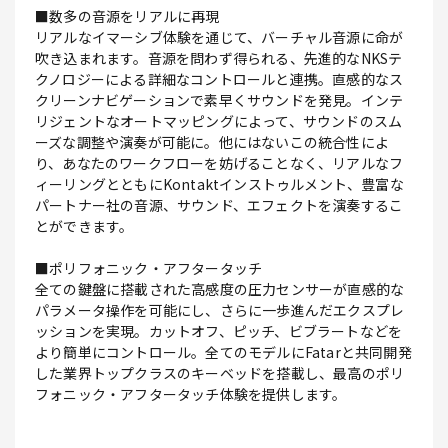
■数多の音源をリアルに再現
リアルなイマーシブ体験を通じて、バーチャル音源に命が
吹き込まれます。音源を問わず得られる、先進的なNKSテ
クノロジーによる詳細なコントロールと連携。直感的なス
クリーンナビゲーションで素早くサウンドを発見。インテ
リジェントなオートマッピングによって、サウンドのスム
ーズな調整や演奏が可能に。他にはないこの統合性によ
り、あなたのワークフローを妨げることなく、リアルなフ
ィーリングとともにKontaktインストゥルメント、豊富な
パートナー社の音源、サウンド、エフェクトを演奏するこ
とができます。
■ポリフォニック・アフタータッチ
全ての鍵盤に搭載された高感度の圧力センサーが直感的な
パラメータ操作を可能にし、さらに一歩進んだエクスプレ
ッションを実現。カットオフ、ピッチ、ビブラートなどを
より簡単にコントロール。全てのモデルにFatarと共同開発
した業界トップクラスのキーベッドを搭載し、最高のポリ
フォニック・アフタータッチ体験を提供します。