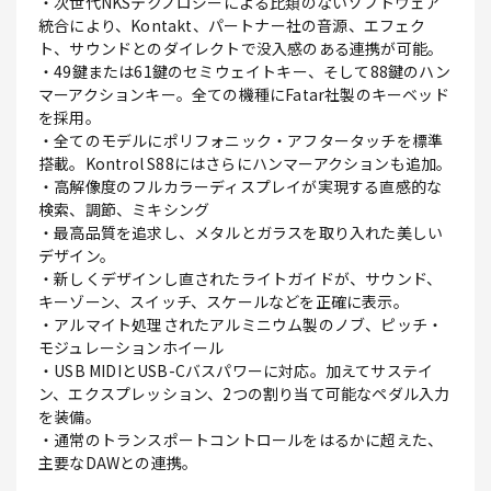
・次世代NKSテクノロジーによる比類のないソフトウェア
統合により、Kontakt、パートナー社の音源、エフェク
ト、サウンドとのダイレクトで没入感のある連携が可能。
・49鍵または61鍵のセミウェイトキー、そして88鍵のハン
マーアクションキー。全ての機種にFatar社製のキーベッド
を採用。
・全てのモデルにポリフォニック・アフタータッチを標準
搭載。Kontrol S88にはさらにハンマーアクションも追加。
・高解像度のフルカラーディスプレイが実現する直感的な
検索、調節、ミキシング
・最高品質を追求し、メタルとガラスを取り入れた美しい
デザイン。
・新しくデザインし直されたライトガイドが、サウンド、
キーゾーン、スイッチ、スケールなどを正確に表示。
・アルマイト処理されたアルミニウム製のノブ、ピッチ・
モジュレーションホイール
・USB MIDIとUSB-Cバスパワーに対応。加えてサステイ
ン、エクスプレッション、2つの割り当て可能なペダル入力
を装備。
・通常のトランスポートコントロールをはるかに超えた、
主要なDAWとの連携。