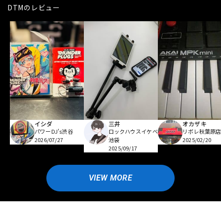
DTMのレビュー
イシダ
三井
オカザキ
パワーDJ's渋谷
ロックハウスイケベ
リボレ秋葉原
2026/07/27
池袋
2025/02/20
2025/09/17
VIEW MORE