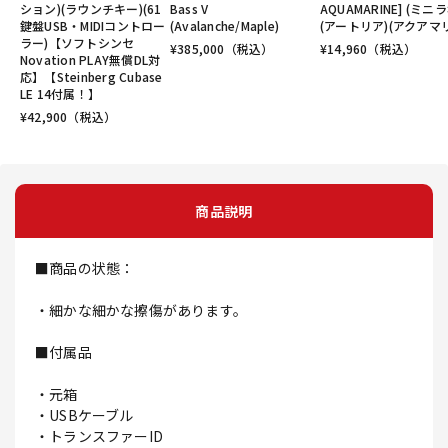
ション)(ラウンチキー)(61
Bass V
AQUAMARINE] (ミニラ
鍵盤USB・MIDIコントロー
(Avalanche/Maple)
(アートリア)(アクアマ
ラー)【ソフトシンセ
¥
385,000
（税込）
¥
14,960
（税込）
Novation PLAY無償DL対
応】【Steinberg Cubase
LE 14付属！】
¥
42,900
（税込）
商品説明
■商品の状態：
・細かな細かな擦傷があります。
■付属品
・元箱
・USBケーブル
・トランスファーID