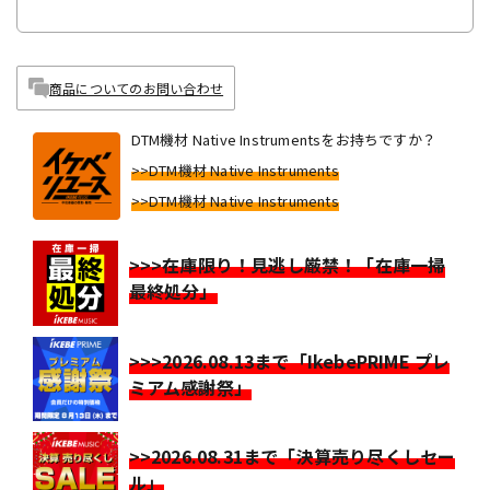
商品についてのお問い合わせ
DTM機材 Native Instrumentsをお持ちですか？
>>DTM機材 Native Instruments
>>DTM機材 Native Instruments
>>>在庫限り！見逃し厳禁！「在庫一掃
最終処分」
>>>2026.08.13まで「IkebePRIME プレ
ミアム感謝祭」
>>2026.08.31まで「決算売り尽くしセー
ル」