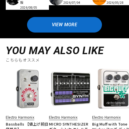
阪
2026/07/04
2026/05/28
2026/08/05
VIEW MORE
YOU MAY ALSO LIKE
こちらもオススメ
Electro Harmonix
Electro Harmonix
Electro Harmonix
Bassballs 【値上げ前旧
MICRO SYNTHESIZER
Big Muff with Tone