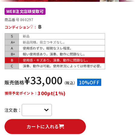
DTM オンライン納品
レコーディング機器
WEB注文店頭受取可
商品番号 860297
B
配信/ライブ機器
楽器アクセサリ
コンディション
：
中古
ヴィンテージ
¥
33,000
販売価格
10%OFF
（税込）
300pt(1%)
獲得予定ポイント：
注文数：
カートに入れる