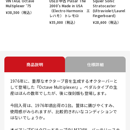
VINTAGE Octave
USED 中古 Pulsar The
Squier Sonic
Multiplexer '75
2000's Made in USA
Stratocaster
（Electro Harmonix エ
(Ultraviolet/Laurel
¥
38,500
（税込）
レハモ） トレモロ
Fingerboard)
¥
35,000
（税込）
¥
28,600
（税込）
商品説明
仕様詳細
1976年に、重厚なオクターブ音を生成するオクターバーと
して登場した『Octave Multiplexer』。ペダルタイプの生
産はほんの数年でしたが、後に復刻版も登場します。
今回入荷は、1976年頃出荷の1台。筐体に錆びやくすみ、
使用感がみられますが、比較的きれいなコンディションで
はないでしょうか。
オペアンプICはクワッドチップのLM324N、バッテリースナ