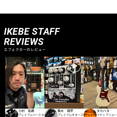
IKEBE STAFF
REVIEWS
エフェクターのレビュー
小村 拓摩
黒木 翔平
タカハタ
プレミアムベース大
プレミアムギターズ
イケシブリユー