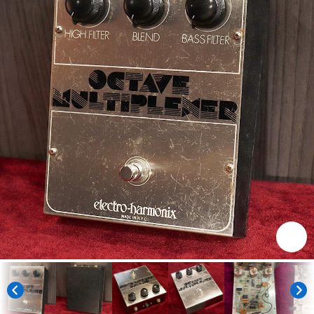
ベース
ウクレレ
ドラム
パーカッション
キーボード
電子ピアノ
管楽器
その他楽器
アンプ
エフェクター
DJ機器
DTM