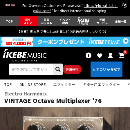
For Overseas Customers: Please visit "
https://global.ikebe-
gakki.com/
" for direct international shipping.
買う
売る
イベント
学割
TOP
店舗一覧
ストア
中古買取
動画
サービス
【重要】熊本県で発生した地震に伴う配送の遅延について(
07月29日
更新)
0
詳細検索
TOP
ONLINE STORE
エフェクター
ギター用エフェクター
Electro Harmonix
VINTAGE Octave Multiplexer '76
エレキギター
アコギ/エレアコ