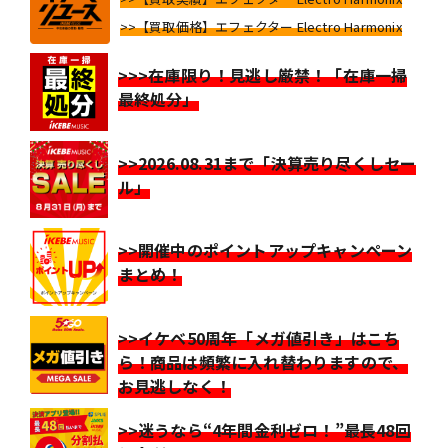
>>【買取価格】エフェクター Electro Harmonix
>>>在庫限り！見逃し厳禁！「在庫一掃
最終処分」
>>2026.08.31まで「決算売り尽くしセー
ル」
>>開催中のポイントアップキャンペーン
まとめ！
>>イケベ50周年「メガ値引き」はこち
ら！商品は頻繁に入れ替わりますので、
お見逃しなく！
>>迷うなら“4年間金利ゼロ！”最長48回