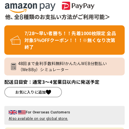
7/28～早い者勝ち！！先着1000枚限定 全品
対象5％OFFクーポン！！！※無くなり次第
終了
48回まで金利手数料無料!かんたんWEB分割払い
（WeBBy）シミュレーター
配送日目安：通常3～4営業日以内に発送予定
お気に入りに追加
For Overseas Customers
Also available on our global store.