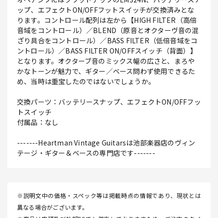
ップ、エフェクトON/OFFフットスイッチが交換済みとな
ります。コントロール配列は左から【HIGH FILTER（高倍
音域をコントロール）／BLEND（原音とオクターヴ音の混
ざり具合をコントロール）／BASS FILTER（低倍音域をコ
ントロール）／BASS FILTER ON/OFFスイッチ（背面）】
となります。オクターブ音のミックス幅の広さと、まろや
かなトーンが魅力で、ギター／ベース問わず使用できるた
め、当時は重宝したのではないでしょうか。
交換パーツ：バッテリースナップ、エフェクトON/OFFフッ
トスイッチ
付属品：なし
-------Heartman Vintage Guitarsは池部楽器店のヴィン
テージ・ギター＆ベースの専門店です-------
※説明文中の価格・スペック等は掲載時点の情報であり、現状とは
異なる場合がございます。