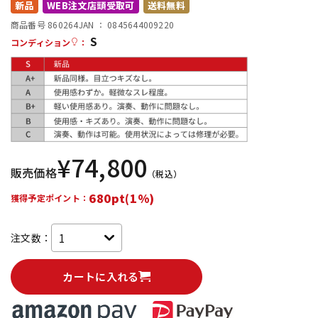
新品
WEB注文店頭受取可
送料無料
配信/ライブ機器
楽器アクセサリ
商品番号 860264
JAN ：
0845644009220
S
コンディション
：
中古
ヴィンテージ
¥
74,800
販売価格
（税込）
680pt(1%)
獲得予定ポイント：
注文数：
カートに入れる