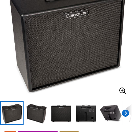
ドラム
パーカッション
キーボード
電子ピアノ
管楽器
その他楽器
アンプ
エフェクター
DJ機器
DTM
DTM オンライン納品
レコーディング機器