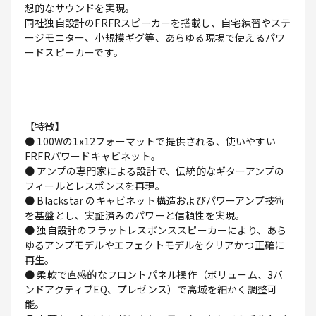
想的なサウンドを実現。
同社独自設計のFRFRスピーカーを搭載し、自宅練習やステ
ージモニター、小規模ギグ等、あらゆる現場で使えるパワ
ードスピーカーです。
【特徴】
● 100Wの1x12フォーマットで提供される、使いやすい
FRFRパワードキャビネット。
● アンプの専門家による設計で、伝統的なギターアンプの
フィールとレスポンスを再現。
● Blackstar のキャビネット構造およびパワーアンプ技術
を基盤とし、実証済みのパワーと信頼性を実現。
● 独自設計のフラットレスポンススピーカーにより、あら
ゆるアンプモデルやエフェクトモデルをクリアかつ正確に
再生。
● 柔軟で直感的なフロントパネル操作（ボリューム、3バ
ンドアクティブEQ、プレゼンス）で高域を細かく調整可
能。