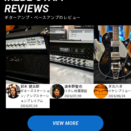
REVIEWS
ギターアンプ・ベースアンプのレビュー
鈴木 健太郎
波多野聖也
タカハタ
ギターズステーショ
リボレ秋葉原店
イケシブリユー
ン / アンプステーシ
2026/07/09
2026/06/24
ョンプレミアム
2026/07/24
VIEW MORE