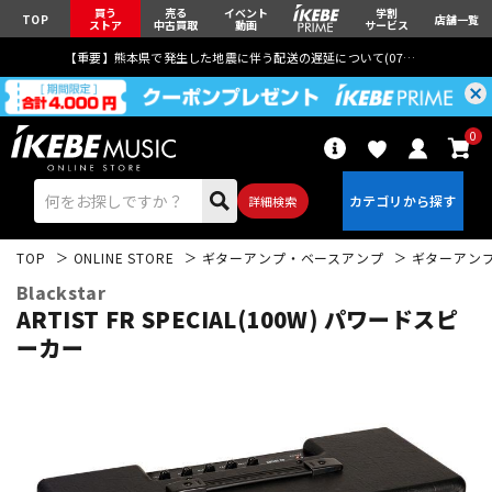
買う
売る
イベント
学割
TOP
店舗一覧
ストア
中古買取
動画
サービス
【重要】熊本県で発生した地震に伴う配送の遅延について(
07月29日
更新)
0
詳細検索
TOP
ONLINE STORE
ギターアンプ・ベースアンプ
ギターアン
Blackstar
ARTIST FR SPECIAL(100W) パワードスピ
ーカー
エレキギター
アコギ/エレアコ
ベース
ウクレレ