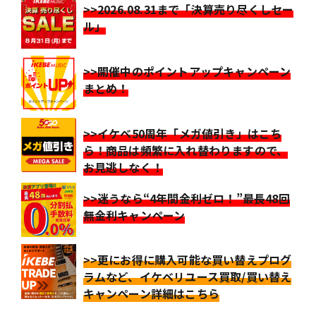
>>2026.08.31まで「決算売り尽くしセー
ル」
>>開催中のポイントアップキャンペーン
まとめ！
>>イケベ50周年「メガ値引き」はこち
ら！商品は頻繁に入れ替わりますので、
お見逃しなく！
>>迷うなら“4年間金利ゼロ！”最長48回
無金利キャンペーン
>>更にお得に購入可能な買い替えプログ
ラムなど、イケベリユース買取/買い替え
キャンペーン詳細はこちら