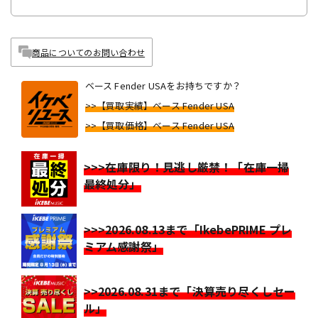
商品についてのお問い合わせ
ベース Fender USAをお持ちですか？
>>【買取実績】ベース Fender USA
>>【買取価格】ベース Fender USA
>>>在庫限り！見逃し厳禁！「在庫一掃
最終処分」
>>>2026.08.13まで「IkebePRIME プレ
ミアム感謝祭」
>>2026.08.31まで「決算売り尽くしセー
ル」