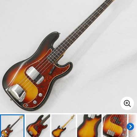
ベース
ウクレレ
ドラム
パーカッション
キーボード
電子ピアノ
管楽器
その他楽器
アンプ
エフェクター
DJ機器
DTM