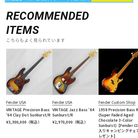
RECOMMENDED
ITEMS
こちらもよく見られています
Fender USA
Fender USA
Fender Custom Shop
VINTAGE Precision Bass
VINTAGE Jazz Bass '64
1958 Precision Bass R
'64 Clay Dot Sunburst/R
Sunburst/R
(Super Faded Aged
Chocolate 3-Color
¥
3,300,000
（税込）
¥
2,970,000
（税込）
Sunburst)【Fender 
入りキャンピングチェ
レゼント】