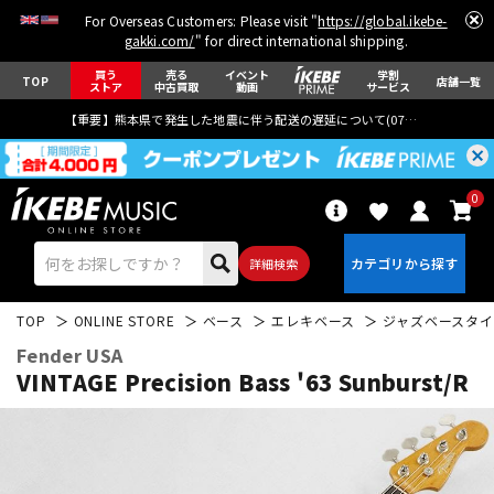
For Overseas Customers: Please visit "
https://global.ikebe-
gakki.com/
" for direct international shipping.
買う
売る
イベント
学割
TOP
店舗一覧
ストア
中古買取
動画
サービス
【重要】熊本県で発生した地震に伴う配送の遅延について(
07月29日
更新)
0
詳細検索
TOP
ONLINE STORE
ベース
エレキベース
ジャズベースタイ
Fender USA
VINTAGE Precision Bass '63 Sunburst/R
エレキギター
アコギ/エレアコ