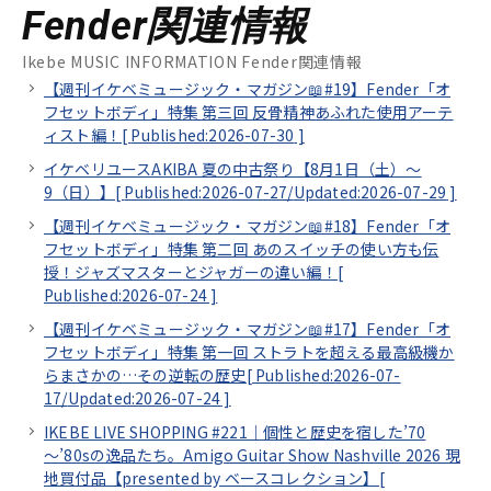
Fender関連情報
Ikebe MUSIC INFORMATION Fender関連情報
【週刊イケベミュージック・マガジン📖#19】Fender「オ
フセットボディ」特集 第三回 反骨精神あふれた使用アーテ
ィスト編！[
Published:2026-07-30
]
イケベリユースAKIBA 夏の中古祭り【8月1日（土）～
9（日）】[
Published:2026-07-27/
Updated:2026-07-29
]
【週刊イケベミュージック・マガジン📖#18】Fender「オ
フセットボディ」特集 第二回 あのスイッチの使い方も伝
授！ジャズマスターとジャガーの違い編！[
Published:2026-07-24
]
【週刊イケベミュージック・マガジン📖#17】Fender「オ
フセットボディ」特集 第一回 ストラトを超える最高級機か
らまさかの…その逆転の歴史[
Published:2026-07-
17/
Updated:2026-07-24
]
IKEBE LIVE SHOPPING #221｜個性と歴史を宿した’70
～’80sの逸品たち。Amigo Guitar Show Nashville 2026 現
地買付品【presented by ベースコレクション】[