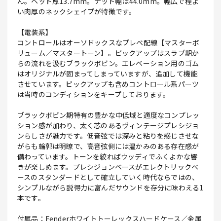
ん。ヘッド厚13.7mm。ナット幅は44.0mm。幅広で程よ
い肉厚のネックシェイプが特徴です。
【電装系】
コントロールはオーソドックスなプレベ配線【マスターボ
リューム／マスタートーン】。ピックアップはスラブ期か
らの流れを汲むブラックボビン。エレベーション用のゴム
はオリジナルが固まってしまっていますが、追加して機能
させています。ピックアップも含めコントロール系パーツ
は当時のコンディションをキープしております。
ブラックボビン期特有の豊かな中低域と適度なコンプレッ
ション感が加わり、太く芯のあるヴィンテージプレシジョ
ンらしさが魅力です。低音弦では深みと粘りを感じさせな
がらも輪郭は明瞭で、高音弦側には温かみのある存在感が
備わっています。トーンを絞ればウッディでふくよかな響
きが楽しめます。プレシジョンベースがエレクトリックベ
ースのスタンダードとして確立していく時代ならではの、
シンプルながら説得力に富んだサウンドを存分に味わえる1
本です。
付属品：Fenderホワイトトーレックスハードケース／金属