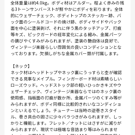
全体重量は約4.0kg。ボディ材はアルダー。程よく赤みの残
る3トーンサンバーストが鮮やかにボディを彩ります。全体
的にウェザーチェック、ボディトップのステッカー跡、バ
ック面のシールドコードの焼け跡、ボディサイドやバック
面を中心に塗装剥げ、それに伴う黒のタッチアップ、打痕
等キズ、ピックガードの経年変化による縮み、金属パーツ
の錆びやくすみがみられますが、塗装の艶自体は良好で、
ヴィンテージ楽器らしい雰囲気の良いコンディションとな
っております。欠損しがちな金属カバー類が付属します。
【ネック】
ネック材はヘッドトップやネック裏にうっすらと杢が確認
できる見事なメイプル。フィンガーボード材は素晴らしい
ローズウッド。ヘッドストック部の軽いひっかきキズやウ
ェザーチェック、ヴィンテージ楽器ならではのネック裏の
使用感、指板面の打痕が数か所、金属パーツのくすみ等が
みられますが、ボディ同様に比較的きれいなコンディショ
ンといえるでしょう。チューナーは当時の逆巻きスタイ
ル、巻き具合の固さに少々バラつきがみられますが、しっ
かりと機能します。フレット／ナットにはさすがに減りが
みられますが、現状では極端な音詰まり等はみられませ