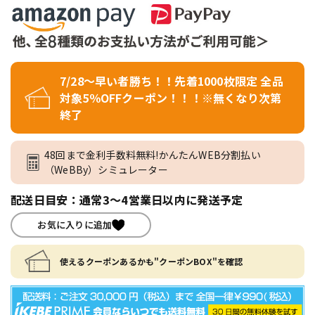
7/28～早い者勝ち！！先着1000枚限定 全品
対象5％OFFクーポン！！！※無くなり次第
終了
48回まで金利手数料無料!かんたんWEB分割払い
（WeBBy）シミュレーター
配送日目安：通常3～4営業日以内に発送予定
お気に入りに追加
使えるクーポンあるかも"クーポンBOX"を確認