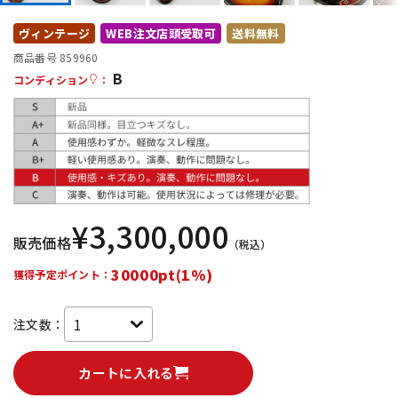
DTM オンライン納品
レコーディング機器
ヴィンテージ
WEB注文店頭受取可
送料無料
商品番号 859960
B
配信/ライブ機器
楽器アクセサリ
コンディション
：
中古
ヴィンテージ
¥
3,300,000
販売価格
（税込）
30000pt(1%)
獲得予定ポイント：
注文数：
カートに入れる