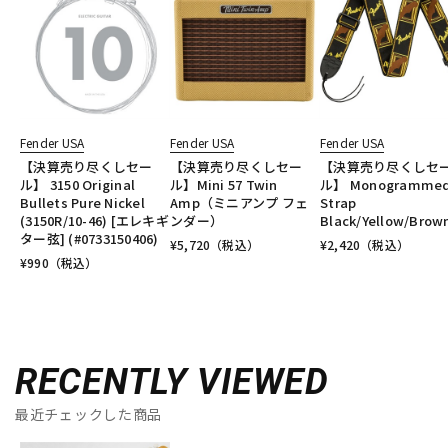
Fender USA
Fender USA
Fender USA
【決算売り尽くしセー
【決算売り尽くしセー
【決算売り尽くしセ
ル】 3150 Original
ル】Mini 57 Twin
ル】 Monogramme
Bullets Pure Nickel
Amp（ミニアンプ フェ
Strap
(3150R/10-46) [エレキギ
ンダー）
Black/Yellow/Brow
ター弦] (#0733150406)
¥
5,720
（税込）
¥
2,420
（税込）
¥
990
（税込）
RECENTLY VIEWED
最近チェックした商品