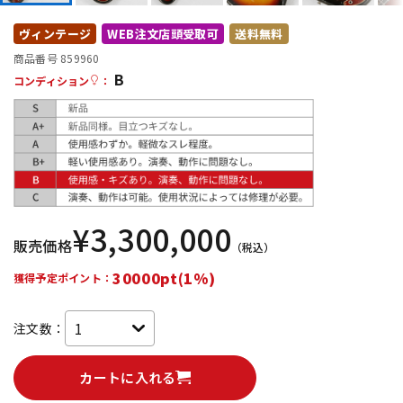
DTM オンライン納品
レコーディング機器
ヴィンテージ
WEB注文店頭受取可
送料無料
商品番号 859960
B
配信/ライブ機器
楽器アクセサリ
コンディション
：
中古
ヴィンテージ
¥
3,300,000
販売価格
（税込）
30000pt(1%)
獲得予定ポイント：
注文数：
カートに入れる