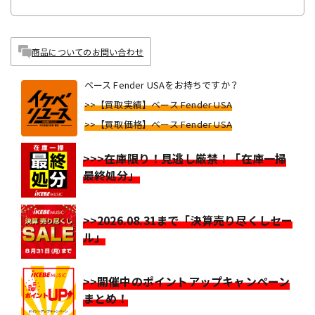
商品についてのお問い合わせ
ベース Fender USAをお持ちですか？
>>【買取実績】ベース Fender USA
>>【買取価格】ベース Fender USA
>>>在庫限り！見逃し厳禁！「在庫一掃
最終処分」
>>2026.08.31まで「決算売り尽くしセー
ル」
>>開催中のポイントアップキャンペーン
まとめ！