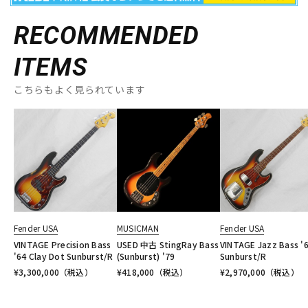
RECOMMENDED
ITEMS
こちらもよく見られています
Fender USA
MUSICMAN
Fender USA
VINTAGE Precision Bass
USED 中古 StingRay Bass
VINTAGE Jazz Bass '
'64 Clay Dot Sunburst/R
(Sunburst) '79
Sunburst/R
¥
3,300,000
（税込）
¥
418,000
（税込）
¥
2,970,000
（税込）