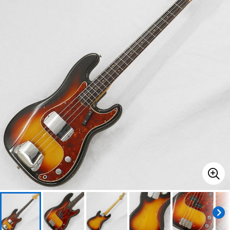
ベース
ウクレレ
ドラム
パーカッション
キーボード
電子ピアノ
管楽器
その他楽器
アンプ
エフェクター
DJ機器
DTM