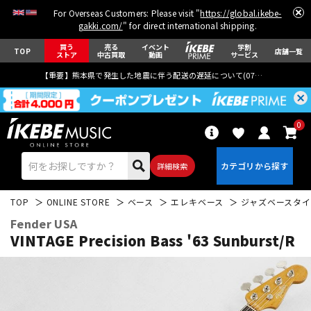
For Overseas Customers: Please visit "
https://global.ikebe-
gakki.com/
" for direct international shipping.
買う
売る
イベント
学割
TOP
店舗一覧
ストア
中古買取
動画
サービス
【重要】熊本県で発生した地震に伴う配送の遅延について(
07月29日
更新)
0
詳細検索
TOP
ONLINE STORE
ベース
エレキベース
ジャズベースタイ
Fender USA
VINTAGE Precision Bass '63 Sunburst/R
エレキギター
アコギ/エレアコ