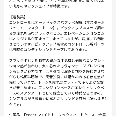
ん。ヘッド厚13.7mm。ナット幅は44.0mm。幅広で程よ
い肉厚のネックシェイプが特徴です。
【電装系】
コントロールはオーソドックスなプレベ配線【マスターボ
リューム／マスタートーン】。ピックアップはスラブ期か
らの流れを汲むブラックボビン。エレベーション用のゴム
はオリジナルが固まってしまっていますが、追加して機能
させています。ピックアップも含めコントロール系パーツ
は当時のコンディションをキープしております。
ブラックボビン期特有の豊かな中低域と適度なコンプレッ
ション感が加わり、太く芯のあるヴィンテージプレシジョ
ンらしさが魅力です。低音弦では深みと粘りを感じさせな
がらも輪郭は明瞭で、高音弦側には温かみのある存在感が
備わっています。トーンを絞ればウッディでふくよかな響
きが楽しめます。プレシジョンベースがエレクトリックベ
ースのスタンダードとして確立していく時代ならではの、
シンプルながら説得力に富んだサウンドを存分に味わえる1
本です。
付属品：Fenderホワイトトーレックスハードケース／金属