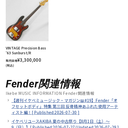
VINTAGE Precision Bass
'63 Sunburst/R
¥3,300,000
販売価格
(税込)
Fender関連情報
Ikebe MUSIC INFORMATION Fender関連情報
【週刊イケベミュージック・マガジン📖#19】Fender「オ
フセットボディ」特集 第三回 反骨精神あふれた使用アーテ
ィスト編！[
Published:2026-07-30
]
イケベリユースAKIBA 夏の中古祭り【8月1日（土）～
9（日）】[
Published:2026-07-27/
Updated:2026-07-29
]