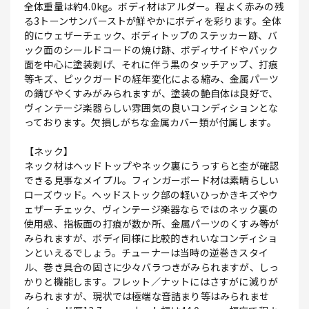
全体重量は約4.0kg。ボディ材はアルダー。程よく赤みの残
る3トーンサンバーストが鮮やかにボディを彩ります。全体
的にウェザーチェック、ボディトップのステッカー跡、バ
ック面のシールドコードの焼け跡、ボディサイドやバック
面を中心に塗装剥げ、それに伴う黒のタッチアップ、打痕
等キズ、ピックガードの経年変化による縮み、金属パーツ
の錆びやくすみがみられますが、塗装の艶自体は良好で、
ヴィンテージ楽器らしい雰囲気の良いコンディションとな
っております。欠損しがちな金属カバー類が付属します。
【ネック】
ネック材はヘッドトップやネック裏にうっすらと杢が確認
できる見事なメイプル。フィンガーボード材は素晴らしい
ローズウッド。ヘッドストック部の軽いひっかきキズやウ
ェザーチェック、ヴィンテージ楽器ならではのネック裏の
使用感、指板面の打痕が数か所、金属パーツのくすみ等が
みられますが、ボディ同様に比較的きれいなコンディショ
ンといえるでしょう。チューナーは当時の逆巻きスタイ
ル、巻き具合の固さに少々バラつきがみられますが、しっ
かりと機能します。フレット／ナットにはさすがに減りが
みられますが、現状では極端な音詰まり等はみられませ