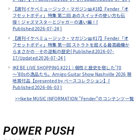
【週刊イケベミュージック・マガジン📖#18】Fender「オ
フセットボディ」特集 第二回 あのスイッチの使い方も伝
授！ジャズマスターとジャガーの違い編！[
Published:2026-07-24
]
【週刊イケベミュージック・マガジン📖#17】Fender「オ
フセットボディ」特集 第一回 ストラトを超える最高級機か
らまさかの…その逆転の歴史[
Published:2026-07-
17/
Updated:2026-07-24
]
IKEBE LIVE SHOPPING #221｜個性と歴史を宿した’70
～’80sの逸品たち。Amigo Guitar Show Nashville 2026 現
地買付品【presented by ベースコレクション】[
Published:2026-06-03
]
>>Ikebe MUSIC INFORMATION "Fender"のコンテンツ一覧
POWER PUSH