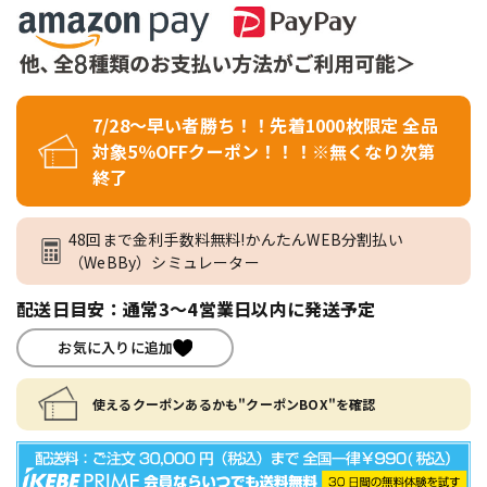
7/28～早い者勝ち！！先着1000枚限定 全品
対象5％OFFクーポン！！！※無くなり次第
終了
48回まで金利手数料無料!かんたんWEB分割払い
（WeBBy）シミュレーター
配送日目安：通常3～4営業日以内に発送予定
お気に入りに追加
使えるクーポンあるかも"クーポンBOX"を確認