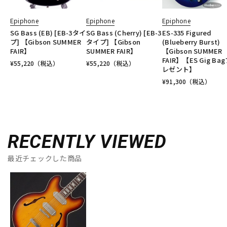
Epiphone
Epiphone
Epiphone
SG Bass (EB) [EB-3タイ
SG Bass (Cherry) [EB-3
ES-335 Figured
プ] 【Gibson SUMMER
タイプ] 【Gibson
(Blueberry Burst)
FAIR】
SUMMER FAIR】
【Gibson SUMMER
FAIR】【ES Gig Ba
¥
55,220
（税込）
¥
55,220
（税込）
レゼント】
¥
91,300
（税込）
RECENTLY VIEWED
最近チェックした商品