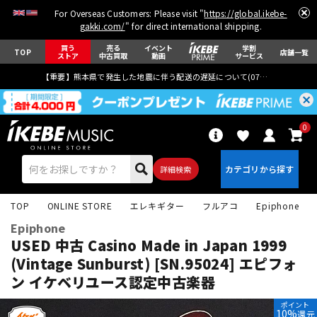
For Overseas Customers: Please visit "
https://global.ikebe-
gakki.com/
" for direct international shipping.
買う
売る
イベント
学割
TOP
店舗一覧
ストア
中古買取
動画
サービス
【重要】熊本県で発生した地震に伴う配送の遅延について(
07月29日
更新)
0
詳細検索
TOP
ONLINE STORE
エレキギター
フルアコ
Epiphone
Epiphone
USED 中古 Casino Made in Japan 1999
(Vintage Sunburst) [SN.95024] エピフォ
ン
イケベリユース認定中古楽器
エレキギター
アコギ/エレアコ
ポイント
10%
還元