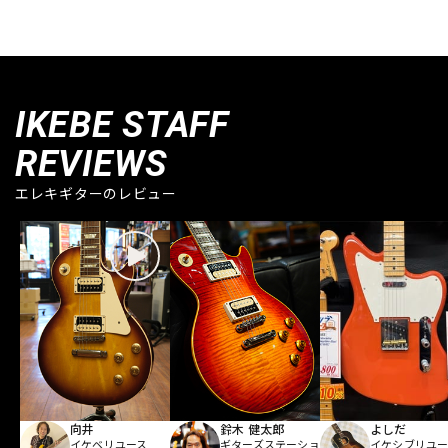
IKEBE STAFF
REVIEWS
エレキギターのレビュー
向井
鈴木 健太郎
よしだ
イケベリユース
ギターズステーショ
イケシブリユー