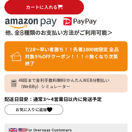
カートに入れる
7/28～早い者勝ち！！先着1000枚限定 全品
対象5％OFFクーポン！！！※無くなり次第
終了
48回まで金利手数料無料!かんたんWEB分割払い
（WeBBy）シミュレーター
配送日目安：通常3～4営業日以内に発送予定
お気に入りに追加
For Overseas Customers