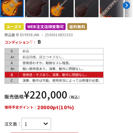
DTM オンライン納品
レコーディング機器
配信/ライブ機器
楽器アクセサリ
ユーズド
WEB注文店頭受取可
送料無料
商品番号 859958
JAN ：
2500010851503
B
コンディション
：
中古
ヴィンテージ
¥
220,000
販売価格
（税込）
20000pt(10%)
獲得予定ポイント：
注文数：