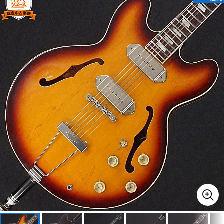
ベース
ウクレレ
ドラム
パーカッション
キーボード
電子ピアノ
管楽器
その他楽器
アンプ
エフェクター
DJ機器
DTM