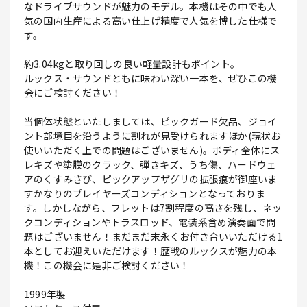
なドライブサウンドが魅力のモデル。本機はその中でも人
気の国内生産による高い仕上げ精度で人気を博した仕様で
す。
約3.04kgと取り回しの良い軽量設計もポイント。
ルックス・サウンドともに味わい深い一本を、ぜひこの機
会にご検討ください！
当個体状態といたしましては、ピックガード欠品、ジョイ
ント部境目を沿うように割れが見受けられますほか(現状お
使いいただく上での問題はございません)。ボディ全体にス
レキズや塗膜のクラック、弾きキズ、うち傷、ハードウェ
アのくすみさび、ピックアップザグリの拡張痕が御座いま
すかなりのプレイヤーズコンディションとなっておりま
す。しかしながら、フレットは7割程度の高さを残し、ネッ
クコンディションやトラスロッド、電装系含め演奏面で問
題はございません！まだまだ末永くお付き合いいただける1
本としてお迎えいただけます！歴戦のルックスが魅力の本
機！この機会に是非ご検討ください！
1999年製