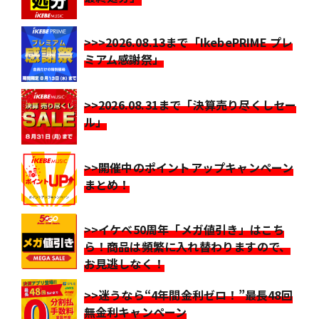
>>>2026.08.13まで「IkebePRIME プレ
ミアム感謝祭」
>>2026.08.31まで「決算売り尽くしセー
ル」
>>開催中のポイントアップキャンペーン
まとめ！
>>イケベ50周年「メガ値引き」はこち
ら！商品は頻繁に入れ替わりますので、
お見逃しなく！
>>迷うなら“4年間金利ゼロ！”最長48回
無金利キャンペーン