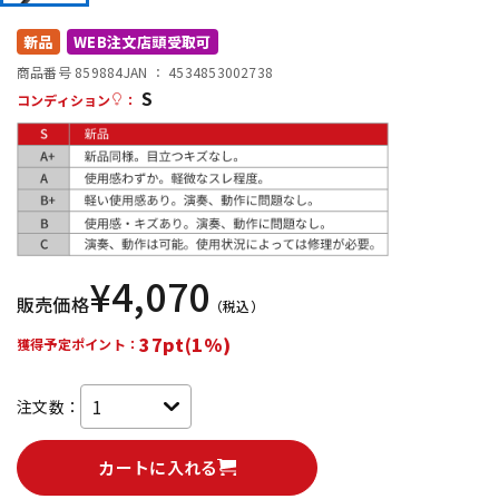
DTM オンライン納品
レコーディング機器
新品
WEB注文店頭受取可
商品番号 859884
JAN ：
4534853002738
S
配信/ライブ機器
楽器アクセサリ
コンディション
：
中古
ヴィンテージ
¥
4,070
販売価格
（税込）
37pt(1%)
獲得予定ポイント：
注文数：
カートに入れる