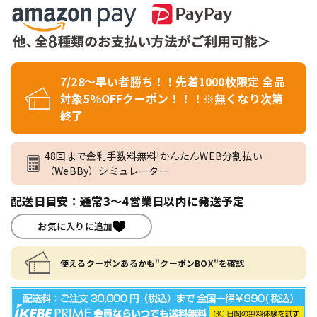
7/28～早い者勝ち！！先着1000枚限定 全品
対象5％OFFクーポン！！！※無くなり次第
終了
48回まで金利手数料無料!かんたんWEB分割払い
（WeBBy）シミュレーター
配送日目安：通常3～4営業日以内に発送予定
お気に入りに追加
使えるクーポンあるかも"クーポンBOX"を確認