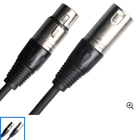
ベース
ウクレレ
ドラム
パーカッション
キーボード
電子ピアノ
管楽器
その他楽器
アンプ
エフェクター
DJ機器
DTM