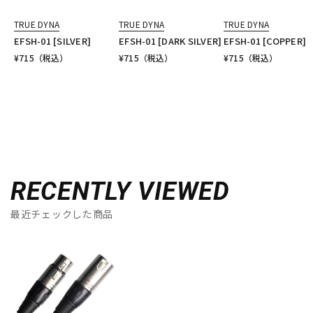
TRUE DYNA
TRUE DYNA
TRUE DYNA
EFSH-01 [SILVER]
EFSH-01 [DARK SILVER]
EFSH-01 [COPPER]
¥
715
（税込）
¥
715
（税込）
¥
715
（税込）
RECENTLY VIEWED
最近チェックした商品