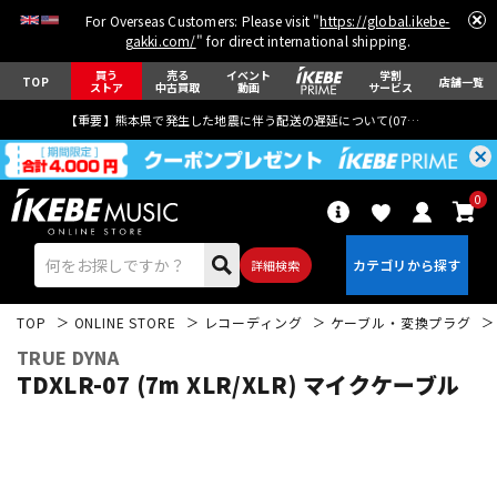
For Overseas Customers: Please visit "
https://global.ikebe-
gakki.com/
" for direct international shipping.
買う
売る
イベント
学割
TOP
店舗一覧
ストア
中古買取
動画
サービス
【重要】熊本県で発生した地震に伴う配送の遅延について(
07月29日
更新)
0
詳細検索
TOP
ONLINE STORE
レコーディング
ケーブル・変換プラグ
TRUE DYNA
TDXLR-07 (7m XLR/XLR) マイクケーブル
エレキギター
アコギ/エレアコ