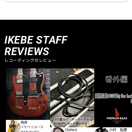
IKEBE STAFF
REVIEWS
レコーディングのレビュー
向井
イケベリユース
Chihirö
小村 拓摩
IKEBUKURO