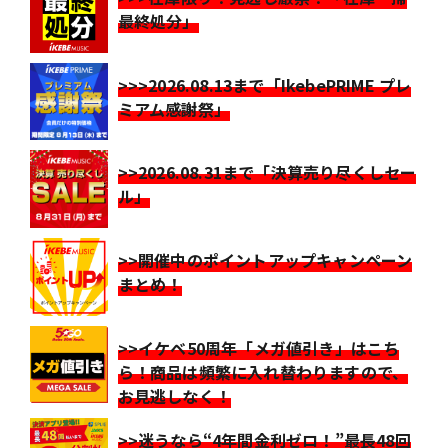
最終処分」
>>>2026.08.13まで「IkebePRIME プレ
ミアム感謝祭」
>>2026.08.31まで「決算売り尽くしセー
ル」
>>開催中のポイントアップキャンペーン
まとめ！
>>イケベ50周年「メガ値引き」はこち
ら！商品は頻繁に入れ替わりますので、
お見逃しなく！
>>迷うなら“4年間金利ゼロ！”最長48回