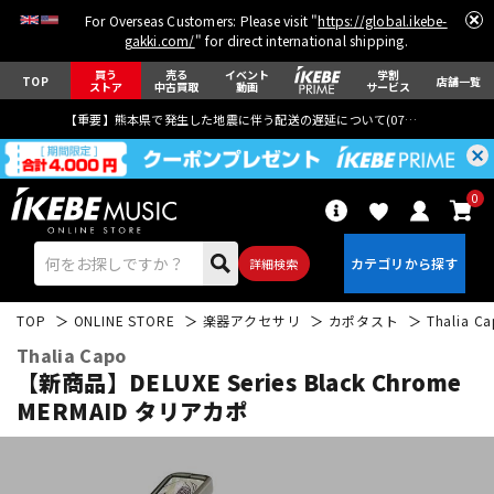
For Overseas Customers: Please visit "
https://global.ikebe-
gakki.com/
" for direct international shipping.
買う
売る
イベント
学割
TOP
店舗一覧
ストア
中古買取
動画
サービス
【重要】熊本県で発生した地震に伴う配送の遅延について(
07月29日
更新)
0
詳細検索
TOP
ONLINE STORE
楽器アクセサリ
カポタスト
Thalia C
Thalia Capo
【新商品】DELUXE Series Black Chrome
MERMAID タリアカポ
エレキギター
アコギ/エレアコ