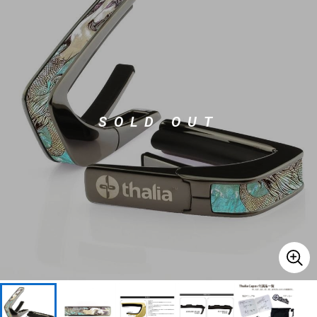
ベース
ウクレレ
ドラム
パーカッション
SOLD OUT
キーボード
電子ピアノ
管楽器
その他楽器
アンプ
エフェクター
DJ機器
DTM