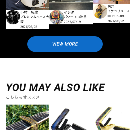
向井
イケベリユース
小村 拓摩
イシダ
IKEBUKURO
プレミアムベース大
パワーDJ's渋谷
2026/06/07
阪
2026/07/19
2026/08/02
VIEW MORE
YOU MAY ALSO LIKE
こちらもオススメ