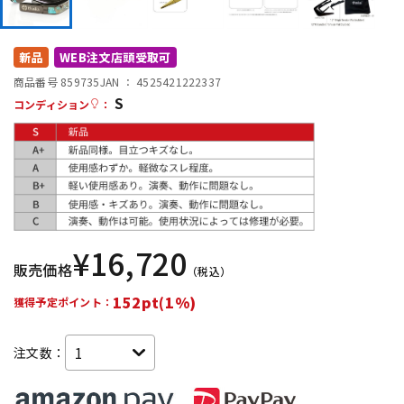
DTM オンライン納品
レコーディング機器
新品
WEB注文店頭受取可
配信/ライブ機器
楽器アクセサリ
商品番号 859735
JAN ：
4525421222337
S
コンディション
：
中古
ヴィンテージ
¥
16,720
販売価格
（税込）
152pt(1%)
獲得予定ポイント：
注文数：