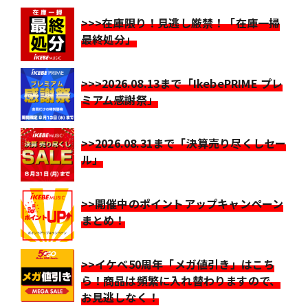
>>>在庫限り！見逃し厳禁！「在庫一掃
最終処分」
>>>2026.08.13まで「IkebePRIME プレ
ミアム感謝祭」
>>2026.08.31まで「決算売り尽くしセー
ル」
>>開催中のポイントアップキャンペーン
まとめ！
>>イケベ50周年「メガ値引き」はこち
ら！商品は頻繁に入れ替わりますので、
お見逃しなく！