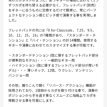
常のカポタストのように、使うギターの種類に合わせて1つ
ずつカポを持ち替える必要がなく、フレットパッド(別売)
をギターに合うものに交換するだけで簡単に、常にパーフ
ェクトなテンション感とピッチ感で演奏する事を実現しま
した。
フレットパッドのRには「0 for Classicals， 7.25， 9.5，
10， 12， 15， 16」の7種類があり、『スタンダード・テ
ンション』と『ハイ・テンション』の計14種類。使用する
ギターや演奏に合わせてカスタマイズする事が可能です。
・スタンダードテンション (弦に接するフレットパッド部分
が標準的なモデル)・・・ 一般的なギター用
・ハイテンション (弦に接するフレットパッド部分が厚いモ
デル)・・・ 薄いネック、12弦、ウクレレ、マンドリン、
バンジョー用
その他、握りこんで開く「リバース・アクション」機能が
採用されており、1弦側からカポを取り付ける事で、演奏の
ポジションから手を返す事なくスムーズに指板上でカポを
移動させる事を可能にします。