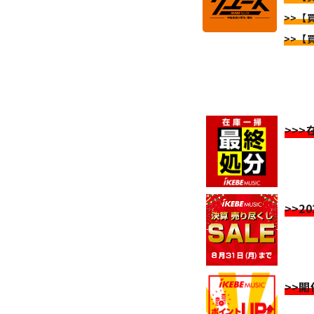
>>【
>>【
>>
>>2
>>