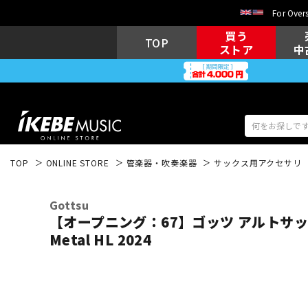
For Overs
買う
TOP
ストア
中
TOP
ONLINE STORE
管楽器・吹奏楽器
サックス用アクセサリ
アコギ/エレ
エレキギター
アコ
Gottsu
【オープニング：67】ゴッツ アルトサ
Metal HL 2024
キーボード
電子ピアノ