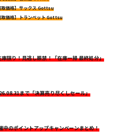
買取価格】サックス Gottsu
買取価格】トランペット Gottsu
>在庫限り！見逃し厳禁！「在庫一掃 最終処分」
026.08.31まで「決算売り尽くしセール」
開催中のポイントアップキャンペーンまとめ！