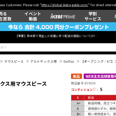
eas Customers: Please visit "
https://global.ikebe-gakki.com/
" for direct intern
売る
イベント
学割
古買取
動画
サービス
【重要】熊本県で発生した地震に伴う配送の遅延について(
07月29日
更新)
マウスピース
アルトサックス用
Gottsu
【オープニング：67】ゴッ
ベース
ウクレレ
新品
WEB注文店頭受取
ックス用マウスピース
商品番号 859658
S
コンディション
：
管楽器
その他楽器