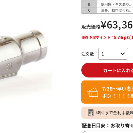
DTM オンラ
レコーディン
イン納品
グ機器
¥
63,3
販売価格
ジ
576pt(
獲得予定ポイント：
注文数：
カートに入れ
7/28～早い
ポン！！！※
48回まで金利手数
配送日目安：お取り寄せ