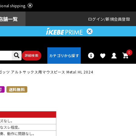
ational shipping.
店舗一覧
ログイン
新規会員登録
0
詳細検索
ツ アルトサックス用マウスピース Metal HL 2024
パーカッショ
ドラム
ン
可
送料無料
アンプ
エフェクター