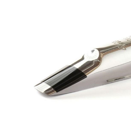
DJ機器
DTM
中古
ヴィンテー