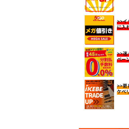
>>
に入
>>
ペー
>>
ケベ