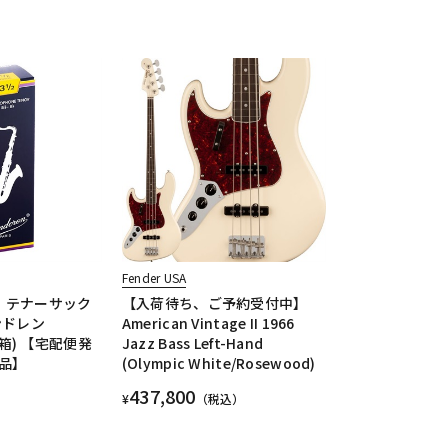
Fender USA
2》テナーサック
【入荷待ち、ご予約受付中】
ンドレン
American Vintage II 1966
(青箱) 【宅配便発
Jazz Bass Left-Hand
品】
(Olympic White/Rosewood)
437,800
¥
（税込）