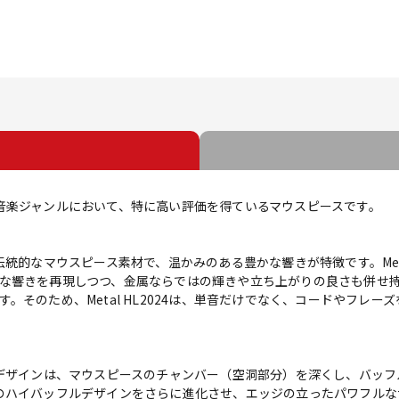
という音楽ジャンルにおいて、特に高い評価を得ているマウスピースです。
伝統的なマウスピース素材で、温かみのある豊かな響きが特徴です。Meta
な響きを再現しつつ、金属ならではの輝きや立ち上がりの良さも併せ持
。そのため、Metal HL2024は、単音だけでなく、コードやフレ
ルデザインは、マウスピースのチャンバー（空洞部分）を深くし、バッ
4は、このハイバッフルデザインをさらに進化させ、エッジの立ったパワフ