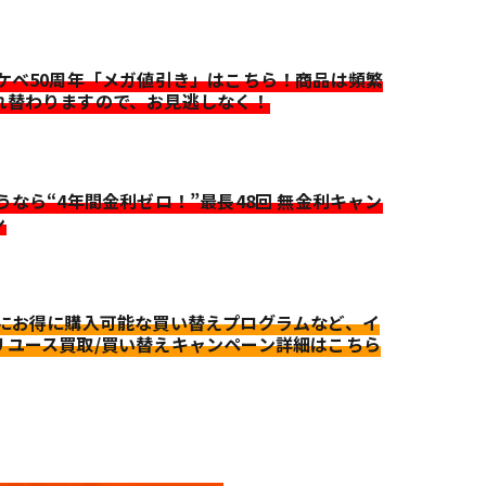
イケベ50周年「メガ値引き」はこちら！商品は頻繁
れ替わりますので、お見逃しなく！
迷うなら“4年間金利ゼロ！”最長48回 無金利キャン
ン
更にお得に購入可能な買い替えプログラムなど、イ
リユース買取/買い替えキャンペーン詳細はこちら