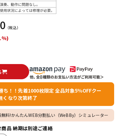
配信/ライブ
楽器アクセサ
機器
リ
60
（税込）
1%)
る
者勝ち！！先着1000枚限定 全品対象5％OFFクー
無くなり次第終了
料無料!かんたんWEB分割払い（WeBBy）シミュレーター
商品 納期は別途ご連絡