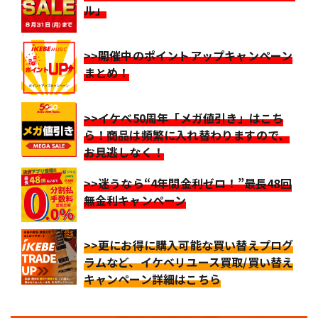
ル」
>>開催中のポイントアップキャンペーン
まとめ！
>>イケベ50周年「メガ値引き」はこち
ら！商品は頻繁に入れ替わりますので、
お見逃しなく！
>>迷うなら“4年間金利ゼロ！”最長48回
無金利キャンペーン
>>更にお得に購入可能な買い替えプログ
ラムなど、イケベリユース買取/買い替え
キャンペーン詳細はこちら