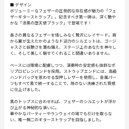
■ デザイン
ボリューミーなフェザーの圧倒的な存在感が魅力の「フェ
ザーギターストラップ」。記念すべき第一弾は、深く艶や
かな「漆黒の堕天使ブラック」で登場です！
長さの異なるフェザーを惜しみなく贅沢にレイヤード。肩
から翼が生えたかのようなド迫力のシルエットは、ゴージ
ャスさと妖艶さを兼ね備え、ステージ上のあなたを神々し
く、そして美しく魅せてくれること間違いありません。
ベースには環境に配慮しつつ、演奏時の安定感も抜群なポ
リプロピレンバンドを採用。ストラップエンドには、高級
ハンドバッグを思わせる型押しレザーを使用し、金属パー
ツもすべて黒で統一することで、隙のない洗練された質感
に仕上げました。
黒のトップスに合わせれば、フェザーのシルエットが浮か
び上がる神秘的な装いに。
華やかなパーティーやランウェイの場でも引けを取らな
い、唯一無二のギターストラップを目指しました。