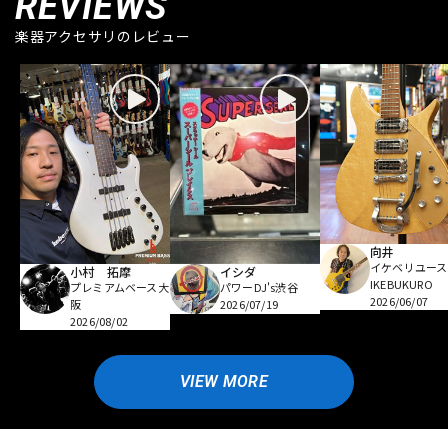
REVIEWS
楽器アクセサリのレビュー
向井
イケベリユース
小村 拓摩
イシダ
IKEBUKURO
プレミアムベース大
パワーDJ's渋谷
2026/06/07
阪
2026/07/19
2026/08/02
VIEW MORE