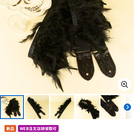
ドラム
パーカッション
キーボード
電子ピアノ
管楽器
その他楽器
アンプ
エフェクター
DJ機器
DTM
DTM オンライン納品
レコーディング機器
新品
WEB注文店頭受取可