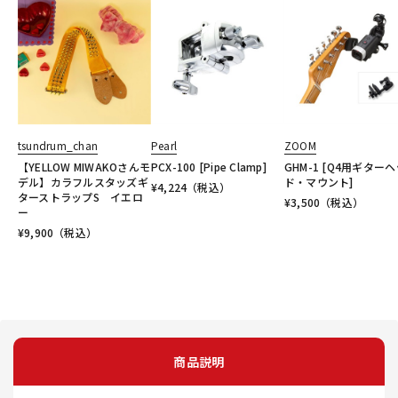
tsundrum_chan
Pearl
ZOOM
【YELLOW MIWAKOさんモ
PCX-100 [Pipe Clamp]
GHM-1 [Q4用ギター
デル】カラフルスタッズギ
ド・マウント]
¥
4,224
（税込）
ターストラップS イエロ
¥
3,500
（税込）
ー
¥
9,900
（税込）
商品説明