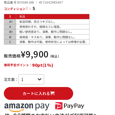
商品番号 859580
JAN ：
4571642985407
S
配信/ライブ機器
楽器アクセサリ
コンディション
：
中古
ヴィンテージ
¥
9,900
販売価格
（税込）
90pt(1%)
獲得予定ポイント：
注文数：
カートに入れる