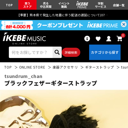
買う
売る
イベント
学割
TOP
店舗一覧
ストア
中古買取
動画
サービス
【重要】熊本県で発生した地震に伴う配送の遅延について(
07月29日
更新)
0
詳細検索
TOP
ONLINE STORE
楽器アクセサリ
ギターストラップ
tsu
tsundrum_chan
ブラックフェザーギターストラップ
エレキギター
アコギ/エレアコ
ベース
ウクレレ