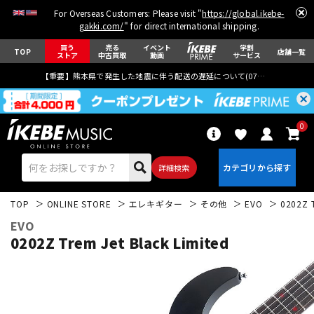
For Overseas Customers: Please visit "
https://global.ikebe-
gakki.com/
" for direct international shipping.
買う
売る
イベント
学割
TOP
店舗一覧
ストア
中古買取
動画
サービス
【重要】熊本県で発生した地震に伴う配送の遅延について(
07月29日
更新)
0
詳細検索
TOP
ONLINE STORE
エレキギター
その他
EVO
0202Z T
EVO
0202Z Trem Jet Black Limited
エレキギター
アコギ/エレアコ