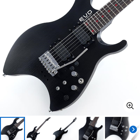
ベース
ウクレレ
ドラム
パーカッション
キーボード
電子ピアノ
管楽器
その他楽器
アンプ
エフェクター
DJ機器
DTM