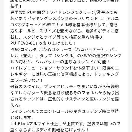
技術！
専用設計PUを開発！ワイドレンジでクリーン/激歪みでも
芯がありピッキングレスポンスの速いサウンドは、アルニ
コ8マグネットとMWSエナメル線を基本仕様として、巻き
方やポールピースサイズを変えながら、幾多のボディに搭
載し、スタジオとライブ等での検証を重ね納得の
PU「EVO-01」を創り上げました！
PUのコイルタップSWはシリーズ（ハムバッカー）、パラ
レル（並列）、タップ（シングル）の3WAYの選択でシング
ルの切れと、ハムバッカーの重厚なサウンドが可能！
ハイレゾリューション・サウンドを体感下さい！既存のエ
レキギターには無い正確な倍音構成により、トラッキング
エラーが少ない！
最新のスタイル、プレイアビリティをまといながら伝統的
なエレキギターの概念を打ち破るそのフォルムから繰り出
されるサウンドは、圧倒的なサスティンと広いレンジを備
える。
ラインレベルでのコントロールの良さはリアンプ時に歴然
と致します。
Jet Blackアルマイト仕上げが上質です。塗装では無いので
重くならずにボディの振幅を妨げません！