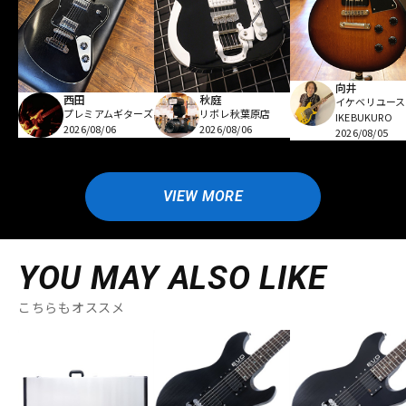
向井
西田
秋庭
イケベリユース
プレミアムギターズ
リボレ秋葉原店
IKEBUKURO
2026/08/06
2026/08/06
2026/08/05
VIEW MORE
YOU MAY ALSO LIKE
こちらもオススメ