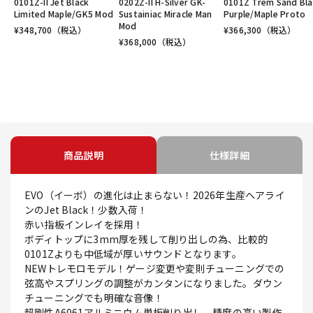
0101Z-II Jet Black
0202Z-II H-Silver GK-
0101Z Trem Sand Bla
Limited Maple/GK5 Mod
Sustainiac Miracle Man
Purple/Maple Proto
Mod
¥
348,700
（税込）
¥
366,300
（税込）
¥
368,000
（税込）
商品説明
仕様詳細
EVO（イーボ）の進化は止まらない！2026年生産ヘアライ
ンのJet Black！少数入荷！
赤い指板インレイを採用！
ボディトップに3mm厚を残して削り出しの為、比較的
0101Zよりも中低域が厚いサウンドとなります。
NEWトレモロモデル！ゲージ変更や変則チューニングでの
弦高やスプリングの調整がカンタンになりました。ダウン
チューニングでも明確な音像！
超剛性A6061アルミニウム単板削り出し、精度の高い製作