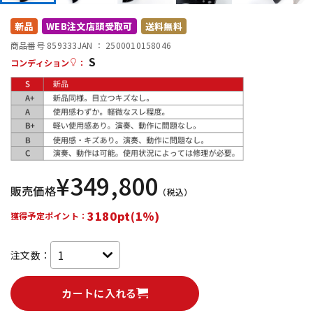
DTM オンライン納品
レコーディング機器
新品
WEB注文店頭受取可
送料無料
商品番号 859333
JAN ：
2500010158046
S
配信/ライブ機器
楽器アクセサリ
コンディション
：
中古
ヴィンテージ
¥
349,800
販売価格
（税込）
3180pt(1%)
獲得予定ポイント：
注文数：
カートに入れる