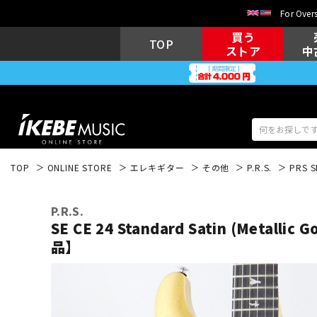
For Overs
買う
TOP
ストア
中
TOP
ONLINE STORE
エレキギター
その他
P.R.S.
PRS S
アコギ/エレ
エレキギター
アコ
P.R.S.
SE CE 24 Standard Satin (Metallic
品】
キーボード
電子ピアノ