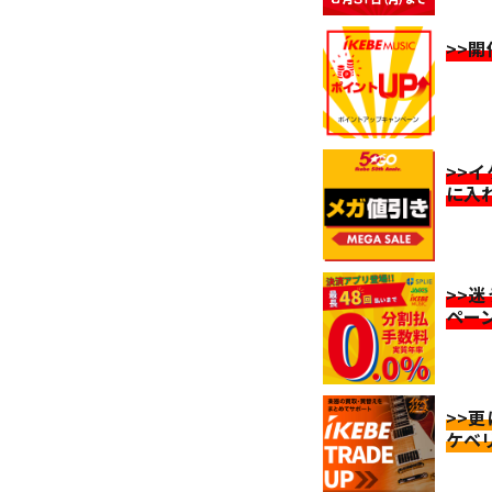
>>
>>
に入
>>
ペー
>>
ケベ