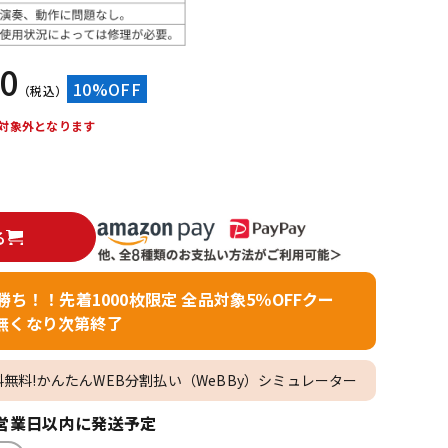
配信/ライブ
楽器アクセサ
機器
リ
60
10%OFF
（税込）
対象外となります
る
者勝ち！！先着1000枚限定 全品対象5％OFFクー
無くなり次第終了
料無料!かんたんWEB分割払い（WeBBy）シミュレーター
営業日以内に発送予定