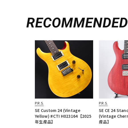
RECOMMENDE
P.R.S.
P.R.S.
SE Custom 24 (Vintage
SE CE 24 Stan
Yellow) #CTI H023164【2025
(Vintage Che
年生産品】
産品】