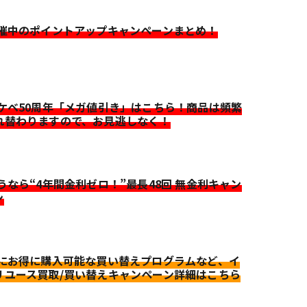
開催中のポイントアップキャンペーンまとめ！
イケベ50周年「メガ値引き」はこちら！商品は頻繁
れ替わりますので、お見逃しなく！
迷うなら“4年間金利ゼロ！”最長48回 無金利キャン
ン
更にお得に購入可能な買い替えプログラムなど、イ
リユース買取/買い替えキャンペーン詳細はこちら