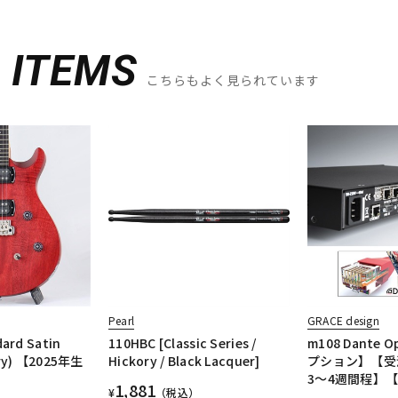
D
ITEMS
こちらもよく見られています
Pearl
GRACE design
dard Satin
110HBC [Classic Series /
m108 Dante 
rry) 【2025年生
Hickory / Black Lacquer]
プション】【受
3～4週間程】
1,881
¥
（税込）