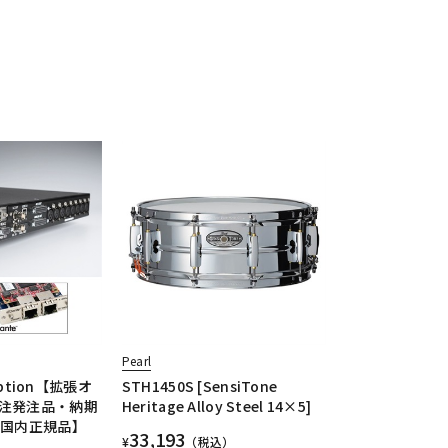
Pearl
Option【拡張オ
STH1450S [SensiTone
注発注品・納期
Heritage Alloy Steel 14×5]
【国内正規品】
33,193
¥
（税込）