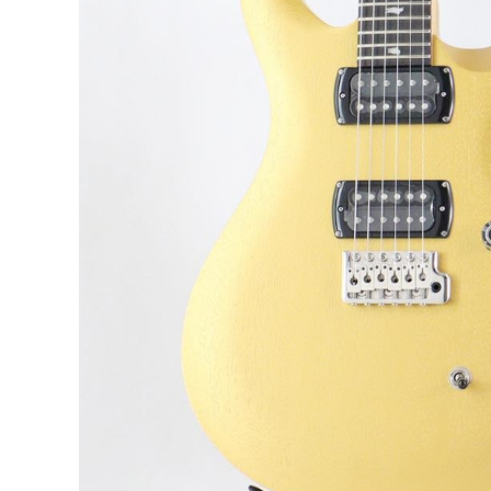
DJ機器
DTM
中古
ヴィンテー