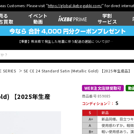
eas Customers: Please visit "
https://global.ikebe-gakki.com/
" for direct intern
売る
イベント
学割
古買取
動画
サービス
【重要】熊本県で発生した地震に伴う配送の遅延について(
07月29日
更新)
E SERIES
SE CE 24 Standard Satin (Metallic Gold) 【2025年生産品】
ベース
ウクレレ
WEB注文店頭受取可
動
 Gold) 【2025年生産
商品番号 859085
S
コンディション
：
管楽器
その他楽器