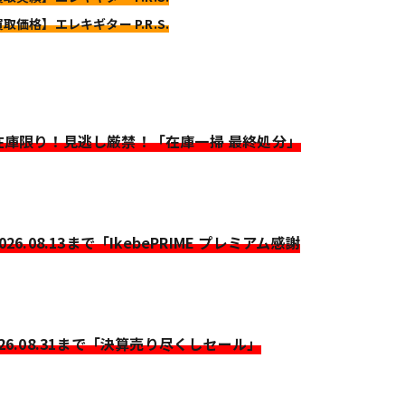
買取価格】エレキギター P.R.S.
>在庫限り！見逃し厳禁！「在庫一掃 最終処分」
2026.08.13まで「IkebePRIME プレミアム感謝
026.08.31まで「決算売り尽くしセール」