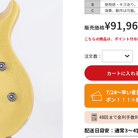
DTM オンラ
レコーディン
イン納品
グ機器
¥
91,9
販売価格
ジ
こちらの商品は、ポイント付与
注文数：
カートに入れ
7/28～早い
ポン！！！※
48回まで金利手数
配送日目安：通常3～4