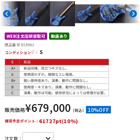
DTM オンライン納品
レコーディング機器
配信/ライブ機器
楽器アクセサリ
WEB注文店頭受取可
動画あり
商品番号 858961
中古
ヴィンテージ
S
コンディション
：
¥
679,000
販売価格
10%OFF
（税込）
61727pt(10%)
獲得予定ポイント：
注文数：