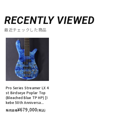
RECENTLY VIEWED
最近チェックした商品
Pro Series Streamer LX 4
st Birdseye Poplar Top
(Bleached Blue TP HP) [I
kebe 50th Anniversa...
¥679,000
販売価格
(税込)