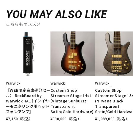
YOU MAY ALSO LIKE
こちらもオススメ
Warwick
Warwick
Warwick
【WEB限定在庫処分セー
Custom Shop
Custom Shop
ル】 RockBoard by
Streamer Stage I 4st
Streamer Stage I 5
Warwick HA1 [インイヤ
(Vintage Sunburst
(Nirvana Black
ーモニタリング用ヘッド
Transparent
Transparent
フォンアンプ]
Satin/Gold Hardware)
Satin/Gold Hardwa
¥
7,150
（税込）
¥
990,000
（税込）
¥
1,089,000
（税込）