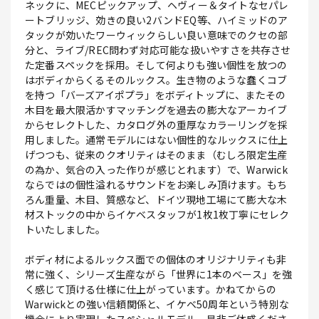
ネックに、MECピックアップ、ヘヴィー＆タイトなセパレ
ートブリッジ、効きの良い2バンドEQ等、ハイミッドのア
タックが効いたワーウィックらしい良い意味でのクセの部
分と、ライブ/REC問わず対応可能な扱いやすさを共存させ
た定番スペックを採用。そして何よりも強い個性を放つの
はボディからくるそのルックス。生き物のような蠢くコブ
を持つ「バーズアイポプラ」をボディトップに、またその
木目を最大限活かすマッチングを過去の膨大なアーカイブ
からセレクトした、カタログ外の重厚なカラーリングを採
用しました。通常モデルにはない個性的なルックスに仕上
げつつも、従来のクオリティはそのまま（むしろ限定生産
の為か、気合の入った作りが感じとれます）で、Warwick
ならではの個性溢れるサウンドをお楽しみ頂けます。もち
ろん重量、木目、質感など、ドイツ現地工場にて膨大な木
材ストックの中からイケベスタッフが1枚1枚丁寧にセレク
トいたしました。
ボディ材によるルックス面での個体のオリジナリティも非
常に強く、シリーズ生産ながら「世界に1本のベース」を強
く感じて頂ける仕様に仕上がっています。かねてからの
Warwickとの強い信頼関係と、イケベ50周年という特別な