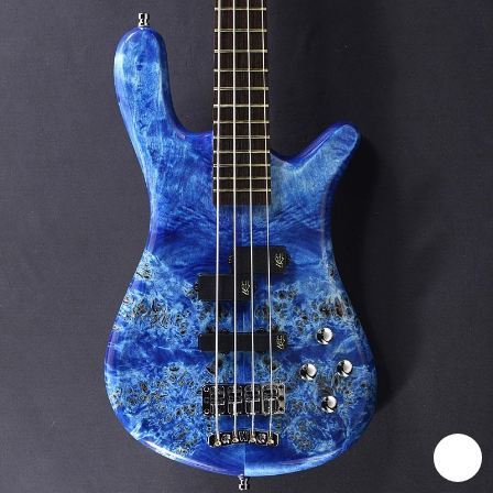
ベース
ウクレレ
ドラム
パーカッション
キーボード
電子ピアノ
管楽器
その他楽器
アンプ
エフェクター
DJ機器
DTM