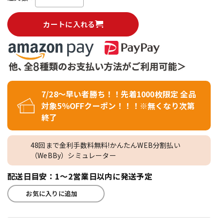
カートに入れる
7/28～早い者勝ち！！先着1000枚限定 全品
対象5％OFFクーポン！！！※無くなり次第
終了
48回まで金利手数料無料!かんたんWEB分割払い
（WeBBy）シミュレーター
配送日目安：1～2営業日以内に発送予定
お気に入りに追加