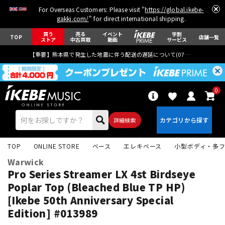
For Overseas Customers: Please visit "
https://global.ikebe-
gakki.com/
" for direct international shipping.
買う
売る
イベント
学割
TOP
店舗一覧
ストア
中古買取
動画
サービス
【重要】熊本県で発生した地震に伴う配送の遅延について(
07月29日
更新)
0
詳細検索
TOP
ONLINE STORE
ベース
エレキベース
小型ボディ・多
Warwick
Pro Series Streamer LX 4st Birdseye
Poplar Top (Bleached Blue TP HP)
[Ikebe 50th Anniversary Special
エレキギター
アコギ/エレアコ
Edition] #013989