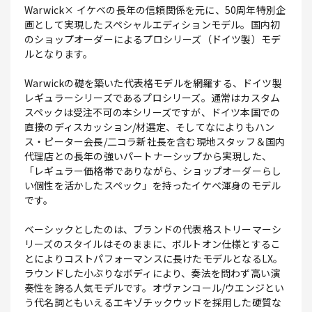
Warwick× イケベの長年の信頼関係を元に、50周年特別企
画として実現したスペシャルエディションモデル。国内初
のショップオーダーによるプロシリーズ（ドイツ製）モデ
ルとなります。
Warwickの礎を築いた代表格モデルを網羅する、ドイツ製
レギュラーシリーズであるプロシリーズ。通常はカスタム
スペックは受注不可の本シリーズですが、ドイツ本国での
直接のディスカッション/材選定、そしてなによりもハン
ス・ピーター会長/二コラ新社長を含む現地スタッフ＆国内
代理店との長年の強いパートナーシップから実現した、
「レギュラー価格帯でありながら、ショップオーダーらし
い個性を活かしたスペック」を持ったイケベ渾身のモデル
です。
ベーシックとしたのは、ブランドの代表格ストリーマーシ
リーズのスタイルはそのままに、ボルトオン仕様とするこ
とによりコストパフォーマンスに長けたモデルとなるLX。
ラウンドした小ぶりなボディにより、奏法を問わず高い演
奏性を誇る人気モデルです。オヴァンコール/ウエンジとい
う代名詞ともいえるエキゾチックウッドを採用した硬質な