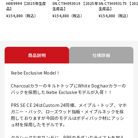
H089994【2025年生産
SN.CTIH093019 【2025年
SN.CTIH093175 【20
品】
生産品】
生産品】
¥
154,880
（税込）
¥
154,880
（税込）
¥
154,880
（税込）
商品説明
仕様詳細
Ikebe Exclusive Model！
CharcoalカラーのキルトトップにWhite Doghairカラーの
バックを採用したIkebe Exclusiveモデルが入荷！！
PRS SE CE 24はCustom 24同様、メイプル・トップ、マホ
ガニー・バック、ローズウッド指板・メイプルネックを採
用しておりますが今回のモデルはボディバック材にアッシ
ュ材を採用したモデルです。
クラシックなサウンドに、PRSのモダンなテイストを加え