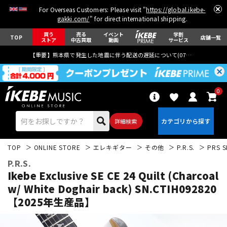
For Overseas Customers: Please visit "
https://global.ikebe-
gakki.com/
" for direct international shipping.
買う
売る
イベント
学割
TOP
店舗一覧
ストア
中古買取
動画
サービス
【重要】熊本県で発生した地震に伴う配送の遅延について(
07月29日
更新)
0
詳細検索
TOP
ONLINE STORE
エレキギター
その他
P.R.S.
PRS S
P.R.S.
Ikebe Exclusive SE CE 24 Quilt (Charcoal
w/ White Doghair back) SN.CTIH092820
【2025年生産品】
エレキギター
アコギ/エレアコ