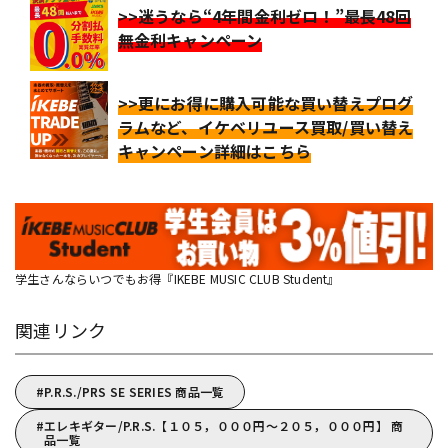
>>迷うなら“4年間金利ゼロ！”最長48回
無金利キャンペーン
>>更にお得に購入可能な買い替えプログ
ラムなど、イケベリユース買取/買い替え
キャンペーン詳細はこちら
学生さんならいつでもお得『IKEBE MUSIC CLUB Student』
関連リンク
P.R.S./PRS SE SERIES 商品一覧
エレキギター/P.R.S.【１０５，０００円～２０５，０００円】 商
品一覧