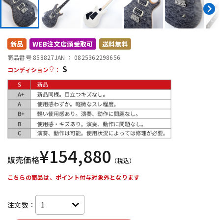
DTM オンライン納品
レコーディング機器
配信/ライブ機器
楽器アクセサリ
新品
WEB注文店頭受取可
送料無料
商品番号 858827
JAN ：
0825362298656
S
コンディション
：
中古
ヴィンテージ
¥
154,880
販売価格
（税込）
こちらの商品は、ポイント付与対象外となります
注文数：