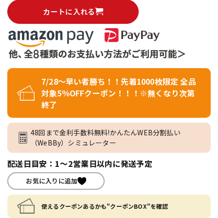
カートに入れる
7/28～早い者勝ち！！先着1000枚限定 全品
対象5％OFFクーポン！！！※無くなり次第
終了
48回まで金利手数料無料!かんたんWEB分割払い
（WeBBy）シミュレーター
配送日目安：1～2営業日以内に発送予定
お気に入りに追加
使えるクーポンあるかも"クーポンBOX"を確認