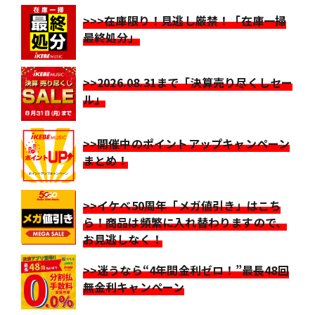
>>>在庫限り！見逃し厳禁！「在庫一掃
最終処分」
>>2026.08.31まで「決算売り尽くしセー
ル」
>>開催中のポイントアップキャンペーン
まとめ！
>>イケベ50周年「メガ値引き」はこち
ら！商品は頻繁に入れ替わりますので、
お見逃しなく！
>>迷うなら“4年間金利ゼロ！”最長48回
無金利キャンペーン