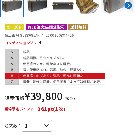
DTM オンライン納品
レコーディング機器
配信/ライブ機器
楽器アクセサリ
ユーズド
WEB注文店頭受取可
送料無料
商品番号 858808
JAN ：
2500260884726
B
コンディション
：
中古
ヴィンテージ
¥
39,800
販売価格
（税込）
361pt(1%)
獲得予定ポイント：
注文数：