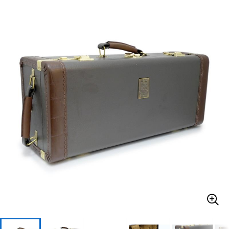
ベース
ウクレレ
ドラム
パーカッション
キーボード
電子ピアノ
管楽器
その他楽器
アンプ
エフェクター
DJ機器
DTM