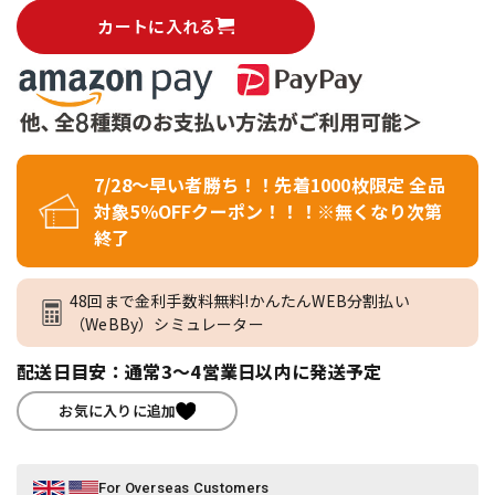
カートに入れる
7/28～早い者勝ち！！先着1000枚限定 全品
対象5％OFFクーポン！！！※無くなり次第
終了
48回まで金利手数料無料!かんたんWEB分割払い
（WeBBy）シミュレーター
配送日目安：通常3～4営業日以内に発送予定
お気に入りに追加
For Overseas Customers