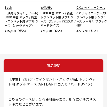
Bach
YAMAHA
C.C.シャイニーケース
【決算売り尽くしセール】
USED 中古 ヤマハ / 純正
C.C.シャイニーケースII
USED 中古 バック / 純正
トランペット用 ダブルケ
ランペット用 シングル
トランペット用 ダブル ケ
ース （Custom ロゴ入り /
ース ノーマル ブラック
ース （ハードタイプ）
ハードタイプ）
(BK)
¥
25,980
（税込）
¥
29,800
（税込）
¥
27,720
（税込）
商品説明
【中古】 V.Bach (ヴィンセント・バック) 純正 トランペッ
ト用 ダブル ケース (ARTISAN ロゴ入り / ハードタイプ)
こちらのケースは、少々使用感があり、所々に小キズやス
リキズなどございます。