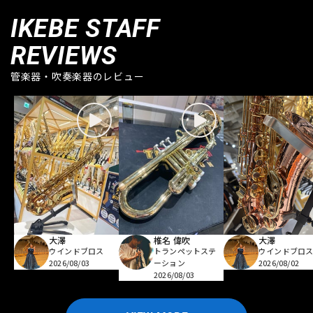
IKEBE STAFF
REVIEWS
管楽器・吹奏楽器のレビュー
大澤
椎名 偉吹
大澤
ウインドブロス
トランペットステ
ウインドブロ
2026/08/03
ーション
2026/08/02
2026/08/03