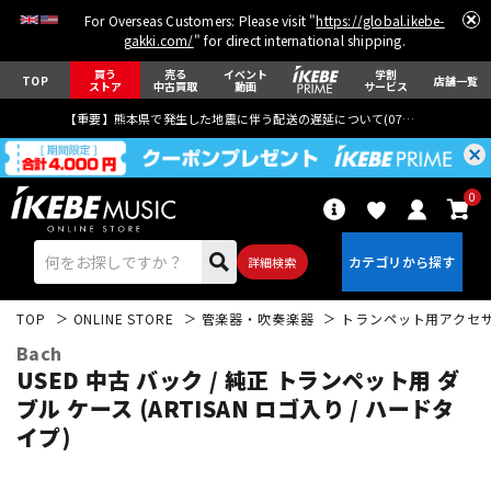
For Overseas Customers: Please visit "
https://global.ikebe-
gakki.com/
" for direct international shipping.
買う
売る
イベント
学割
TOP
店舗一覧
ストア
中古買取
動画
サービス
【重要】熊本県で発生した地震に伴う配送の遅延について(
07月29日
更新)
0
詳細検索
TOP
ONLINE STORE
管楽器・吹奏楽器
トランペット用アクセ
Bach
USED 中古 バック / 純正 トランペット用 ダ
ブル ケース (ARTISAN ロゴ入り / ハードタ
イプ)
エレキギター
アコギ/エレアコ