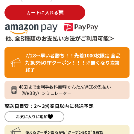
カートに入れる
7/28～早い者勝ち！！先着1000枚限定 全品
対象5％OFFクーポン！！！※無くなり次第
終了
48回まで金利手数料無料!かんたんWEB分割払い
（WeBBy）シミュレーター
配送日目安：2～3営業日以内に発送予定
お気に入りに追加
使えるクーポンあるかも"クーポンBOX"を確認