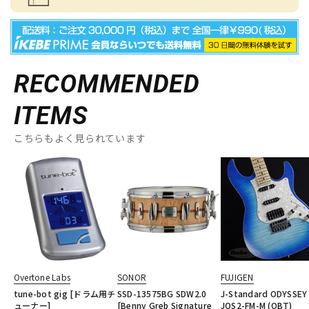
RECOMMENDED
ITEMS
こちらもよく見られています
Overtone Labs
SONOR
FUJIGEN
tune-bot gig [ドラム用チ
SSD-13575BG SDW2.0
J-Standard ODYSSEY
ューナー]
[Benny Greb Signature
JOS2-FM-M (OBT)