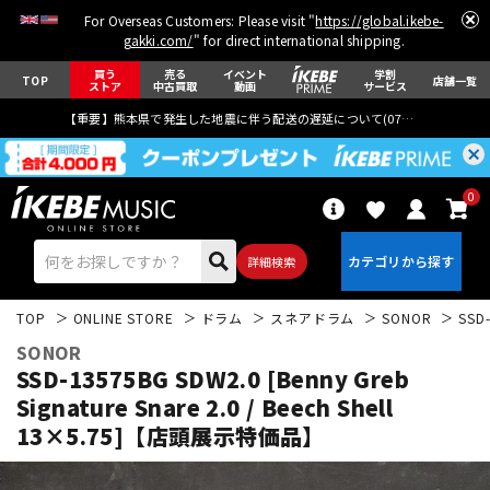
For Overseas Customers: Please visit "
https://global.ikebe-
gakki.com/
" for direct international shipping.
買う
売る
イベント
学割
TOP
店舗一覧
ストア
中古買取
動画
サービス
【重要】熊本県で発生した地震に伴う配送の遅延について(
07月29日
更新)
0
詳細検索
TOP
ONLINE STORE
ドラム
スネアドラム
SONOR
SSD
SONOR
SSD-13575BG SDW2.0 [Benny Greb
Signature Snare 2.0 / Beech Shell
13×5.75]【店頭展示特価品】
エレキギター
アコギ/エレアコ