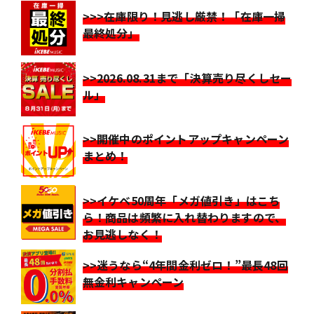
>>>在庫限り！見逃し厳禁！「在庫一掃
最終処分」
>>2026.08.31まで「決算売り尽くしセー
ル」
>>開催中のポイントアップキャンペーン
まとめ！
>>イケベ50周年「メガ値引き」はこち
ら！商品は頻繁に入れ替わりますので、
お見逃しなく！
>>迷うなら“4年間金利ゼロ！”最長48回
無金利キャンペーン