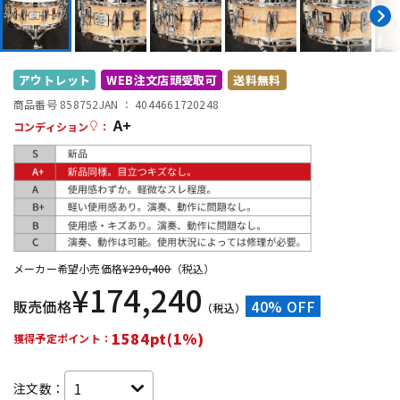
DTM オンライン納品
レコーディング機器
配信/ライブ機器
楽器アクセサリ
アウトレット
WEB注文店頭受取可
送料無料
商品番号 858752
JAN ：
4044661720248
A+
コンディション
：
中古
ヴィンテージ
メーカー希望小売価格
¥
290,400
（税込）
¥
174,240
販売価格
40% OFF
（税込）
1584pt(1%)
獲得予定ポイント：
注文数：