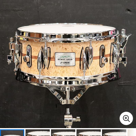
ベース
ウクレレ
ドラム
パーカッション
キーボード
電子ピアノ
管楽器
その他楽器
アンプ
エフェクター
DJ機器
DTM