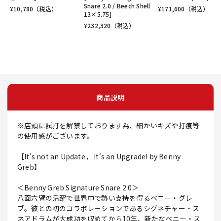
Snare 2.0 / Beech Shell
¥
10,780
（税込）
¥
171,600
（税込）
13×5.75]
¥
232,320
（税込）
商品説明
※店頭に試打を解禁しております為、細かいキズや打痕等
の使用感がございます。
【It's not an Update， It's an Upgrade! by Benny
Greb】
＜Benny Greb Signature Snare 2.0＞
八面六臂の活躍で世界中で熱い支持を得るベニー・グレ
ブ。彼との初のコラボレーションであるシグネチャー・ス
ネアドラムが大成功を収めてから10年、新たなベニー・ス