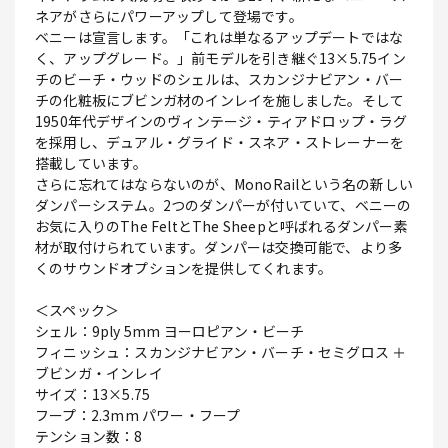
ネアがさらにパワーアップして登場です。
ベニーは宣言します。「これは単なるアップデートではな
く、アップグレード。」前モデルを引き継ぐ13×5.75イン
チのビーチ・ウッドのシェルは、スカンジナビアン・バー
チの化粧板にブビンガ材のインレイを施しました。そして
1950年代デザインのヴィンテージ・ティアドロップ・ラグ
を採用し、デュアル・グライド・スネア・ストレーナーを
搭載しています。
さらに忘れてはならないのが、MonoRailという名の新しい
ダンパーシステム。2つのダンパーが付いていて、ベニーの
お気に入りのThe FeltとThe Sheepと呼ばれるダンパー素
材が取付けられています。ダンパーは交換可能で、より多
くのサウンドオプションを提供してくれます。
＜スペック＞
シェル：9ply 5mm ヨーロピアン・ビーチ
フィニッシュ：スカンジナビアン・バーチ・セミグロス ＋
ブビンガ・インレイ
サイズ：13×5.75
フープ：2.3mm パワー・フープ
テンション数：8