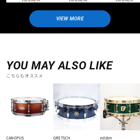
VIEW MORE
YOU MAY ALSO LIKE
こちらもオススメ
CANOPUS
GRETSCH
riddim