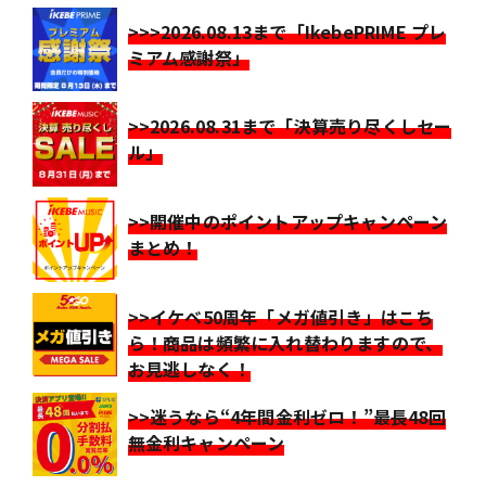
>>>2026.08.13まで「IkebePRIME プレ
ミアム感謝祭」
>>2026.08.31まで「決算売り尽くしセー
ル」
>>開催中のポイントアップキャンペーン
まとめ！
>>イケベ50周年「メガ値引き」はこち
ら！商品は頻繁に入れ替わりますので、
お見逃しなく！
>>迷うなら“4年間金利ゼロ！”最長48回
無金利キャンペーン