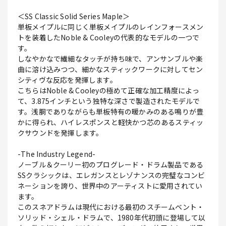
＜SS Classic Solid Series Maple＞
単板メイプルに同じく単板メイプルのレインフォースメン
トを装着したNoble & Cooleyの代表的なモデルの一つで
す。
しなやかなで繊細なタッチが持ち味で、アンサンブルや楽
曲に溶け込みつつ、細かなスティックワークに対してセン
シティヴな反応を発揮します。
こちらはNoble & Cooleyの極めて正確な加工精度によっ
て、3.875インチという独特な深さで製造されたモデルで
す。浅胴でありながらも単板特有の暖かみのある鳴りが豊
かに得られ、ハイレスポンスと軽快かつ芯のあるスティッ
クサウンドを発揮します。
-The Industry Legend-
ノーブル＆クーリー初のプログレード・ドラム製品である
SSクラシックは、エレガンスとレゾナンスの完璧なコンビ
ネーションを誇り、世界中のアーティストに愛用されてい
ます。
このスネアドラムは現代における最初のスチームベント・
ソリッド・シェル・ドラムで、1980年代初頭に登場して以