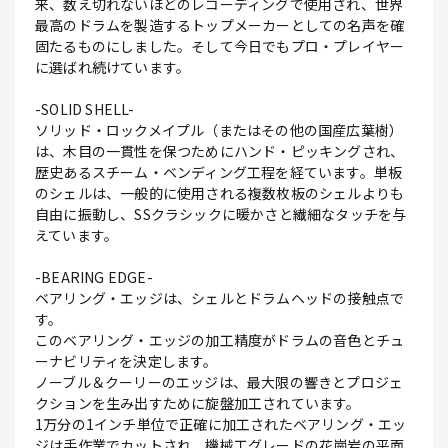
来、数え切れないほどのレコーディングで使用され、世界
最高のドラムを製造するトップメーカーとしての名声を確
固たるものにしました。そして今日でもプロ・プレイヤー
に選ばれ続けています。
-SOLID SHELL-
ソリッド・ロックメイプル（またはその他の国産広葉樹）
は、木目の一貫性を保つためにハンド・ピッキングされ、
歴史あるスチーム・ベンディング工程を経ています。単板
のシェルは、一般的に使用される複数枚板のシェルよりも
自由に振動し、SSクラシックに暖かさと繊細なタッチを与
えています。
-BEARING EDGE-
ベアリング・エッジは、シェルとドラムヘッドの接触点で
す。
このベアリング・エッジの加工精度がドラムの音色とチュ
ーナビリティを決定します。
ノーブル＆クーリーのエッジは、最大限の響きとプロジェ
クションを生み出すために旋盤加工されています。
1万分の1インチ単位で正確に加工されたベアリング・エッ
ジは手作業でカットされ、機械工グレードの花崗岩の平面