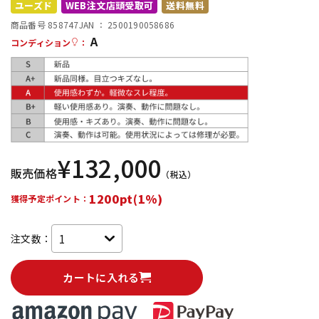
ユーズド
WEB注文店頭受取可
送料無料
配信/ライブ機器
楽器アクセサリ
商品番号 858747
JAN ：
2500190058686
A
コンディション
：
中古
ヴィンテージ
¥
132,000
販売価格
（税込）
1200pt(1%)
獲得予定ポイント：
注文数：
カートに入れる