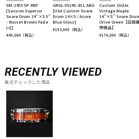
SM-1455 SP-RBF
GRGL-0514S-8CL ABG
Custom Order.
[Session Superior
[USA Custom Snare
Vintage Maple
Snare Drum 14''×5.5''
Drum 14×5 / Azure
14''×5'' Snare Drum
- Russet Brown Fade
Blue Gloss]
Orive Green【店頭
LQ]
特価品】
¥
193,600
（税込）
¥
49,060
（税込）
¥
176,000
（税込）
RECENTLY VIEWED
最近チェックした商品