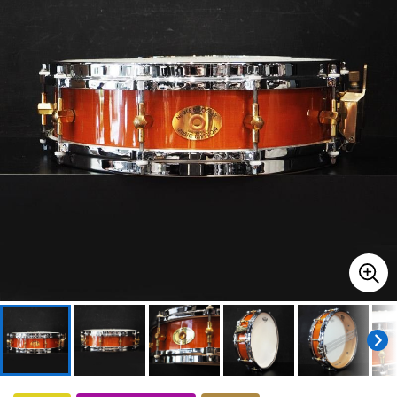
ドラム
パーカッション
キーボード
電子ピアノ
管楽器
その他楽器
アンプ
エフェクター
DJ機器
DTM
DTM オンライン納品
レコーディング機器