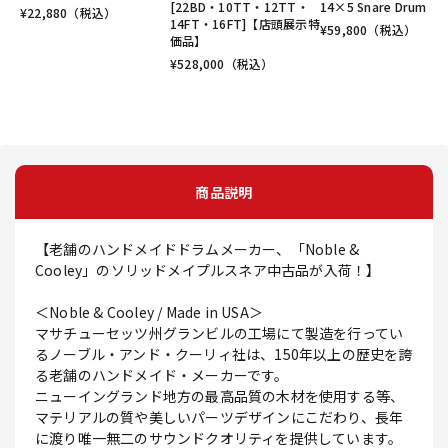
[22BD・10TT・12TT・
14×5 Snare Drum
¥
22,880
（税込）
14FT・16FT]【店頭展示特
¥
59,800
（税込）
価品】
¥
528,000
（税込）
商品説明
【老舗のハンドメイドドラムメーカー、「Noble &
Cooley」のソリッドメイプルスネア中古品が入荷！】
＜Noble & Cooley / Made in USA＞
マサチューセッツ州グランビルの工場にて製造を行ってい
るノーブル・アンド・クーリィ社は、150年以上の歴史を誇
る老舗のハンドメイド・メーカーです。
ニューイングランド地方の最高品質の木材を使用する等、
マテリアルの質や美しいパーツデザインにこだわり、長年
に渡り唯一無二のサウンドクオリティを提供しています。