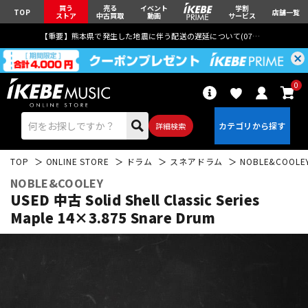
買う
売る
イベント
学割
TOP
店舗一覧
ストア
中古買取
動画
サービス
【重要】熊本県で発生した地震に伴う配送の遅延について(
07月29日
更新)
0
詳細検索
TOP
ONLINE STORE
ドラム
スネアドラム
NOBLE&COOLE
NOBLE&COOLEY
USED 中古 Solid Shell Classic Series
Maple 14×3.875 Snare Drum
エレキギター
アコギ/エレアコ
ベース
ウクレレ