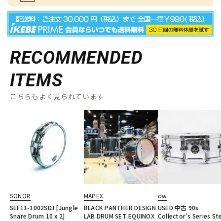
RECOMMENDED
ITEMS
こちらもよく見られています
SONOR
MAPEX
dw
SEF11-1002SDJ [Jungle
BLACK PANTHER DESIGN
USED 中古 90s
Snare Drum 10 x 2]
LAB DRUM SET EQUINOX
Collector's Series St