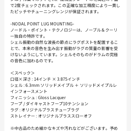
で2度チェックされます。この正確な加工精度により一貫し
たピッチやチューニングレンジが保証されます。
-NODAL POINT LUG MOUNTING-
ノードル・ポイント・テクノロジーは、ノーブル＆クーリ
ー独自の特許です。
シェル振動の自然な波長の節点にラグポストを配置するこ
とで、本来の音色を生み出す振動がラグの質量の影響を受
けないようにしています。シェルそのものがドラムの究極
の音色に加わるのです。
＜スペック＞
口径×深さ : 14インチ × 3.875インチ
シェル : 6.3mm ソリッドメイプル ＋ ソリッドメイプルレ
インフォースメント
フィニッシュ : Gloss Lacquer
フープ / ダイキャストフープ10テンション
ラグ : オリジナルブラスチューブラグ
ストレイナー : オリジナルブラススローオフ
※中古品のため細かなキズや汚れなどがございます。予め