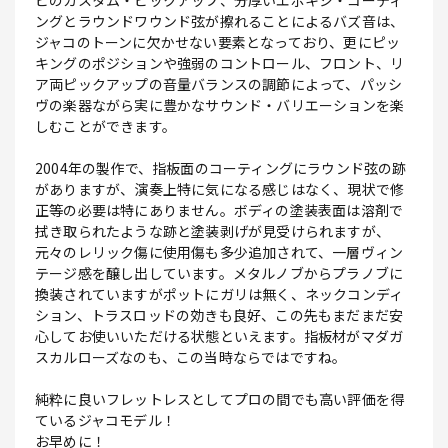
ピのカスタム・ピックアップ、分厚いエポキシ・コーティ
ングとラウンドワウンド弦が擦れることによるバズ音は、
ジャコのトーンに欠かせない要素となっており、更にピッ
キングのポジションや強弱のコントロール、フロント、リ
ア両ピックアップの音量バランスの調節によって、パッシ
ヴの楽器ながら実に豊かなサウンド・バリエーションを楽
しむことができます。
2004年の製作で、指板面のコーティングにラウンド弦の跡
がありますが、演奏上特に気になる感じはなく、現状で修
正等の必要は特にありません。ボディの塗装表面は溶剤で
拭き取られたような跡と塗装剥げが見受けられますが、
元々のレリック傷に使用傷も多少追加されて、一層ヴィン
テージ感を醸し出しています。メタルノブからプラノブに
換装されていますがポットにガリは無く、ネックコンディ
ション、トラスロッドの効きも良好、この先もまだまだ安
心してお使いいただける状態といえます。指板材がマダガ
スカルローズなのも、この当時ならではですね。
純粋に良いフレットレスとしてプロの間でも高い評価を得
ているジャコモデル！
お早めに！