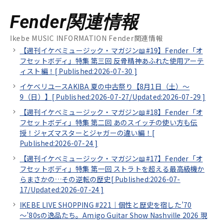
Fender関連情報
Ikebe MUSIC INFORMATION Fender関連情報
【週刊イケベミュージック・マガジン📖#19】Fender「オ
フセットボディ」特集 第三回 反骨精神あふれた使用アーテ
ィスト編！[
Published:2026-07-30
]
イケベリユースAKIBA 夏の中古祭り【8月1日（土）～
9（日）】[
Published:2026-07-27/
Updated:2026-07-29
]
【週刊イケベミュージック・マガジン📖#18】Fender「オ
フセットボディ」特集 第二回 あのスイッチの使い方も伝
授！ジャズマスターとジャガーの違い編！[
Published:2026-07-24
]
【週刊イケベミュージック・マガジン📖#17】Fender「オ
フセットボディ」特集 第一回 ストラトを超える最高級機か
らまさかの…その逆転の歴史[
Published:2026-07-
17/
Updated:2026-07-24
]
IKEBE LIVE SHOPPING #221｜個性と歴史を宿した’70
～’80sの逸品たち。Amigo Guitar Show Nashville 2026 現