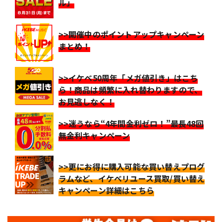
ル」
>>開催中のポイントアップキャンペーン
まとめ！
>>イケベ50周年「メガ値引き」はこち
ら！商品は頻繁に入れ替わりますので、
お見逃しなく！
>>迷うなら“4年間金利ゼロ！”最長48回
無金利キャンペーン
>>更にお得に購入可能な買い替えプログ
ラムなど、イケベリユース買取/買い替え
キャンペーン詳細はこちら