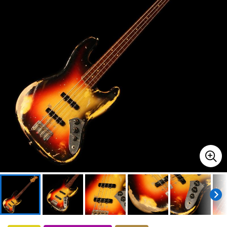
ドラム
パーカッション
キーボード
電子ピアノ
管楽器
その他楽器
アンプ
エフェクター
DJ機器
DTM
DTM オンライン納品
レコーディング機器