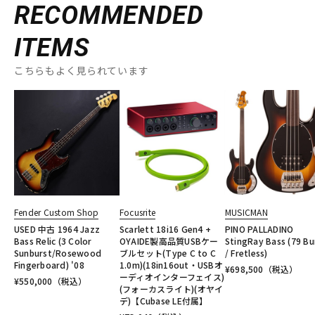
RECOMMENDED
ITEMS
こちらもよく見られています
Fender Custom Shop
Focusrite
MUSICMAN
USED 中古 1964 Jazz
Scarlett 18i16 Gen4 +
PINO PALLADINO
Bass Relic (3 Color
OYAIDE製高品質USBケー
StingRay Bass (79 Bu
Sunburst/Rosewood
ブルセット(Type C to C
/ Fretless)
Fingerboard) '08
1.0m)(18in16out・USBオ
¥
698,500
（税込）
ーディオインターフェイス)
¥
550,000
（税込）
(フォーカスライト)(オヤイ
デ)【Cubase LE付属】