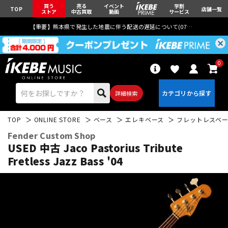
買う
売る
イベント
学割
TOP
店舗一覧
ストア
中古買取
動画
サービス
【重要】熊本県で発生した地震に伴う配送の遅延について(
07月29日
更新)
0
詳細検索
TOP
ONLINE STORE
ベース
エレキベース
フレットレスベ
Fender Custom Shop
USED 中古 Jaco Pastorius Tribute
Fretless Jazz Bass '04
エレキギター
アコギ/エレアコ
ベース
ウクレレ