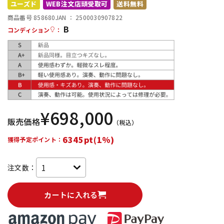
ユーズド
WEB注文店頭受取可
送料無料
配信/ライブ機器
楽器アクセサリ
商品番号 858680
JAN ：
2500030907822
B
コンディション
：
中古
ヴィンテージ
¥
698,000
販売価格
（税込）
6345pt(1%)
獲得予定ポイント：
注文数：
カートに入れる