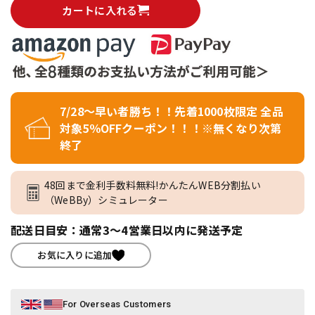
カートに入れる
7/28～早い者勝ち！！先着1000枚限定 全品
対象5％OFFクーポン！！！※無くなり次第
終了
48回まで金利手数料無料!かんたんWEB分割払い
（WeBBy）シミュレーター
配送日目安：通常3～4営業日以内に発送予定
お気に入りに追加
For Overseas Customers