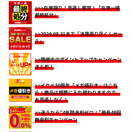
>>>在庫限り！見逃し厳禁！「在庫一掃
最終処分」
>>2026.08.31まで「決算売り尽くしセー
ル」
>>開催中のポイントアップキャンペーン
まとめ！
>>イケベ50周年「メガ値引き」はこち
ら！商品は頻繁に入れ替わりますので、
お見逃しなく！
>>迷うなら“4年間金利ゼロ！”最長48回
無金利キャンペーン