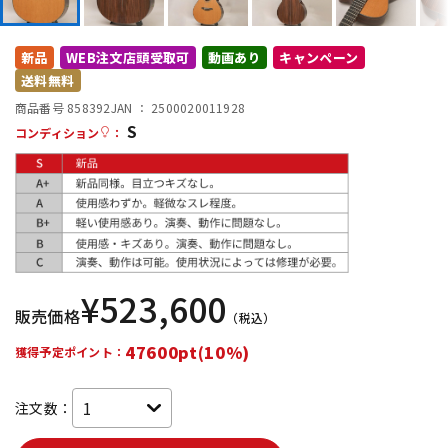
DTM オンライン納品
レコーディング機器
新品
WEB注文店頭受取可
動画あり
キャンペーン
送料無料
配信/ライブ機器
楽器アクセサリ
商品番号 858392
JAN ：
2500020011928
S
コンディション
：
中古
ヴィンテージ
¥
523,600
販売価格
（税込）
47600pt(10%)
獲得予定ポイント：
注文数：