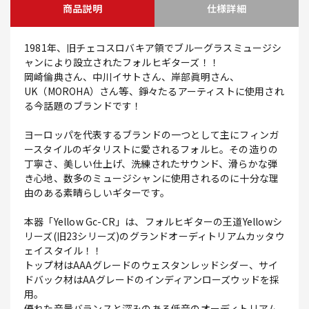
商品説明
仕様詳細
1981年、旧チェコスロバキア領でブルーグラスミュージシ
ャンにより設立されたフォルヒギターズ！！
岡崎倫典さん、中川イサトさん、岸部眞明さん、
UK（MOROHA）さん等、錚々たるアーティストに使用され
る今話題のブランドです！
ヨーロッパを代表するブランドの一つとして主にフィンガ
ースタイルのギタリストに愛されるフォルヒ。その造りの
丁寧さ、美しい仕上げ、洗練されたサウンド、滑らかな弾
き心地、数多のミュージシャンに使用されるのに十分な理
由のある素晴らしいギターです。
本器「Yellow Gc-CR」は、フォルヒギターの王道Yellowシ
リーズ(旧23シリーズ)のグランドオーディトリアムカッタウ
ェイスタイル！！
トップ材はAAAグレードのウェスタンレッドシダー、サイ
ドバック材はAAグレードのインディアンローズウッドを採
用。
優れた音量バランスと深みのある低音のオーディトリアム