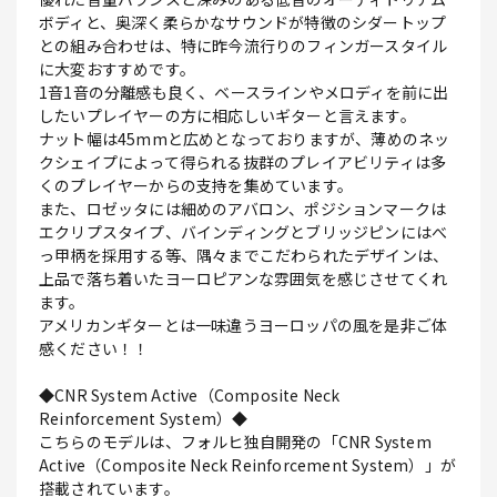
ボディと、奥深く柔らかなサウンドが特徴のシダートップ
との組み合わせは、特に昨今流行りのフィンガースタイル
に大変おすすめです。
1音1音の分離感も良く、ベースラインやメロディを前に出
したいプレイヤーの方に相応しいギターと言えます。
ナット幅は45mmと広めとなっておりますが、薄めのネッ
クシェイプによって得られる抜群のプレイアビリティは多
くのプレイヤーからの支持を集めています。
また、ロゼッタには細めのアバロン、ポジションマークは
エクリプスタイプ、バインディングとブリッジピンにはべ
っ甲柄を採用する等、隅々までこだわられたデザインは、
上品で落ち着いたヨーロピアンな雰囲気を感じさせてくれ
ます。
アメリカンギターとは一味違うヨーロッパの風を是非ご体
感ください！！
◆CNR System Active（Composite Neck
Reinforcement System）◆
こちらのモデルは、フォルヒ独自開発の「CNR System
Active（Composite Neck Reinforcement System）」が
搭載されています。