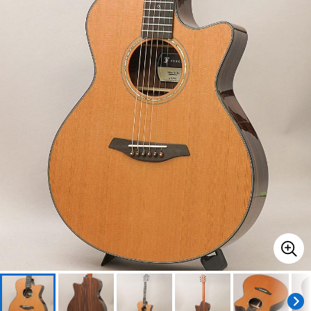
ベース
ウクレレ
ドラム
パーカッション
キーボード
電子ピアノ
管楽器
その他楽器
アンプ
エフェクター
DJ機器
DTM