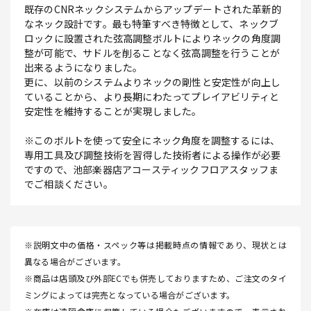
既存のCNRネックシステムからアップデートされた革新的
なネック設計です。最も特筆すべき特徴として、ネックブ
ロックに設置された弦高調整ボルトによりネックの角度調
整が可能で、サドルを削ることなく弦高調整を行うことが
出来るようになりました。
更に、以前のシステムよりネックの剛性と安定性が向上し
ていることから、より長期にわたってプレイアビリティと
安定性を維持することが実現しました。
※このボルトを使って安全にネック角度を調整するには、
専用工具及び調整技術を習得した技術者による操作が必要
ですので、池部楽器店アコースティックフロアスタッフま
でご相談ください。
※説明文中の価格・スペック等は掲載時点の情報であり、現状とは
異なる場合がございます。
※商品は店頭及び外部ECでも併売しておりますため、ご注文のタイ
ミングによっては完売となっている場合がございます。