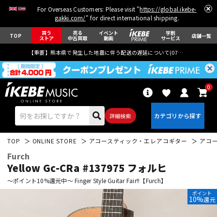
For Overseas Customers: Please visit "
https://global.ikebe-
gakki.com/
" for direct international shipping.
買う
売る
イベント
学割
TOP
店舗一覧
ストア
中古買取
動画
サービス
【重要】熊本県で発生した地震に伴う配送の遅延について(
07月29日
更新)
0
詳細検索
TOP
ONLINE STORE
アコースティック・エレアコギター
アコ
Furch
Yellow Gc-CRa #137975 フォルヒ
～ポイント10%還元中～ Finger Style Guitar Fair!!【Furch】
ポイント
エレキギター
アコギ/エレアコ
10%
還元