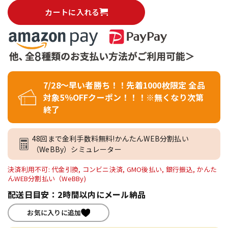
カートに入れる
7/28～早い者勝ち！！先着1000枚限定 全品
対象5％OFFクーポン！！！※無くなり次第
終了
48回まで金利手数料無料!かんたんWEB分割払い
（WeBBy）シミュレーター
決済利用不可: 代金引換, コンビニ決済, GMO後払い, 銀行振込, かんた
んWEB分割払い（WeBBy)
配送日目安：2時間以内にメール納品
お気に入りに追加