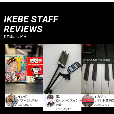
IKEBE STAFF
REVIEWS
DTMのレビュー
イシダ
三井
オカザキ
パワーDJ's渋谷
ロックハウスイケベ
リボレ秋葉原
2026/07/27
池袋
2025/02/20
2025/09/17