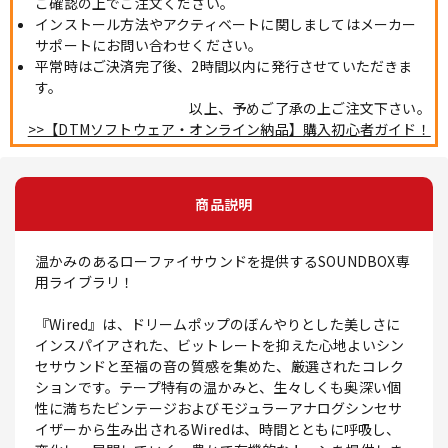
ご確認の上でご注文ください。
インストール方法やアクティベートに関しましてはメーカー
サポートにお問い合わせください。
平常時はご決済完了後、2時間以内に発行させていただきま
す。
以上、予めご了承の上ご注文下さい。
>>【DTMソフトウェア・オンライン納品】購入初心者ガイド！
商品説明
温かみのあるローファイサウンドを提供するSOUNDBOX専
用ライブラリ！
『Wired』は、ドリームポップのぼんやりとした美しさに
インスパイアされた、ビットレートを抑えた心地よいシン
セサウンドと至福の音の質感を集めた、厳選されたコレク
ションです。テープ特有の温かみと、生々しくも奥深い個
性に満ちたビンテージおよびモジュラーアナログシンセサ
イザーから生み出されるWiredは、時間とともに呼吸し、