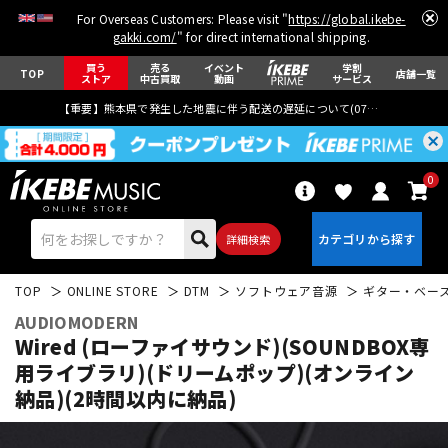
For Overseas Customers: Please visit "
https://global.ikebe-
gakki.com/
" for direct international shipping.
買う
売る
イベント
学割
TOP
店舗一覧
ストア
中古買取
動画
サービス
【重要】熊本県で発生した地震に伴う配送の遅延について(
07月29日
更新)
0
詳細検索
TOP
ONLINE STORE
DTM
ソフトウェア音源
ギター・ベー
AUDIOMODERN
Wired (ローファイサウンド)(SOUNDBOX専
用ライブラリ)(ドリームポップ)(オンライン
納品)(2時間以内に納品)
エレキギター
アコギ/エレアコ