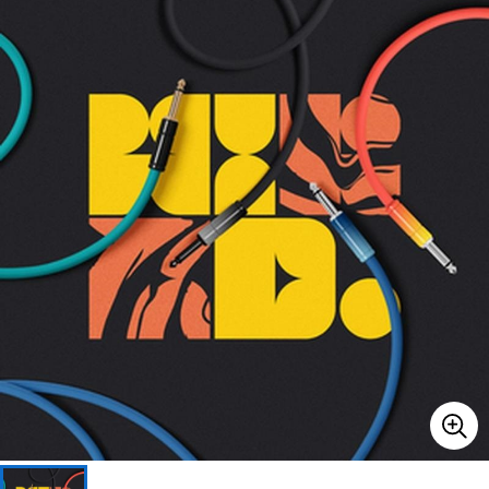
ベース
ウクレレ
ドラム
パーカッション
キーボード
電子ピアノ
管楽器
その他楽器
アンプ
エフェクター
DJ機器
DTM