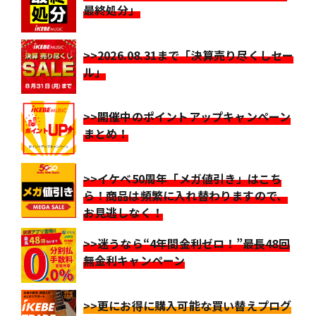
最終処分」
>>2026.08.31まで「決算売り尽くしセー
ル」
>>開催中のポイントアップキャンペーン
まとめ！
>>イケベ50周年「メガ値引き」はこち
ら！商品は頻繁に入れ替わりますので、
お見逃しなく！
>>迷うなら“4年間金利ゼロ！”最長48回
無金利キャンペーン
>>更にお得に購入可能な買い替えプログ