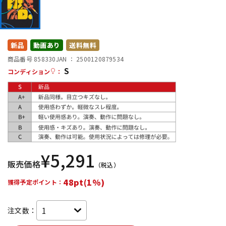
DTM オンライン納品
レコーディング機器
配信/ライブ機器
楽器アクセサリ
新品
動画あり
送料無料
商品番号 858330
JAN ：
2500120879534
S
コンディション
：
中古
ヴィンテージ
¥
5,291
販売価格
（税込）
48pt(1%)
獲得予定ポイント：
注文数：