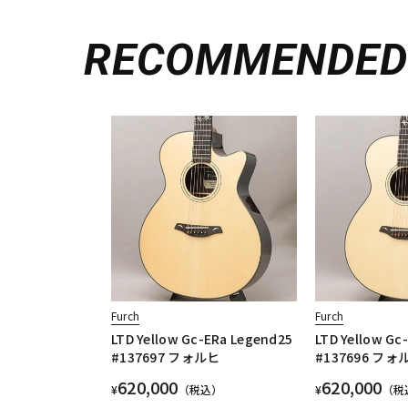
RECOMMENDE
Furch
Furch
LTD Yellow Gc-ERa Legend25
LTD Yellow Gc
#137697 フォルヒ
#137696 フォ
620,000
620,000
¥
（税込）
¥
（税