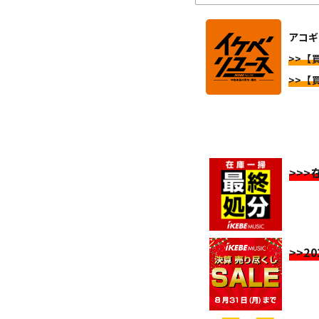
アコギ
>>【
>>【
>>
>>2