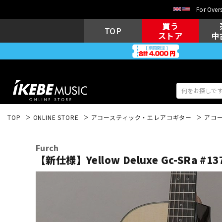
For Overs
買う
TOP
ストア
中
TOP
ONLINE STORE
アコースティック・エレアコギター
アコ
アコギ/エレ
エレキギター
アコ
Furch
【新仕様】Yellow Deluxe Gc-SRa #1
キーボード
電子ピアノ