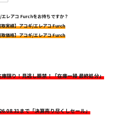
/エレアコ Furchをお持ちですか？
買取実績】アコギ/エレアコ Furch
買取価格】アコギ/エレアコ Furch
>在庫限り！見逃し厳禁！「在庫一掃 最終処分」
026.08.31まで「決算売り尽くしセール」