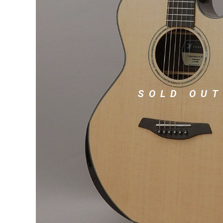
DJ機器
DTM
中古
ヴィンテー
SOLD OUT