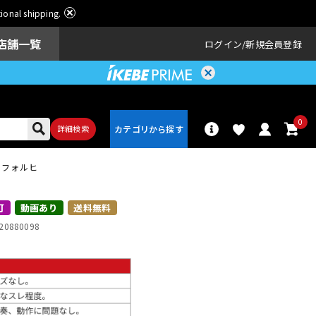
ational shipping.
店舗一覧
ログイン
新規会員登録
0
詳細検索
86 フォルヒ
パーカッショ
ドラム
ン
可
動画あり
送料無料
20880098
アンプ
エフェクター