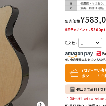
DTM オンラ
レコーディン
イン納品
グ機器
¥
583,
販売価格
ジ
5300pt
獲得予定ポイント：
注文数：
7/28～早い
ポン！！！※
48回まで金利手数
「【新仕様】Yellow Delux
配送日目安：通常3～4