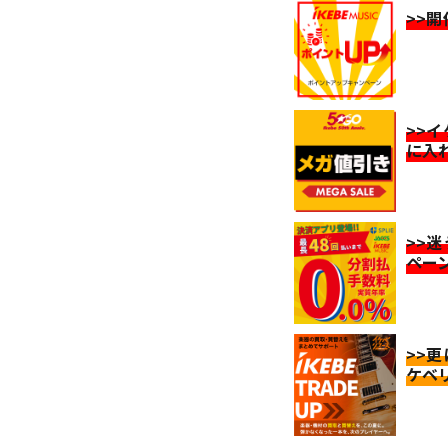
>>
>>
に入
>>
ペー
>>
ケベ