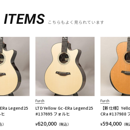
D
ITEMS
こちらもよく見られています
Furch
Furch
-ERa Legend25
LTD Yellow Gc-ERa Legend25
【新仕様】Yellow
ルヒ
#137695 フォルヒ
CRa #13798
620,000
594,000
込）
¥
（税込）
¥
（税