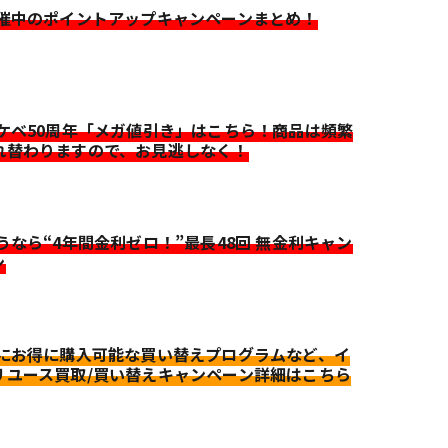
開催中のポイントアップキャンペーンまとめ！
イケベ50周年「メガ値引き」はこちら！商品は頻繁
れ替わりますので、お見逃しなく！
迷うなら“4年間金利ゼロ！”最長48回 無金利キャン
ン
更にお得に購入可能な買い替えプログラムなど、イ
リユース買取/買い替えキャンペーン詳細はこちら