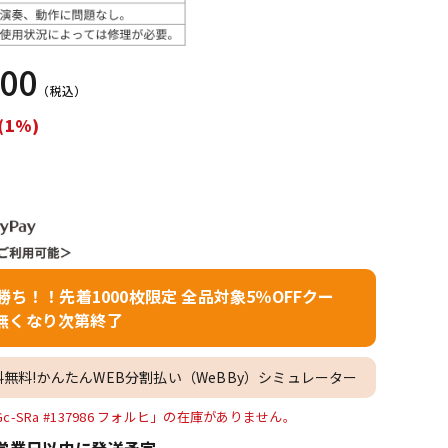
配信/ライブ
楽器アクセサ
機器
リ
000
（税込）
(1%)
者勝ち！！先着1000枚限定 全品対象5％OFFクー
無くなり次第終了
料無料!かんたんWEB分割払い（WeBBy）シミュレーター
e Gc-SRa #137986 フォルヒ」の在庫がありません。
営業日以内に発送予定