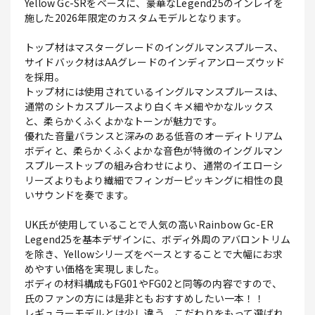
Yellow Gc-SRをベースに、豪華なLegend25のインレイを
施した2026年限定のカスタムモデルとなります。
トップ材はマスターグレードのイングルマンスプルース、
サイドバック材はAAグレードのインディアンローズウッド
を採用。
トップ材には使用されているイングルマンスプルースは、
通常のシトカスプルースより白くキメ細やかなルックス
と、柔らかくふくよかなトーンが魅力です。
優れた音量バランスと深みのある低音のオーディトリアム
ボディと、柔らかくふくよかな音色が特徴のイングルマン
スプルーストップの組み合わせにより、通常のイエローシ
リーズよりもより繊細でフィンガーピッキングに相性の良
いサウンドを奏でます。
UK氏が使用していることで人気の高いRainbow Gc-ER
Legend25を基本デザインに、ボディ外周のアバロントリム
を除き、Yellowシリーズをベースとすることで大幅にお求
めやすい価格を実現しました。
ボディの材料構成もFG01やFG02と同等の内容ですので、
氏のファンの方には是非ともおすすめしたい一本！！
レギュラーモデルとは少し違う、こだわりをもって選ばれ