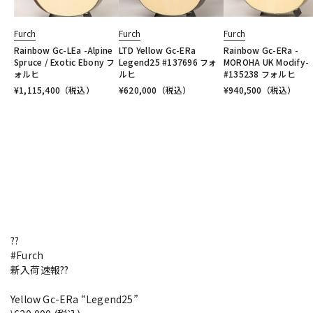
Furch
Furch
Furch
Rainbow Gc-LEa -Alpine
LTD Yellow Gc-ERa
Rainbow Gc-ERa -
Spruce / Exotic Ebony フ
Legend25 #137696 フォ
MOROHA UK Modify-
ォルヒ
ルヒ
#135238 フォルヒ
¥
1,115,400
（税込）
¥
620,000
（税込）
¥
940,500
（税込）
??
#Furch
新入荷速報??
Yellow Gc-ERa “Legend25”