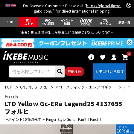
For Overseas Customers: Please visit "
https://global.ikebe-
gakki.com/
" for direct international shipping.
買う
売る
イベント
学割
TOP
店舗一覧
ストア
中古買取
動画
サービス
【重要】熊本県で発生した地震に伴う配送の遅延について(
07月29日
更新)
0
詳細検索
TOP
ONLINE STORE
アコースティック・エレアコギター
アコ
Furch
LTD Yellow Gc-ERa Legend25 #137695
フォルヒ
～ポイント10%還元中～ Finger Style Guitar Fair!!【Furch】
エレキギター
アコギ/エレアコ
ポイント
10%
還元