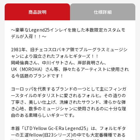
商品説明
仕様詳細
～豪華なLegend25インレイを施した本数限定カスタムモ
デルが入荷！！～
1981年、旧チェコスロバキア領でブルーグラスミュージシ
ャンにより設立されたフォルヒギターズ！！
岡崎倫典さん、中川イサトさん、岸部眞明さん、
UK（MOROHA）さん等、錚々たるアーティストに使用され
る今話題のブランドです！
ヨーロッパを代表するブランドの一つとして主にフィンガ
ースタイルのギタリストに愛されるフォルヒ。その造りの
丁寧さ、美しい仕上げ、洗練されたサウンド、滑らかな弾
き心地、数多のミュージシャンに使用されるのに十分な理
由のある素晴らしいギターです。
本器「LTD Yellow Gc-ERa Legend25」は、フォルヒギタ
ーの王道Yellow(旧23シリーズ)の中でも大定番機種である