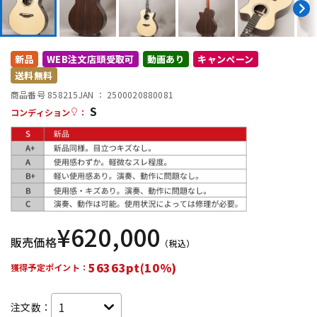
DTM オンライン納品
レコーディング機器
新品
WEB注文店頭受取可
動画あり
キャンペーン
配信/ライブ機器
楽器アクセサリ
送料無料
商品番号 858215
JAN ：
2500020880081
S
中古
ヴィンテージ
コンディション
：
¥
620,000
販売価格
（税込）
56363pt(10%)
獲得予定ポイント：
注文数：