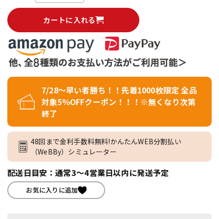
カートに入れる
7/28～早い者勝ち！！先着1000枚限定 全品
対象5％OFFクーポン！！！※無くなり次第
終了
48回まで金利手数料無料!かんたんWEB分割払い
（WeBBy）シミュレーター
配送日目安：通常3～4営業日以内に発送予定
お気に入りに追加