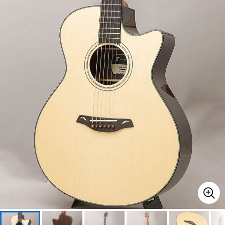
ベース
ウクレレ
ドラム
パーカッション
キーボード
電子ピアノ
管楽器
その他楽器
アンプ
エフェクター
DJ機器
DTM