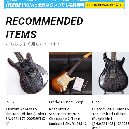
RECOMMENDED
ITEMS
こちらもよく見られています
P.R.S.
Fender Custom Shop
P.R.S.
Custom 24 Mango
Rose Myrtle
Custom 24-08 Mang
Limited Edition (Violet)
Stratocaster NOS
Top Limited Edition
SN.0421179 2025年生産
Chocolate 2-Tone
(Purple Mist)
品
Sunburst SN. R146542
[SN.0421495] 【202
産品】