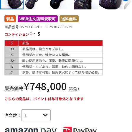
DTM オンライン納品
レコーディング機器
新品
WEB注文店頭受取可
送料無料
配信/ライブ機器
楽器アクセサリ
商品番号 857974
JAN ：
0825362300625
S
コンディション
：
中古
ヴィンテージ
¥
748,000
販売価格
（税込）
こちらの商品は、ポイント付与対象外となります
注文数：