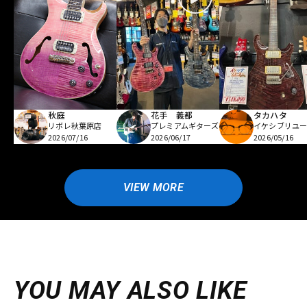
秋庭
花手 義都
タカハタ
リボレ秋葉原店
プレミアムギターズ
イケシブリユー
2026/07/16
2026/06/17
2026/05/16
VIEW MORE
YOU MAY ALSO LIKE