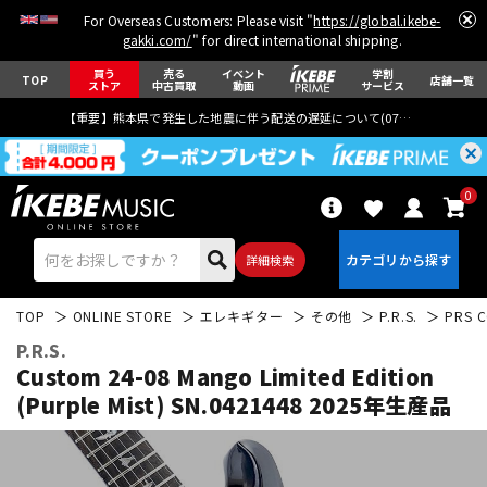
For Overseas Customers: Please visit "
https://global.ikebe-
gakki.com/
" for direct international shipping.
買う
売る
イベント
学割
TOP
店舗一覧
ストア
中古買取
動画
サービス
【重要】熊本県で発生した地震に伴う配送の遅延について(
07月29日
更新)
0
詳細検索
TOP
ONLINE STORE
エレキギター
その他
P.R.S.
PRS C
P.R.S.
Custom 24-08 Mango Limited Edition
(Purple Mist) SN.0421448 2025年生産品
エレキギター
アコギ/エレアコ