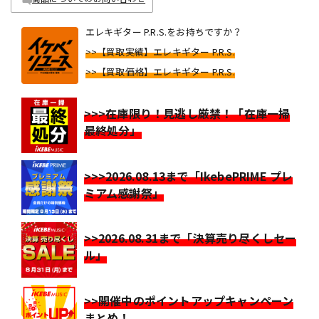
エレキギター P.R.S.をお持ちですか？
>>【買取実績】エレキギター P.R.S.
>>【買取価格】エレキギター P.R.S.
>>>在庫限り！見逃し厳禁！「在庫一掃
最終処分」
>>>2026.08.13まで「IkebePRIME プレ
ミアム感謝祭」
>>2026.08.31まで「決算売り尽くしセー
ル」
>>開催中のポイントアップキャンペーン
まとめ！