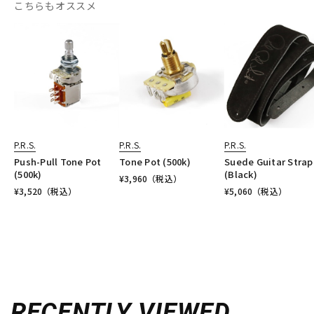
こちらもオススメ
P.R.S.
P.R.S.
P.R.S.
Push-Pull Tone Pot
Tone Pot (500k)
Suede Guitar Strap
(500k)
(Black)
¥
3,960
（税込）
¥
3,520
（税込）
¥
5,060
（税込）
RECENTLY VIEWED