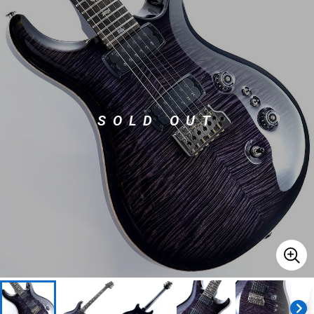
ベース
ウクレレ
ドラム
パーカッション
SOLD OUT
キーボード
電子ピアノ
管楽器
その他楽器
アンプ
エフェクター
DJ機器
DTM