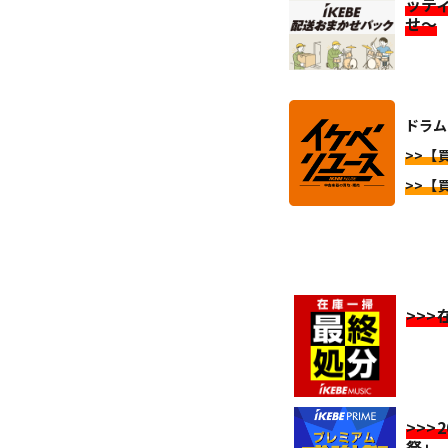
ッテ
せ～
ドラム
>>【
>>【
>>
>>>
祭」