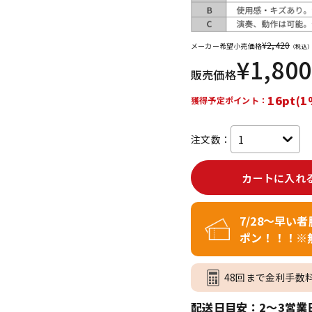
DTM オンラ
レコーディン
イン納品
グ機器
¥
2,420
メーカー希望小売価格
（税込
¥
1,800
販売価格
ジ
16pt(1
獲得予定ポイント：
注文数：
カートに入れ
7/28～早い
ポン！！！※
48回まで金利手数
配送日目安：2～3営業