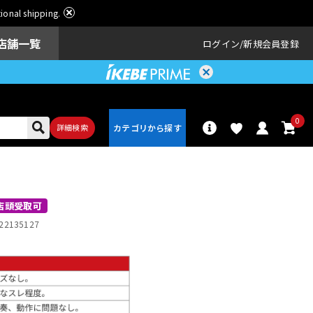
ational shipping.
店舗一覧
ログイン
新規会員登録
0
詳細検索
パーカッショ
ドラム
ン
店頭受取可
22135127
アンプ
エフェクター