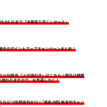
026.08.31まで「決算売り尽くしセール」
開催中のポイントアップキャンペーンまとめ！
イケベ50周年「メガ値引き」はこちら！商品は頻繁
れ替わりますので、お見逃しなく！
迷うなら“4年間金利ゼロ！”最長48回 無金利キャン
ン