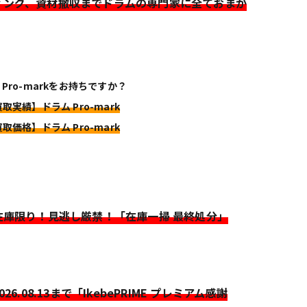
ィング、資材撤収までドラムの専門家に全ておまか
 Pro-markをお持ちですか？
買取実績】ドラム Pro-mark
買取価格】ドラム Pro-mark
>在庫限り！見逃し厳禁！「在庫一掃 最終処分」
2026.08.13まで「IkebePRIME プレミアム感謝