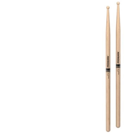
DJ機器
DTM
中古
ヴィンテー