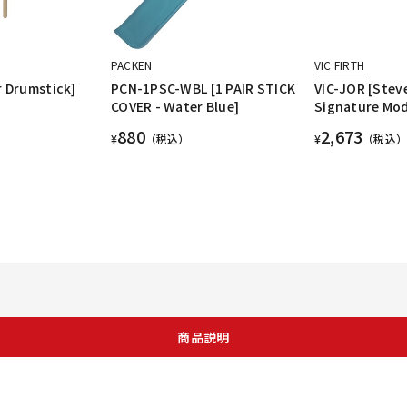
PACKEN
VIC FIRTH
 Drumstick]
PCN-1PSC-WBL [1 PAIR STICK
VIC-JOR [Stev
COVER - Water Blue]
Signature Mod
880
2,673
¥
（税込）
¥
（税込）
商品説明