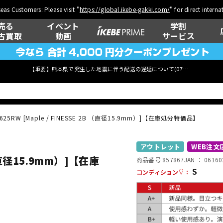
eas Customers: Please visit "
https://global.ikebe-gakki.com/
" for direct intern
売る
イベント
学割
古買取
動画
サービス
【重要】熊本県で発生した地震に伴う配送の遅延について(
07月29日
更新)
625RW [Maple / FINESSE 2B （直径15.9mm）]【在庫処分特価品】
ベース
ウクレレ
アウトレット
WEB注文
 （直径15.9mm）]【在庫
商品番号 857867
JAN ：
06160
S
コンディション
：
管楽器
その他楽器