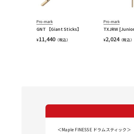
Pro-mark
Pro-mark
GNT 【Giant Sticks】
TXJRW [Junior
11,440
2,024
¥
（税込）
¥
（税込）
＜Maple FINESSE ドラムスティック＞