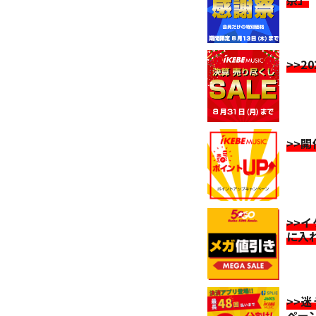
>>2
>>
>>
に入
>>
ペー