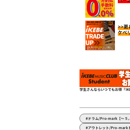
>>
ケベ
学生さんならいつでもお得『IKEBE 
ドラム/Pro-mark【～
アウトレット/Pro-mark