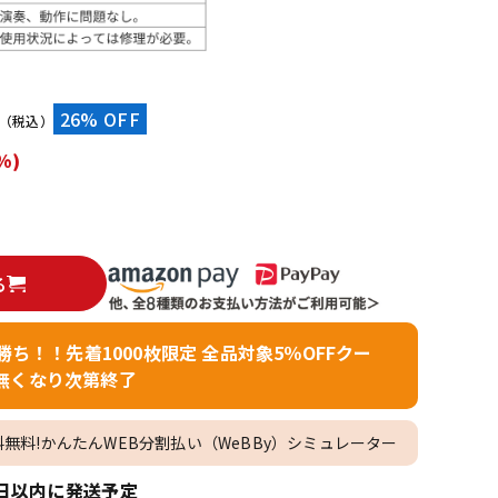
配信/ライブ
楽器アクセサ
機器
リ
）
26% OFF
（税込）
%)
る
者勝ち！！先着1000枚限定 全品対象5％OFFクー
無くなり次第終了
料無料!かんたんWEB分割払い（WeBBy）シミュレーター
日以内に発送予定