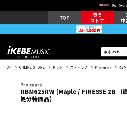
For Overs
買う
TOP
ストア
中
TOP
ONLINE STORE
ドラム
スティック
Pro-mark
RBM
アコギ/エレ
エレキギター
アコ
Pro-mark
RBM625RW [Maple / FINESSE 2B
処分特価品】
キーボード
電子ピアノ